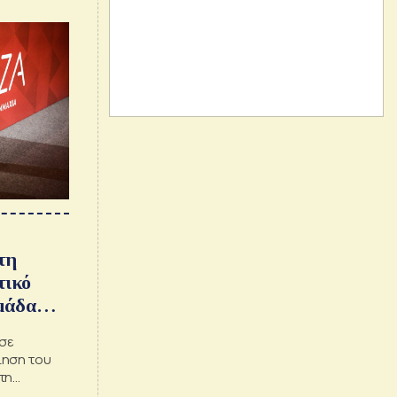
τη
τικό
μάδα
σε
ίηση του
τη
πη από τον