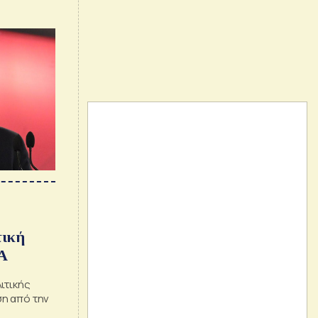
τε να
τική
Α
ιτικής
η από την