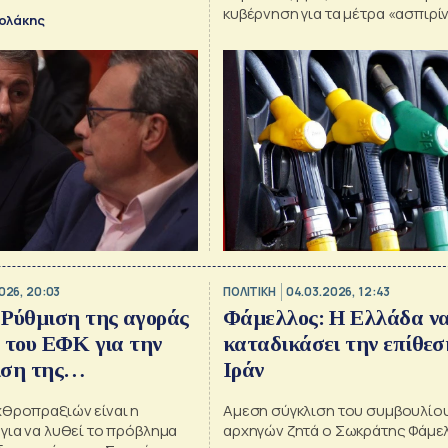
ης της κυβερνητικής
κυβέρνηση για τα μέτρα «ασπιρί
ολάκης
σκοπεύουν να ανακόψουν το νέ
ανατιμήσεων στα καύσιμα.
026, 20:03
ΠΟΛΙΤΙΚΗ
04.03.2026, 12:43
Ρύθμιση της αγοράς
Φάμελλος: Η Ελλάδα ν
 του ΕΦΚ για την
καταδικάσει την επίθεσ
ιση της
Ιράν
ειας
χθροπραξιών είναι η
Αμεση σύγκλιση του συμβουλίου
για να λυθεί το πρόβλημα
αρχηγών ζητά ο Σωκράτης Φάμε