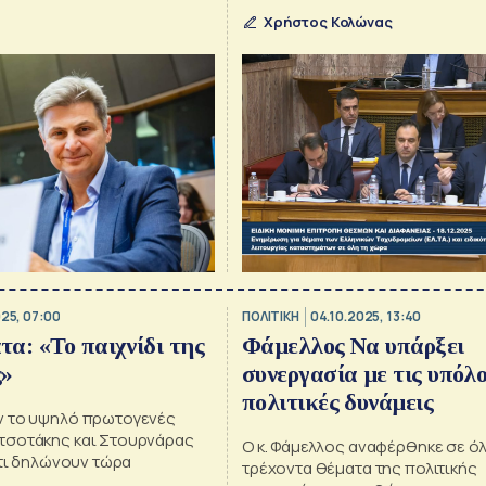
ου ΣΥΡΙΖΑ-ΠΣ στο
για αναθέσεις 50 εκατ. ευρώ
ιο», σημειώνεται στη
Χρήστος Κολώνας
ίνωση
025, 07:00
ΠΟΛΙΤΙΚΗ
04.10.2025, 13:40
α: «Το παιχνίδι της
Φάμελλος Να υπάρξει
ς»
συνεργασία με τις υπόλο
πολιτικές δυνάμεις
ν το υψηλό πρωτογενές
τσοτάκης και Στουρνάρας
Ο κ. Φάμελλος αναφέρθηκε σε όλ
 τι δηλώνουν τώρα
τρέχοντα θέματα της πολιτικής