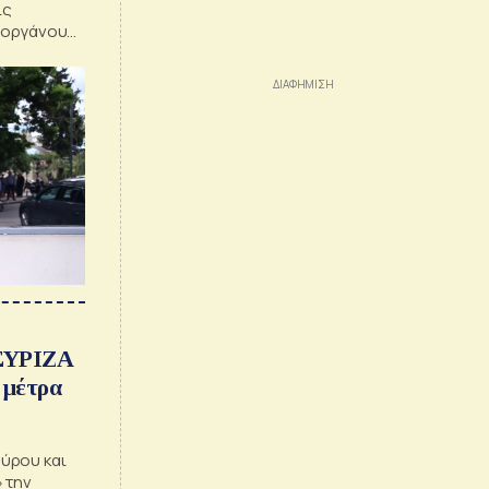
ις
 οργάνου
ον του
ΣΥΡΙΖΑ
 μέτρα
ύρου και
 την