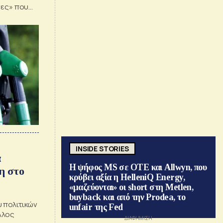
νες» που
ο κύμα
INSIDE STORIES
α
Η ψήφος MS σε ΟΤΕ και Allwyn, που
η στο
κρύβει αξία η HelleniQ Energy,
«μαζεύονται» οι short στη Metlen,
buyback και από την Prodea, το
 πολιτικών
unfair της Fed
λλος