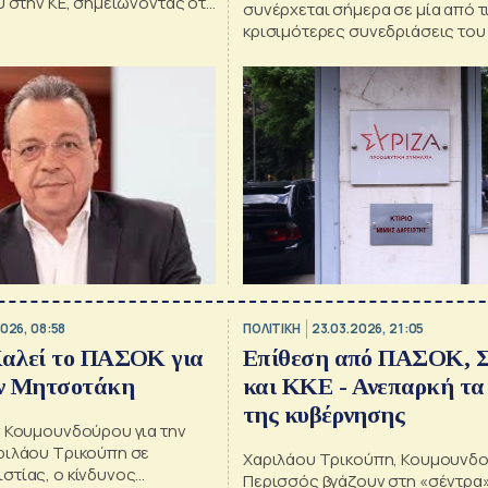
υ στην ΚΕ, σημειώνοντας ότι
συνέρχεται σήμερα σε μία από τ
α αυτοδιαλυθεί – «Οι
κρισιμότερες συνεδριάσεις του
ιλογές δεν είναι αριστερή
που θα αποφασίσει για το μέλλ
ε ως «καρφί» στους
κόμματος
026, 08:58
ΠΟΛΙΤΙΚΗ
23.03.2026, 21:05
αλεί το ΠΑΣΟΚ για
Επίθεση από ΠΑΣΟΚ, 
ν Μητσοτάκη
και ΚΚΕ - Ανεπαρκή τα
της κυβέρνησης
ν Κουμουνδούρου για την
ριλάου Τρικούπη σε
Χαριλάου Τρικούπη, Κουμουνδο
στίας, ο κίνδυνος
Περισσός βγάζουν στη «σέντρα»