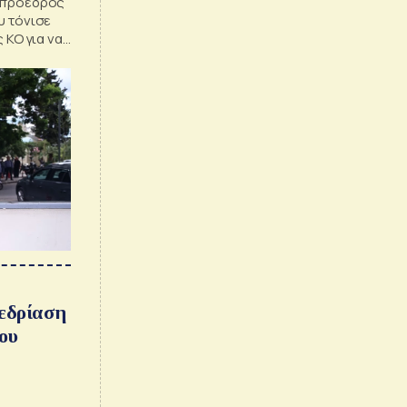
ς πρόεδρος
υ τόνισε
 ΚΟ για να
εδρίαση
ου