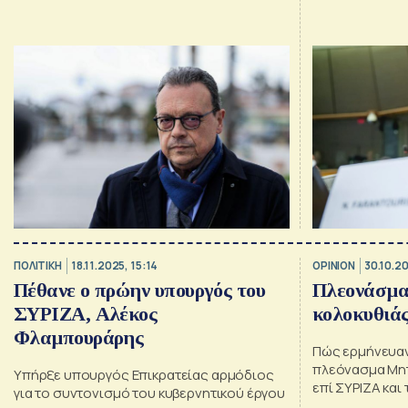
ψηφοφόρους τ
τοπική αυτοδιοίκηση
ευρωκοινοβούλ
σχετική ανακο
ΠΟΛΙΤΙΚΗ
18.11.2025, 15:14
OPINION
30.10.2
Πέθανε ο πρώην υπουργός του
Πλεονάσματ
ΣΥΡΙΖΑ, Αλέκος
κολοκυθιά
Φλαμπουράρης
Πώς ερμήνευα
πλεόνασμα Μη
Υπήρξε υπουργός Επικρατείας αρμόδιος
επί ΣΥΡΙΖΑ και
για το συντονισμό του κυβερνητικού έργου