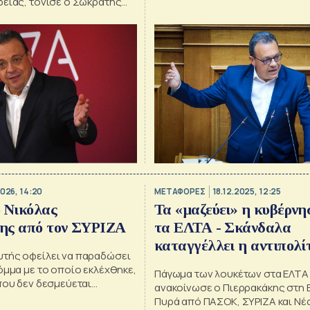
δειας, τόνισε ο Σωκράτης
2026, 14:20
ΜΕΤΑΦΟΡΕΣ
18.12.2025, 12:25
 Νικόλας
Τα «μαζεύει» η κυβέρνη
ης από τον ΣΥΡΙΖΑ
τα ΕΛΤΑ - Σκάνδαλα
καταγγέλλει η αντιπολί
τής οφείλει να παραδώσει
όμμα με το οποίο εκλέχθηκε,
Πάγωμα των λουκέτων στα ΕΛΤΑ
που δεν δεσμεύεται
ανακοίνωσε ο Πιερρακάκης στη 
θα εκπροσωπεί τους
Πυρά από ΠΑΣΟΚ, ΣΥΡΙΖΑ και Νέ