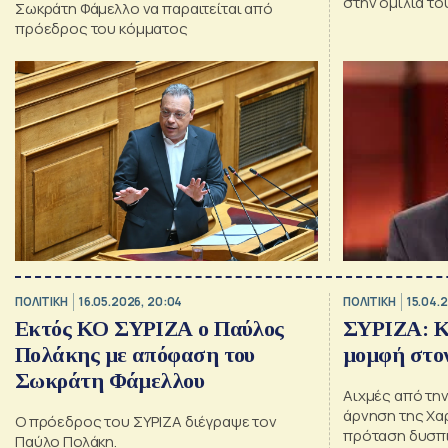
στην ομιλία το
Σωκράτη Φάμελλο να παραιτείται από
το κόμμα δεν θ
πρόεδρος του κόμματος
προσωπικές επ
τάση» πρόσθεσ
διαφωνούντες
ΠΟΛΙΤΙΚΗ
16.05.2026, 20:04
ΠΟΛΙΤΙΚΗ
15.04.2
Εκτός ΚΟ ΣΥΡΙΖΑ ο Παύλος
ΣΥΡΙΖΑ: Κ
Πολάκης με απόφαση του
μομφή στο
Σωκράτη Φάμελλου
Αιχμές από τη
άρνηση της Χα
Ο πρόεδρος του ΣΥΡΙΖΑ διέγραψε τον
πρόταση δυσπι
Παύλο Πολάκη.