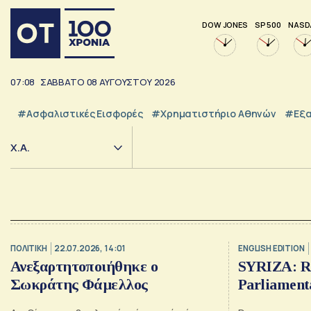
DOW JONES
SP 500
NASD
07:08
ΣΑΒΒΑΤΟ
08
ΑΥΓΟΥΣΤΟΥ
2026
#Ασφαλιστικές Εισφορές
#Χρηματιστήριο Αθηνών
#εξα
Χ.Α.
ΠΟΛΙΤΙΚΗ
22.07.2026, 14:01
ENGLISH EDITION
Ανεξαρτητοποιήθηκε ο
SYRIZA: Re
Σωκράτης Φάμελλος
Parliament