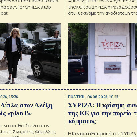
pposed after Pavlos Polakis
Αμέσως μετά την εκλογή της ω
ndidacy for SYRIZA's top
της ΚΟ του ΣΥΡΙΖΑ η Ρένα Δούρο
post
ότι «ξεκινάμε την αναδιάταξη της
οδηγηθούμε στην αναγέννηση»
026, 13:36
ΠΟΛΙΤΙΚΗ
06.06.2026, 10:15
 Δίπλα στον Αλέξη
ΣΥΡΙΖΑ: Η κρίσιμη συν
ίς «plan B»
της ΚΕ για την πορεία τ
κόμματος
ι να σταθεί δίπλα στον
είπε ο Σωκράτης Φάμελλος
Η Κεντρική Επιτροπή του ΣΥΡΙΖΑ