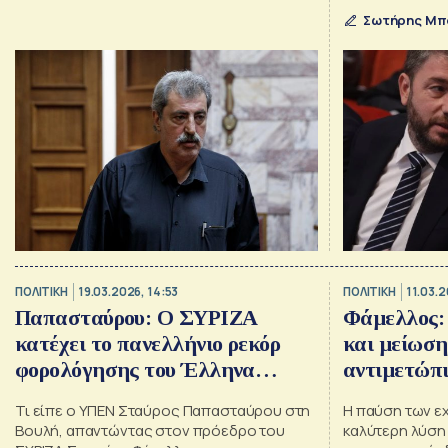
αντισυσπείρωσ
Σωτήρης Μπ
πλειοψηφίας.
ΠΟΛΙΤΙΚΗ
19.03.2026, 14:53
ΠΟΛΙΤΙΚΗ
11.03.2
Παπασταύρου: Ο ΣΥΡΙΖΑ
Φάμελλος: 
κατέχει το πανελλήνιο ρεκόρ
και μείωση
φορολόγησης του Έλληνα
αντιμετώπ
πολίτη
αισχροκέρδ
Τι είπε ο ΥΠΕΝ Σταύρος Παπασταύρου στη
Η παύση των ε
Βουλή, απαντώντας στον πρόεδρο του
καλύτερη λύση 