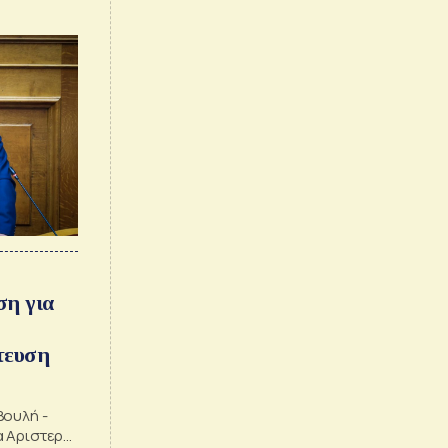
ση για
τευση
Βουλή -
α Αριστερά