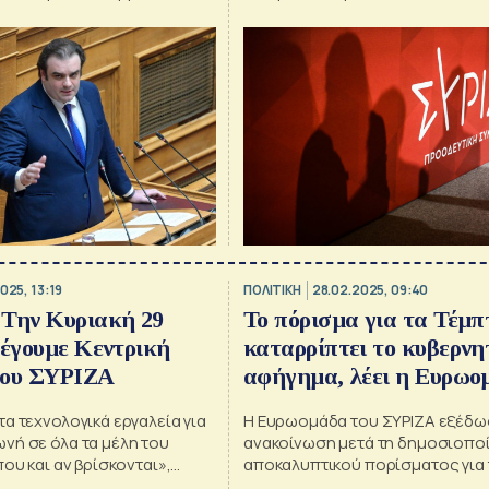
025, 13:19
ΠΟΛΙΤΙΚΗ
28.02.2025, 09:40
 Την Κυριακή 29
Το πόρισμα για τα Τέμπ
λέγουμε Κεντρική
καταρρίπτει το κυβερνη
του ΣΥΡΙΖΑ
αφήγημα, λέει η Ευρωο
του ΣΥΡΙΖΑ
α τεχνολογικά εργαλεία για
Η Ευρωομάδα του ΣΥΡΙΖΑ εξέδω
νή σε όλα τα μέλη του
ανακοίνωση μετά τη δημοσιοπο
που και αν βρίσκονται»,
αποκαλυπτικού πορίσματος για 
ο Σωκράτης Φάμελλος
σύγκρουση των τρένων στα Τέμ