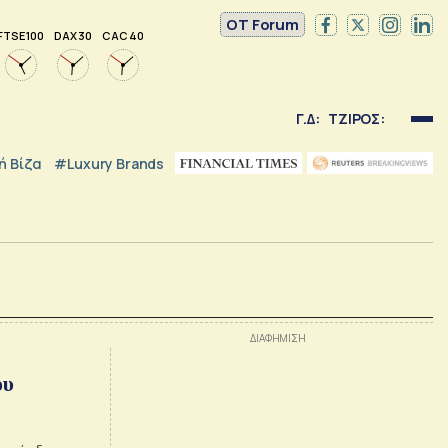
OT Forum
FTSE 100
DAX 30
CAC 40
Γ.Δ:
ΤΖΙΡΟΣ:
 Βίζα
#luxury Brands
ου