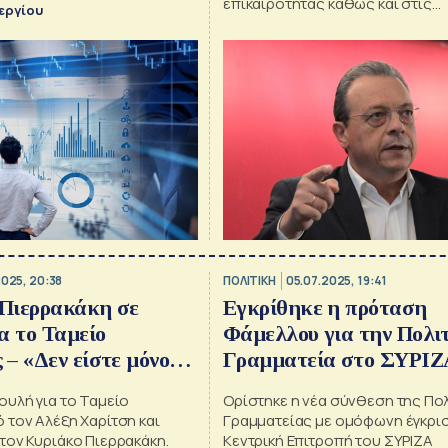
επικαιρότητας καθώς και στις
εργίου
πρωτοβουλίες του κόμματος ώσ
υπάρξει πολιτική αλλαγή
2025, 20:38
ΠΟΛΙΤΙΚΗ
05.07.2025, 19:41
Πιερρακάκη σε
Εγκρίθηκε η πρόταση
α το Ταμείο
Φάμελλου για την Πολι
– «Δεν είστε μόνο
Γραμματεία στο ΣΥΡΙΖ
, είστε και
ουλή για το Ταμείο
Ορίστηκε η νέα σύνθεση της Πολ
ι»
 τον Αλέξη Χαρίτση και
Γραμματείας με ομόφωνη έγκρισ
τον Κυριάκο Πιερρακάκη.
Κεντρική Επιτροπή του ΣΥΡΙΖΑ