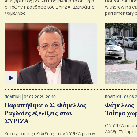
Ανεξάρτητος βουλευτής είναι από σήμερα
Dourou ran uno
ο πρώην πρόεδρος του ΣΥΡΙΖΑ, Σωκράτης
withdrew his ca
Φάμελλος
parliamentary 
ΠΟΛΙΤΙΚΗ
09.07.2026, 20:10
ΠΟΛΙΤΙΚΗ
06.06.2
Παραιτήθηκε ο Σ. Φάμελλος –
Φάμελλος:
Ραγδαίες εξελίξεις στον
Τσίπρα χωρ
ΣΥΡΙΖΑ
Ο ΣΥΡΙΖΑ πρέπε
Αλέξη Τσίπρα 
Καταιγιστικές εξελίξεις στον ΣΥΡΙΖΑ με τον