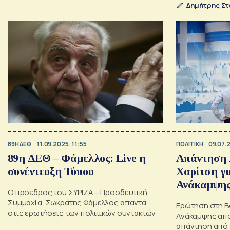
Δημήτρης Στ
89Η ΔΕΘ
11.09.2025, 11:55
ΠΟΛΙΤΙΚΗ
09.07.
89η ΔΕΘ – Φάμελλος: Live η
Απάντηση 
συνέντευξη Τύπου
Χαρίτση γι
Ανάκαμψης 
Ο πρόεδρος του ΣΥΡΙΖΑ – Προοδευτική
συκοφάντες
Συμμαχία, Σωκράτης Φάμελλος απαντά
Ερώτηση στη Β
αδιάβαστο
στις ερωτήσεις των πολιτικών συντακτών
Ανάκαμψης από
απάντηση από 