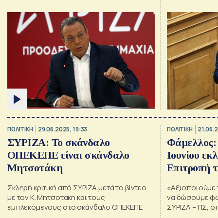
ΠΟΛΙΤΙΚΗ
29.06.2025, 19:33
ΠΟΛΙΤΙΚΗ
21.06.2
ΣΥΡΙΖΑ: Το σκάνδαλο
Φάμελλος:
ΟΠΕΚΕΠΕ είναι σκάνδαλο
Ιουνίου εκ
Μητσοτάκη
Επιτροπή 
Σκληρή κριτική από ΣΥΡΙΖΑ μετά το βίντεο
«Αξιοποιούμε τ
με τον Κ. Μητσοτάκη και τους
να δώσουμε φω
εμπλεκόμενους στο σκάνδαλο ΟΠΕΚΕΠΕ
ΣΥΡΙΖΑ – ΠΣ, ό
υπογράμμισε 