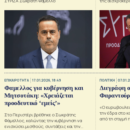
ΣΥΡΙΖΑ Σωκράτη Φάμελλο
της αισχροκέρ
Φάμελλος,
ΕΠΙΚΑΙΡΟΤΗΤΑ
17.01.2026, 18:49
ΠΟΛΙΤΙΚΗ
07.01.
Φαμελλος για κυβέρνηση και
Διεγράφη ο
Μητσοτάκη: «Χρειάζεται
Φαραντούρ
προοδευτικό ‘εμείς’»
«Ο ευρωβουλευ
την έδρα στο κ
Στο Περιστέρι βρέθηκε ο Σωκράτης
από τη στιγμή 
Φάμελλος, καλώντας την κυβέρνηση να
ξεκάθαρα ότι 
ενισχύσει μισθούς, συντάξεις και την