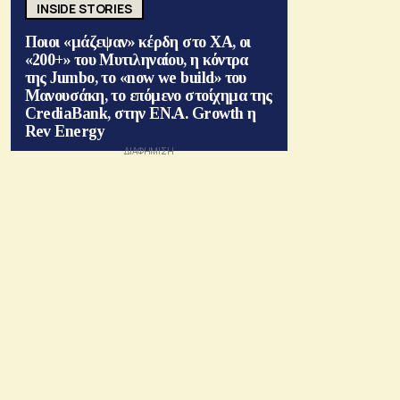
INSIDE STORIES
Ποιοι «μάζεψαν» κέρδη στο ΧΑ, οι
«200+» του Μυτιληναίου, η κόντρα
της Jumbo, το «now we build» του
Μανουσάκη, το επόμενο στοίχημα της
CrediaBank, στην ΕΝ.Α. Growth η
Rev Energy