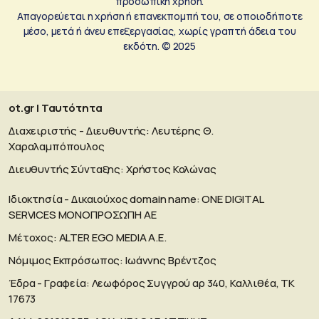
προσωπική χρήση.
Απαγορεύεται η χρήση ή επανεκπομπή του, σε οποιοδήποτε
μέσο, μετά ή άνευ επεξεργασίας, χωρίς γραπτή άδεια του
εκδότη. © 2025
ot.gr | Ταυτότητα
Διαχειριστής - Διευθυντής: Λευτέρης Θ.
Χαραλαμπόπουλος
Διευθυντής Σύνταξης: Χρήστος Κολώνας
Ιδιοκτησία - Δικαιούχος domain name: ΟΝΕ DIGITAL
SERVICES MONOΠΡΟΣΩΠΗ ΑΕ
Μέτοχος: ALTER EGO MEDIA A.E.
Νόμιμος Εκπρόσωπος: Ιωάννης Βρέντζος
Έδρα - Γραφεία: Λεωφόρος Συγγρού αρ 340, Καλλιθέα, ΤΚ
17673