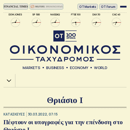
ΟΤ Markets
OT Forum
DOW JONES
SP 500
NASDAQ
FTSE 100
DAX 30
CAC 40
MARKETS
BUSINESS
ECONOMY
WORLD
Χ.Α.
Θριάσιο Ι
ΚΑΤΑΣΚΕΥΕΣ
30.03.2022, 07:15
Πέφτουν οι υπογραφές για την επένδυση στο
Θριάσιο Ι