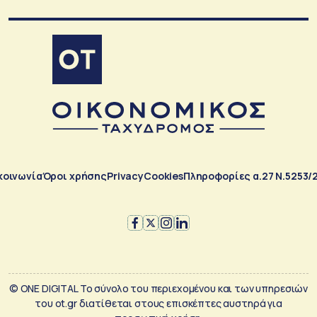
κοινωνία
Όροι χρήσης
Privacy
Cookies
Πληροφορίες α.27 Ν.5253/
© ONE DIGITAL Το σύνολο του περιεχομένου και των υπηρεσιών
του ot.gr διατίθεται στους επισκέπτες αυστηρά για