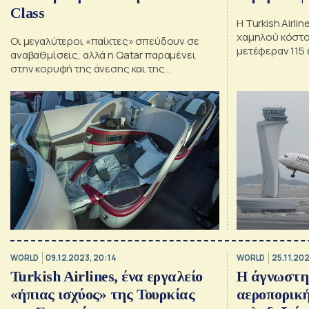
Class
Η Turkish Airli
χαμηλού κόστου
Οι μεγαλύτεροι «παίκτες» σπεύδουν σε
μετέφεραν 115
αναβαθμίσεις, αλλά η Qatar παραμένει
πέρυσι
στην κορυφή της άνεσης και της
ιδιωτικότητας
WORLD
09.12.2023, 20:14
WORLD
25.11.202
Turkish Airlines, ένα εργαλείο
Η άγνωστη
«ήπιας ισχύος» της Τουρκίας
αεροπορική