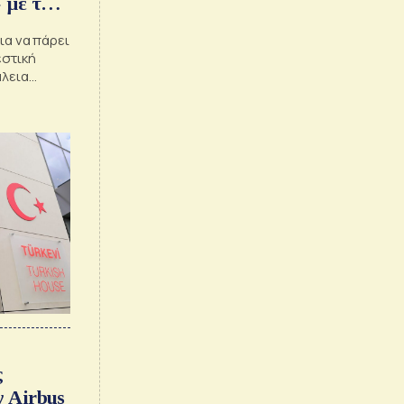
 με το
ια να πάρει
εστική
άλεια
ς
ν Airbus