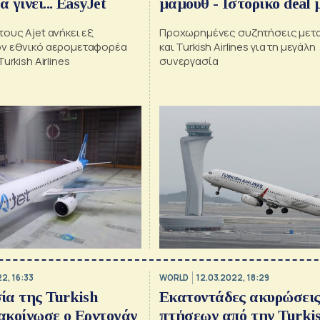
 γίνει... ΕasyJet
μαμούθ - Ιστορικό deal 
Airbus
ους Ajet ανήκει εξ
Προχωρημένες συζητήσεις μετα
ον εθνικό αερομεταφορέα
και Turkish Airlines για τη μεγάλη
urkish Airlines
συνεργασία
2, 16:33
WORLD
12.03.2022, 18:29
α της Turkish
Εκατοντάδες ακυρώσει
νακοίνωσε ο Ερντογάν
πτήσεων από την Turki