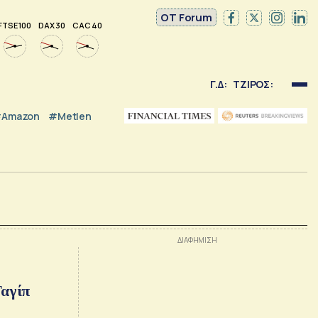
OT Forum
FTSE 100
DAX 30
CAC 40
Γ.Δ:
ΤΖΙΡΟΣ:
Amazon
#Metlen
Ταγίπ