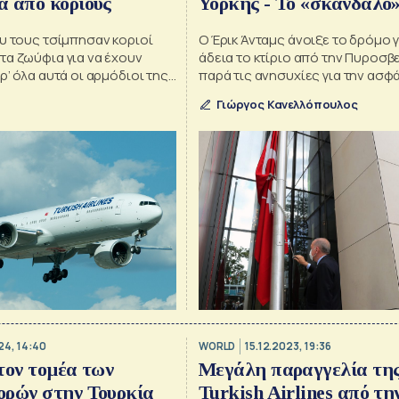
 από κοριούς
Υόρκης - Το «σκάνδαλο»
Σπίτι της Τουρκίας
υ τους τσίμπησαν κοριοί
Ο Έρικ Άνταμς άνοιξε το δρόμο γ
τα ζωύφια για να έχουν
άδεια το κτίριο από την Πυροσβ
ρ’ όλα αυτά οι αρμόδιοι της
παρά τις ανησυχίες για την ασφ
ήθηκαν το γεγονός
πυροπροστασίας
Γιώργος Κανελλόπουλος
24, 14:40
WORLD
15.12.2023, 19:36
τον τομέα των
Μεγάλη παραγγελία τη
ορών στην Τουρκία
Turkish Airlines από τη