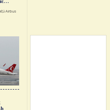
με
ξύ Airbus
ς
sh