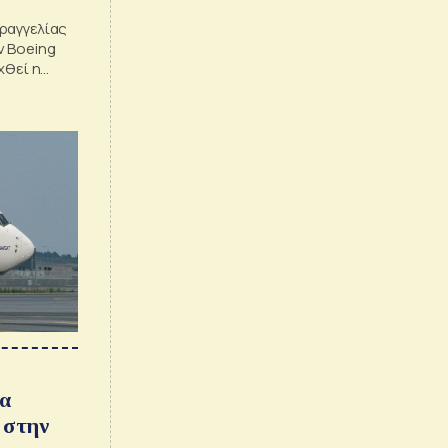
ραγγελίας
ν Boeing
χθεί η
βάθμισης
θα
 στην