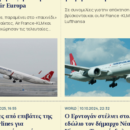
ir Europa
Σε συνομιλίες για την απόκτηση
βρίσκονται και οι Air France -KLM
nes, παραμένει στο «παιχνίδι»
Lufthansa
αίκτες, Air France-KLM και
οχώρησαν τις τελευταίες
025, 16:55
WORLD
10.10.2024, 22:32
ς από επιβάτες της
Ο Ερντογάν στέλνει στο.
lines για
εδώλιο τον δήμαρχο Νέ