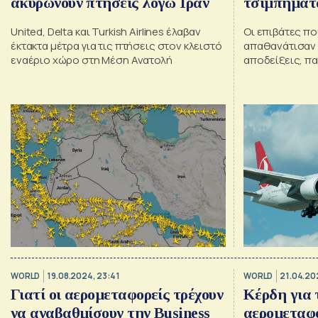
ακυρώνουν πτήσεις λόγω Ιράν
τσιμπήματα
United, Delta και Turkish Airlines έλαβαν
Οι επιβάτες πο
έκτακτα μέτρα για τις πτήσεις στον κλειστό
απαθανάτισαν 
εναέριο χώρο στη Μέση Ανατολή
αποδείξεις, πα
εταιρείας αρν
WORLD
19.08.2024, 23:41
WORLD
21.04.20
Γιατί οι αερομεταφορείς τρέχουν
Κέρδη για 
να αναβαθμίσουν την Business
αερομεταφ