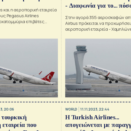
- Διαφωνία για το... πόσ
nes και η αεροπορική εταιρεία
μεγάλη
ς Pegasus Airlines
Στην αγορά 355 αεροσκαφών απ
 εκατομμύρια επιβάτες
Airbus πρόκειται να προχωρήσει
αεροπορική εταιρεία - Χαμηλώνε
αριθμό η κατασκευάστρια εταιρ
3, 20:06
WORLD
11.11.2023, 22:44
 τουρκική
Η Turkish Airlines...
 εταιρεία που
απογειώνεται με παραγγ