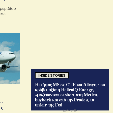
 μεριδίου
 και
INSIDE STORIES
Η ψήφος MS σε ΟΤΕ και Allwyn, που
κρύβει αξία η HelleniQ Energy,
«μαζεύονται» οι short στη Metlen,
buyback και από την Prodea, το
..
unfair της Fed
ας