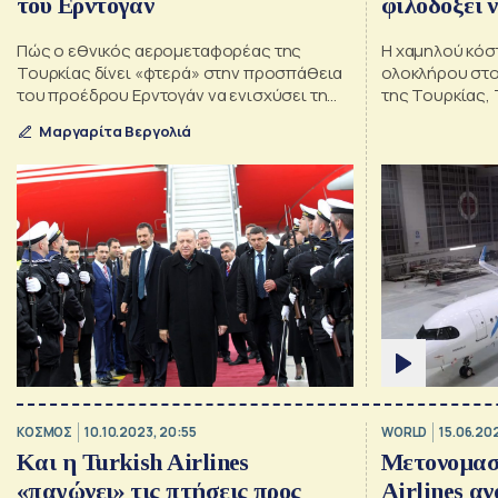
του Ερντογάν
φιλοδοξεί να
Πώς ο εθνικός αερομεταφορέας της
H χαμηλού κόστ
Τουρκίας δίνει «φτερά» στην προσπάθεια
ολοκλήρου στ
του προέδρου Ερντογάν να ενισχύσει τη
της Τουρκίας, T
θέση της χώρας του στον κόσμο
Μαργαρίτα Βεργολιά
ΚΟΣΜΟΣ
10.10.2023, 20:55
WORLD
15.06.202
Και η Turkish Airlines
Μετονομασί
«παγώνει» τις πτήσεις προς
Airlines α