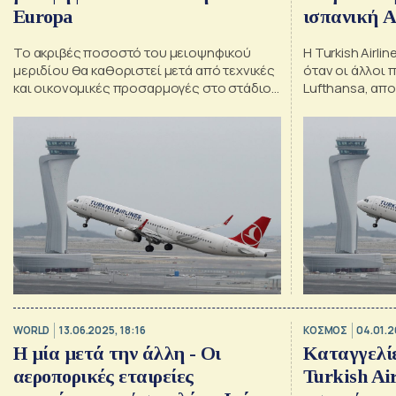
Europa
ισπανική A
Το ακριβές ποσοστό του μειοψηφικού
Η Turkish Airli
μεριδίου θα καθοριστεί μετά από τεχνικές
όταν οι άλλοι π
και οικονομικές προσαρμογές στο στάδιο
Lufthansa, απ
της ολοκλήρωσης, ανακοίνωσε η Tourkish
ημέρες
Airlines
WORLD
13.06.2025, 18:16
ΚΟΣΜΟΣ
04.01.2
Η μία μετά την άλλη - Οι
Καταγγελίε
αεροπορικές εταιρείες
Turkish Air