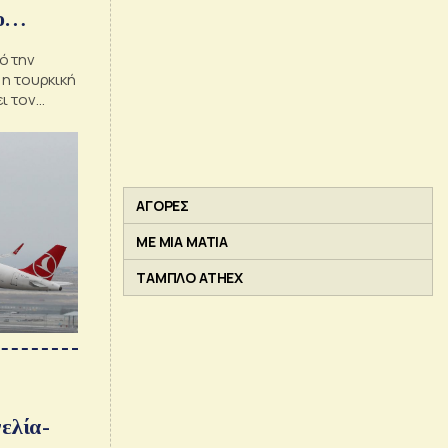
ο
ό την
 η τουρκική
ι τον
εία
ΑΓΟΡΕΣ
ΜΕ ΜΙΑ ΜΑΤΙΑ
ΤΑΜΠΛΟ ATHEX
ελία-