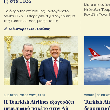
(;) στα... F35
Μετά τη συνάν
Ντόναλντ Τραμ
Το δώρο της επίσκεψης Ερντογάν στο
Ρεντζέπ Ταγίπ
Λευκό Οίκο - Η παραγγελία για λογαριασμό
της Turkish Airlines, μιας απο τις
μεγαλύτερες αεροπορικές εταιρείες του
Αλέξανδρος Σιουτζούκης
κόσμου
BUSINESS
20.08.2025, 13:34
WORLD
06.08.20
Η Tourkish Airlines εξαγοράζει
Turkish Air
μειοψηφικό πακέτο στην Air
δεσμευτικ