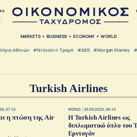
AQ
MARKETS
BUSINESS
ECONOMY
WORLD
τήριο Αθηνών
#Ντόναλντ Τραμπ
#ΔΕΘ
#Morgan Stanley
#
Turkish Airlines
26, 07:12
WORLD
29.09.2025, 06:43
αι η πτώση της Air
Η Turkish Airlines ως
διπλωματικό όπλο του 
Ερντογάν