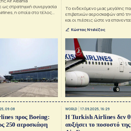
ης Air Albania
 ως στρατηγική συνεργασία
Το ενδεχόμενο μιας μεγάλης πα
Airlines, η οποία στο τέλος
επιβατικών αεροσκαφών από τη
ροσγειώσει ανώμαλα την
και οι πιέσεις ώστε να επανεντα
ιρεία της Αλβανίας.
Τουρκία στα προγράμματα ανα
Κώστας Ντελέζος
των F-16 και αγοράς F-35
25, 09:08
WORLD
17.09.2025, 16:29
lines προς Boeing:
H Turkish Airlines δεν 
ως 250 αεροσκάφη
αυξήσει το ποσοστό της