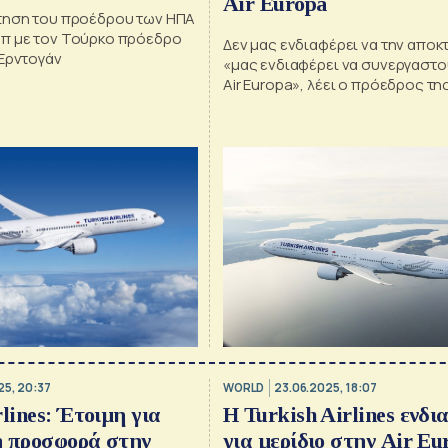
Air Europa
τηση του προέδρου των ΗΠΑ
π με τον Τούρκο πρόεδρο
Δεν μας ενδιαφέρει να την αποκ
 Ερντογάν
«μας ενδιαφέρει να συνεργαστο
Air Europa», λέει ο πρόεδρος της
Airlines
25, 20:37
WORLD
23.06.2025, 18:07
lines: Έτοιμη για
Η Turkish Airlines ενδι
ή προσφορά στην
για μερίδιο στην Air Eu