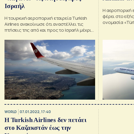
Ισραήλ
Η αεροπορική ετ
φέρει στο εξής
Η τουρκική αεροπορική εταιρεία Turkish
ονομασία «Türk
Airlines ανακοίνωσε ότι αναστέλλει τις
Ερντογάν
πτήσεις της από και προς το Ισραήλ μέχρι
νεωτέρας, λόγω των πρόσφατων εξελίξεων
στη χώρα αυτή. Ισραήλ: Μεγάλες
αεροπορικές εταιρείες ανέστειλαν τις
πτήσεις Την ανακοίνωση αυτή έκανε η
εταιρεία με ανάρτηση στον λογαριασμό της
στην πλατφόρμα Χ (πρώην Twitter). ℹOur
flights have been suspended until […]
WORLD
07.01.2022, 17:40
H Turkish Airlines δεν πετάει
στο Καζακστάν έως την