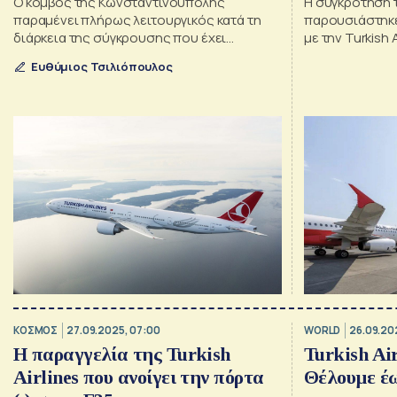
Ο κόμβος της Κωνσταντινούπολης
Η συγκρότηση τ
παραμένει πλήρως λειτουργικός κατά τη
παρουσιάστηκε
διάρκεια της σύγκρουσης που έχει
με την Turkish 
διαταράξει τους αερομεταφορείς στην
κατάφερε να π
Ευθύμιος Τσιλιόπουλος
περιοχή, λέει ο πρόεδρος της Turkish
αεροπορική ετα
Airlines
ΚΟΣΜΟΣ
27.09.2025, 07:00
WORLD
26.09.20
Η παραγγελία της Turkish
Turkish Air
Airlines που ανοίγει την πόρτα
Θέλουμε έ