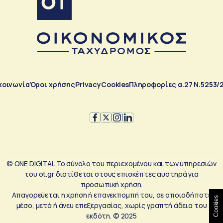
κοινωνία
Όροι χρήσης
Privacy
Cookies
Πληροφορίες α.27 Ν.5253/
© ONE DIGITAL Το σύνολο του περιεχομένου και των υπηρεσιών
του ot.gr διατίθεται στους επισκέπτες αυστηρά για
προσωπική χρήση.
Απαγορεύεται η χρήση ή επανεκπομπή του, σε οποιοδήποτε
Cookies
μέσο, μετά ή άνευ επεξεργασίας, χωρίς γραπτή άδεια του
εκδότη. © 2025