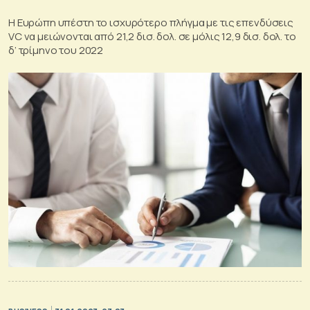
Η Ευρώπη υπέστη το ισχυρότερο πλήγμα με τις επενδύσεις
VC να μειώνονται από 21,2 δισ. δολ. σε μόλις 12,9 δισ. δολ. το
δ’ τρίμηνο του 2022