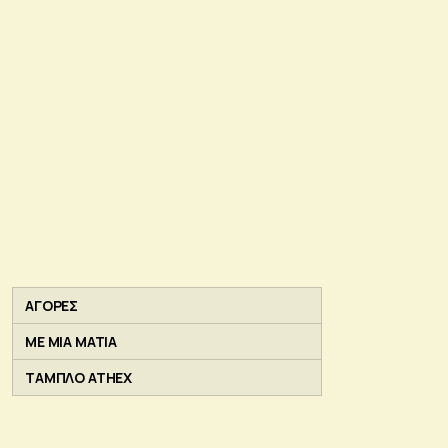
ΑΓΟΡΕΣ
ΜΕ ΜΙΑ ΜΑΤΙΑ
ΤΑΜΠΛΟ ATHEX