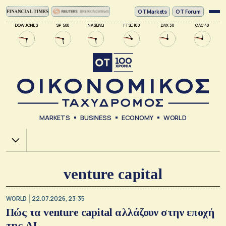
ΟΤ Markets
OT Forum
DOW JONES
SP 500
NASDAQ
FTSE 100
DAX 30
CAC 40
MARKETS
BUSINESS
ECONOMY
WORLD
Χ.Α.
venture capital
WORLD
22.07.2026, 23:35
Πώς τα venture capital αλλάζουν στην εποχή
της ΑΙ