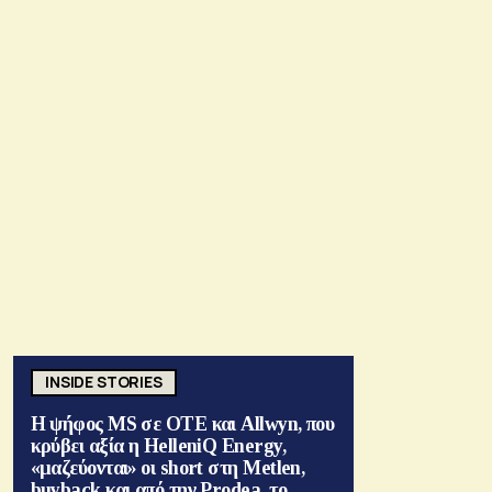
INSIDE STORIES
Η ψήφος MS σε ΟΤΕ και Allwyn, που
κρύβει αξία η HelleniQ Energy,
«μαζεύονται» οι short στη Metlen,
buyback και από την Prodea, το