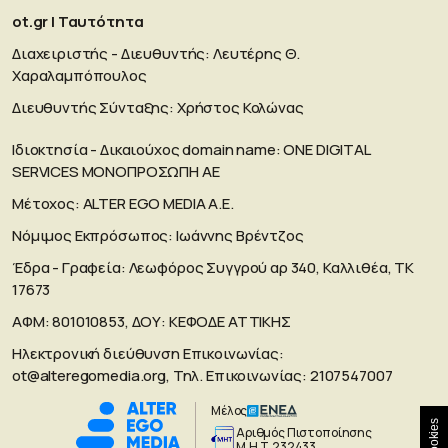
ot.gr | Ταυτότητα
Διαχειριστής - Διευθυντής: Λευτέρης Θ.
Χαραλαμπόπουλος
Διευθυντής Σύνταξης: Χρήστος Κολώνας
Ιδιοκτησία - Δικαιούχος domain name: ΟΝΕ DIGITAL
SERVICES MONOΠΡΟΣΩΠΗ ΑΕ
Μέτοχος: ALTER EGO MEDIA A.E.
Νόμιμος Εκπρόσωπος: Ιωάννης Βρέντζος
Έδρα - Γραφεία: Λεωφόρος Συγγρού αρ 340, Καλλιθέα, ΤΚ
17673
ΑΦΜ: 801010853, ΔΟΥ: ΚΕΦΟΔΕ ΑΤΤΙΚΗΣ
Ηλεκτρονική διεύθυνση Επικοινωνίας:
ot@alteregomedia.org
, Τηλ. Επικοινωνίας: 2107547007
Μέλος
Cookies
Aριθμός Πιστοποίησης
Μ.Η.Τ.232433