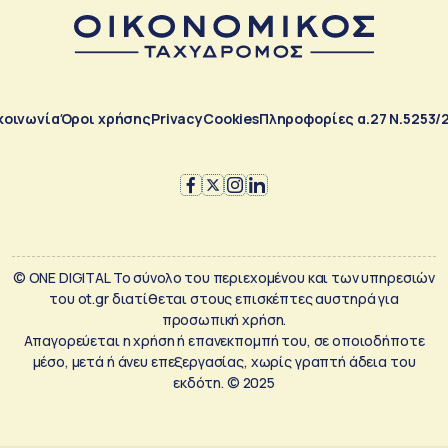
κοινωνία
Όροι χρήσης
Privacy
Cookies
Πληροφορίες α.27 Ν.5253/
© ONE DIGITAL Το σύνολο του περιεχομένου και των υπηρεσιών
του ot.gr διατίθεται στους επισκέπτες αυστηρά για
προσωπική χρήση.
Απαγορεύεται η χρήση ή επανεκπομπή του, σε οποιοδήποτε
μέσο, μετά ή άνευ επεξεργασίας, χωρίς γραπτή άδεια του
εκδότη. © 2025