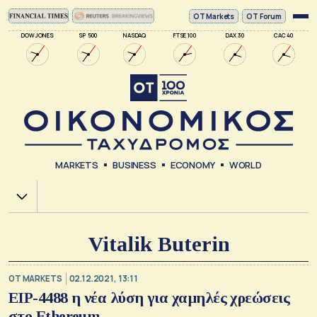
ΟΤ Markets
OT Forum
DOW JONES
SP 500
NASDAQ
FTSE 100
DAX 30
CAC 40
MARKETS
BUSINESS
ECONOMY
WORLD
Χ.Α.
Vitalik Buterin
OT MARKETS
02.12.2021, 13:11
EIP-4488 η νέα λύση για χαμηλές χρεώσεις
στο Ethereum