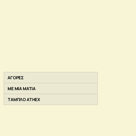
ΑΓΟΡΕΣ
ΜΕ ΜΙΑ ΜΑΤΙΑ
ΤΑΜΠΛΟ ATHEX