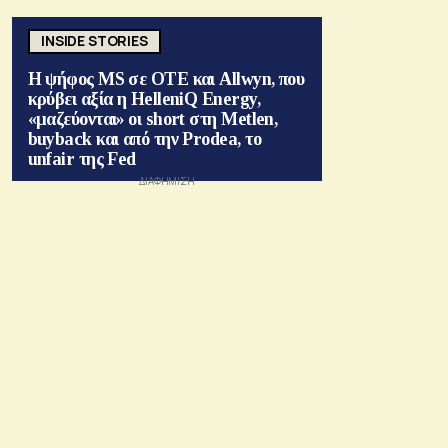
INSIDE STORIES
Η ψήφος MS σε ΟΤΕ και Allwyn, που
κρύβει αξία η HelleniQ Energy,
«μαζεύονται» οι short στη Metlen,
buyback και από την Prodea, το
unfair της Fed