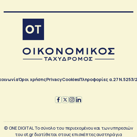
κοινωνία
Όροι χρήσης
Privacy
Cookies
Πληροφορίες α.27 Ν.5253/
© ONE DIGITAL Το σύνολο του περιεχομένου και των υπηρεσιών
του ot.gr διατίθεται στους επισκέπτες αυστηρά για