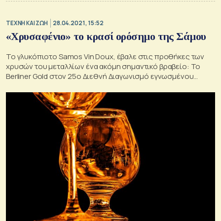
TΕΧΝΗ ΚΑΙ ΖΩΗ
28.04.2021, 15:52
«Χρυσαφένιο» το κρασί ορόσημο της Σάμου
Το γλυκόπιοτο Samos Vin Doux, έβαλε στις προθήκες των
χρυσών του μεταλλίων ένα ακόμη σημαντικό βραβείο: Το
Berliner Gold στον 25ο Διεθνή Διαγωνισμό εγνωσμένου
κύρους Berliner Wine Trophy 2021.