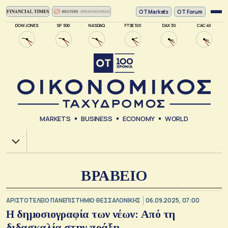
ΟΤ Markets
OT Forum
DOW JONES
SP 500
NASDAQ
FTSE 100
DAX 30
CAC 40
MARKETS
BUSINESS
ECONOMY
WORLD
Χ.Α.
ΒΡΑΒΕΙΟ
ΑΡΙΣΤΟΤΕΛΕΙΟ ΠΑΝΕΠΙΣΤΗΜΙΟ ΘΕΣΣΑΛΟΝΙΚΗΣ
06.09.2025, 07:00
Η δημοσιογραφία των νέων: Από τη
διδασκαλία στην πράξη