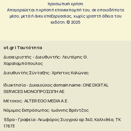
προσωπική χρήση.
Απαγορεύεται η χρήση ή επανεκπομπή του, σε οποιοδήποτε
μέσο, μετά ή άνευ επεξεργασίας, χωρίς γραπτή άδεια του
εκδότη. © 2025
ot.gr | Ταυτότητα
Διαχειριστής - Διευθυντής: Λευτέρης Θ.
Χαραλαμπόπουλος
Διευθυντής Σύνταξης: Χρήστος Κολώνας
Ιδιοκτησία - Δικαιούχος domain name: ΟΝΕ DIGITAL
SERVICES MONOΠΡΟΣΩΠΗ ΑΕ
Μέτοχος: ALTER EGO MEDIA A.E.
Νόμιμος Εκπρόσωπος: Ιωάννης Βρέντζος
Έδρα - Γραφεία: Λεωφόρος Συγγρού αρ 340, Καλλιθέα, ΤΚ
17673