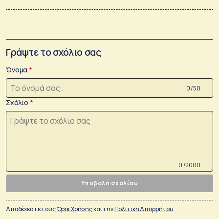
Γράψτε το σχόλιο σας
Όνομα
0 /50
Σχόλιο
0 /2000
Υποβολή σχολίου
Αποδέχεστε τους
Όροι Χρήσης
και την
Πολιτικη Απορρήτου