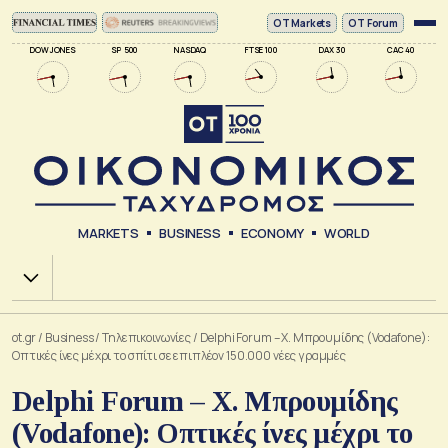
ΟΤ Markets
OT Forum
DOW JONES
SP 500
NASDAQ
FTSE 100
DAX 30
CAC 40
MARKETS
BUSINESS
ECONOMY
WORLD
Χ.Α.
ot.gr
/
Business
/
Τηλεπικοινωνίες
/
Delphi Forum – X. Μπρουμίδης (Vodafone):
Οπτικές ίνες μέχρι το σπίτι σε επιπλέον 150.000 νέες γραμμές
Delphi Forum – X. Μπρουμίδης
(Vodafone): Οπτικές ίνες μέχρι το