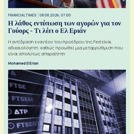
FINANCIAL TIMES
08.08.2026, 07:00
Η λάθος εντύπωση των αγορών για τον
Γούορς - Τι λέει ο Ελ Εριάν
Η αντίδραση εναντίον του προέδρου της Fed είναι
αδικαιολόγητη, καθώς προωθεί μια μεταρρύθμιση που
είναι απολύτως απαραίτητη
Mohamed El Erian