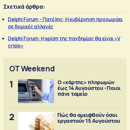
Σχετικά άρθρα:
Delphi Forum – Πατέλης: Η κυβέρνηση προχωράει
σε δομικές αλλαγές
Delphi Forum: Η κρίση της πανδημίας θα είναι «V
crisis»
OT Weekend
1
Ο «χάρτης» πληρωμών
έως 14 Αυγούστου - Ποιοι
πάνε ταμείο
2
Πώς θα αμειφθούν όσοι
εργαστούν 15 Αυγούστου