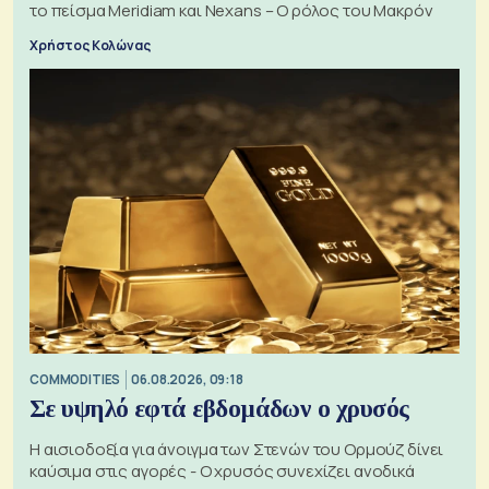
το πείσμα Meridiam και Nexans – Ο ρόλος του Μακρόν
Χρήστος Κολώνας
COMMODITIES
06.08.2026, 09:18
Σε υψηλό εφτά εβδομάδων ο χρυσός
Η αισιοδοξία για άνοιγμα των Στενών του Ορμούζ δίνει
καύσιμα στις αγορές - Ο χρυσός συνεχίζει ανοδικά