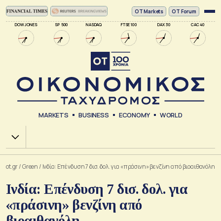
ΟΤ Markets
OT Forum
DOW JONES
SP 500
NASDAQ
FTSE 100
DAX 30
CAC 40
MARKETS
BUSINESS
ECONOMY
WORLD
Χ.Α.
ot.gr
/
Green
/
Ινδία: Επένδυση 7 δισ. δολ. για «πράσινη» βενζίνη από βιοαιθανόλη
Ινδία: Επένδυση 7 δισ. δολ. για
«πράσινη» βενζίνη από
βιοαιθανόλη