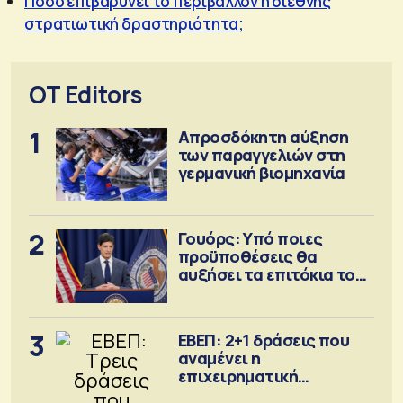
Πόσο επιβαρύνει το περιβάλλον η διεθνής
στρατιωτική δραστηριότητα;
OT Editors
1
Απροσδόκητη αύξηση
των παραγγελιών στη
γερμανική βιομηχανία
2
Γουόρς: Υπό ποιες
προϋποθέσεις θα
αυξήσει τα επιτόκια τον
Σεπτέμβριο
3
ΕΒΕΠ: 2+1 δράσεις που
αναμένει η
επιχειρηματική
κοινότητα