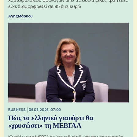
χαρτοφυλακίου ομολόγων από τις συστημικές τράπεζες
είχε διαμορφωθεί σε 95 δισ. ευρώ
Αγης Μάρκου
BUSINESS
06.08.2026, 07:00
Πώς το ελληνικό γιαούρτι θα
«χρυσώσει» τη ΜΕΒΓΑΛ
Κλειδί για τη ΜΕΒΓΑΛ είναι η διείσδυση σε νέες αγορές