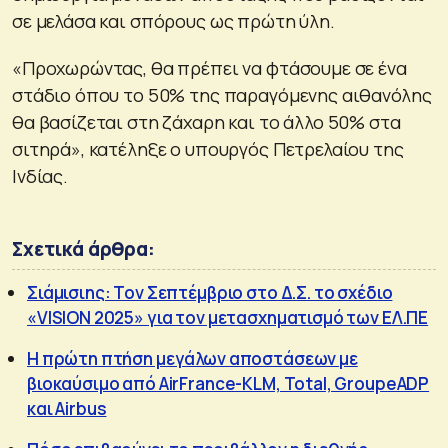
σε μελάσα και σπόρους ως πρώτη ύλη.
«Προχωρώντας, θα πρέπει να φτάσουμε σε ένα
στάδιο όπου το 50% της παραγόμενης αιθανόλης
θα βασίζεται στη ζάχαρη και το άλλο 50% στα
σιτηρά», κατέληξε ο υπουργός Πετρελαίου της
Ινδίας.
Σχετικά άρθρα:
Σιάμισιης: Τον Σεπτέμβριο στο Δ.Σ. το σχέδιο
«VISION 2025» για τον μετασχηματισμό των ΕΛ.ΠΕ
Η πρώτη πτήση μεγάλων αποστάσεων με
βιοκαύσιμο από AirFrance-KLM, Total, GroupeADP
και Airbus