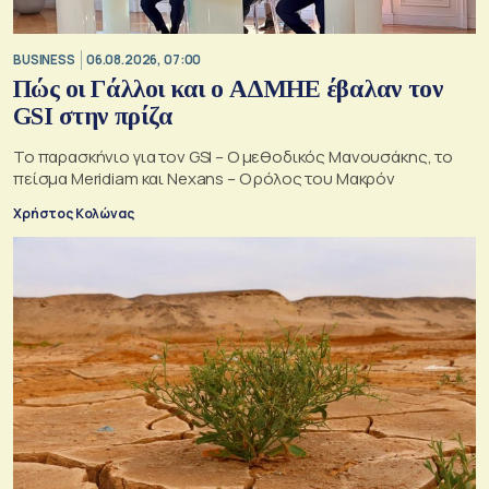
BUSINESS
06.08.2026, 07:00
Πώς οι Γάλλοι και ο ΑΔΜΗΕ έβαλαν τον
GSI στην πρίζα
Το παρασκήνιο για τον GSI – Ο μεθοδικός Μανουσάκης, το
πείσμα Meridiam και Nexans – Ο ρόλος του Μακρόν
Χρήστος Κολώνας