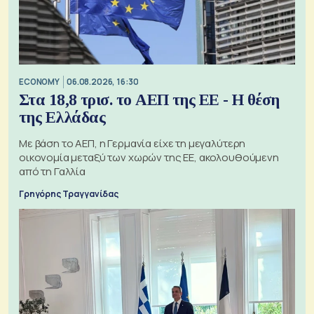
ECONOMY
06.08.2026, 16:30
Στα 18,8 τρισ. το ΑΕΠ της ΕΕ - Η θέση
της Ελλάδας
Με βάση το ΑΕΠ, η Γερμανία είχε τη μεγαλύτερη
οικονομία μεταξύ των χωρών της ΕΕ, ακολουθούμενη
από τη Γαλλία
Γρηγόρης Τραγγανίδας