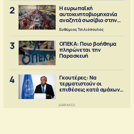
2
Η ευρωπαϊκή
αυτοκινητοβιομηχανία
αναζητά σωσίβιο στην
Κίνα
Ευθύμιος Τσιλιόπουλος
3
ΟΠΕΚΑ: Ποιο βοήθημα
πληρώνεται την
Παρασκευή
4
Γκουτέρες: Να
τερματιστούν οι
επιθέσεις κατά αμάχων
σε Ουκρανία και Ρωσία