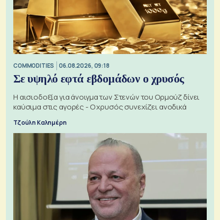
COMMODITIES
06.08.2026, 09:18
Σε υψηλό εφτά εβδομάδων ο χρυσός
Η αισιοδοξία για άνοιγμα των Στενών του Ορμούζ δίνει
καύσιμα στις αγορές - Ο χρυσός συνεχίζει ανοδικά
Τζούλη Καλημέρη