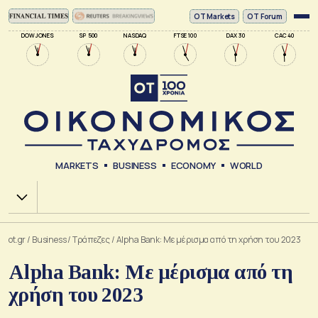
ΟΤ Markets
OT Forum
DOW JONES
SP 500
NASDAQ
FTSE 100
DAX 30
CAC 40
MARKETS
BUSINESS
ECONOMY
WORLD
Χ.Α.
ot.gr
/
Business
/
Τράπεζες
/
Alpha Bank: Με μέρισμα από τη χρήση του 2023
Alpha Bank: Με μέρισμα από τη
χρήση του 2023