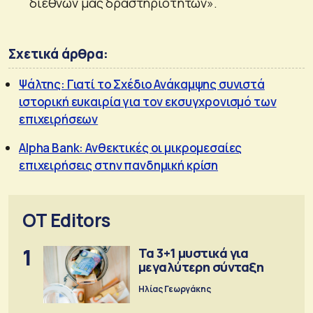
διεθνών μας δραστηριοτήτων».
Σχετικά άρθρα:
Ψάλτης: Γιατί το Σχέδιο Ανάκαμψης συνιστά
ιστορική ευκαιρία για τον εκσυγχρονισμό των
επιχειρήσεων
Alpha Bank: Ανθεκτικές οι μικρομεσαίες
επιχειρήσεις στην πανδημική κρίση
OT Editors
1
Τα 3+1 μυστικά για
μεγαλύτερη σύνταξη
Ηλίας Γεωργάκης