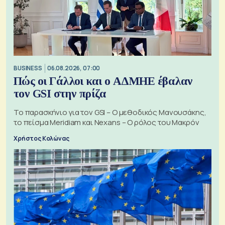
BUSINESS
06.08.2026, 07:00
Πώς οι Γάλλοι και ο ΑΔΜΗΕ έβαλαν
τον GSI στην πρίζα
Το παρασκήνιο για τον GSI – Ο μεθοδικός Μανουσάκης,
το πείσμα Meridiam και Nexans – Ο ρόλος του Μακρόν
Χρήστος Κολώνας