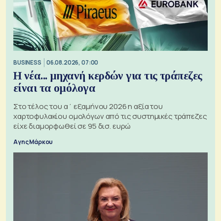
BUSINESS
06.08.2026, 07:00
Η νέα... μηχανή κερδών για τις τράπεζες
είναι τα ομόλογα
Στο τέλος του α΄ εξαμήνου 2026 η αξία του
χαρτοφυλακίου ομολόγων από τις συστημικές τράπεζες
είχε διαμορφωθεί σε 95 δισ. ευρώ
Αγης Μάρκου