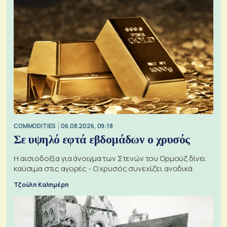
COMMODITIES
06.08.2026, 09:18
Σε υψηλό εφτά εβδομάδων ο χρυσός
Η αισιοδοξία για άνοιγμα των Στενών του Ορμούζ δίνει
καύσιμα στις αγορές - Ο χρυσός συνεχίζει ανοδικά
Τζούλη Καλημέρη