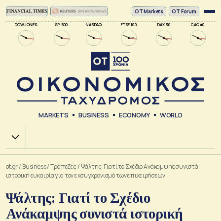
ΟΤ Markets
OT Forum
DOW JONES
SP 500
NASDAQ
FTSE 100
DAX 30
CAC 40
MARKETS
BUSINESS
ECONOMY
WORLD
Χ.Α.
ot.gr
/
Business
/
Τράπεζες
/
Ψάλτης: Γιατί το Σχέδιο Ανάκαμψης συνιστά
ιστορική ευκαιρία για τον εκσυγχρονισμό των επιχειρήσεων
Ψάλτης: Γιατί το Σχέδιο
Ανάκαμψης συνιστά ιστορική