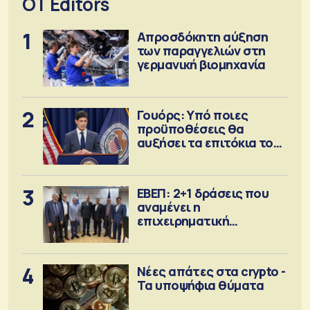
OT Editors
1
Απροσδόκητη αύξηση
των παραγγελιών στη
γερμανική βιομηχανία
2
Γουόρς: Υπό ποιες
προϋποθέσεις θα
αυξήσει τα επιτόκια τον
Σεπτέμβριο
3
ΕΒΕΠ: 2+1 δράσεις που
αναμένει η
επιχειρηματική
κοινότητα
4
Νέες απάτες στα crypto -
Τα υποψήφια θύματα