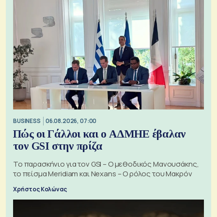
BUSINESS
06.08.2026, 07:00
Πώς οι Γάλλοι και ο ΑΔΜΗΕ έβαλαν
τον GSI στην πρίζα
Το παρασκήνιο για τον GSI – Ο μεθοδικός Μανουσάκης,
το πείσμα Meridiam και Nexans – Ο ρόλος του Μακρόν
Χρήστος Κολώνας