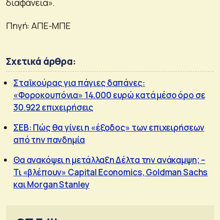
διαφάνεια».
Πηγή: ΑΠΕ-ΜΠΕ
Σχετικά άρθρα:
Σταϊκούρας για πάγιες δαπάνες:
«Φοροκουπόνια» 14.000 ευρώ κατά μέσο όρο σε
30.922 επιχειρήσεις
ΣΕΒ: Πώς θα γίνει η «έξοδος» των επιχειρήσεων
από την πανδημία
Θα ανακόψει η μετάλλαξη Δέλτα την ανάκαμψη; –
Τι «βλέπουν» Capital Economics, Goldman Sachs
και Morgan Stanley