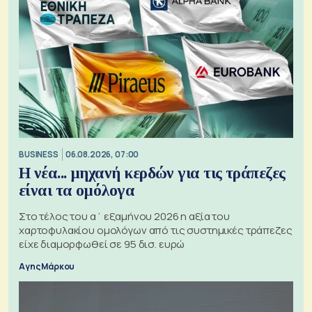
BUSINESS
06.08.2026, 07:00
Η νέα... μηχανή κερδών για τις τράπεζες
είναι τα ομόλογα
Στο τέλος του α΄ εξαμήνου 2026 η αξία του
χαρτοφυλακίου ομολόγων από τις συστημικές τράπεζες
είχε διαμορφωθεί σε 95 δισ. ευρώ
Αγης Μάρκου