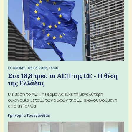
ECONOMY
06.08.2026, 16:30
Στα 18,8 τρισ. το ΑΕΠ της ΕΕ - Η θέση
της Ελλάδας
Με βάση το ΑΕΠ, η Γερμανία είχε τη μεγαλύτερη
οικονομία μεταξύ των χωρών της ΕΕ, ακολουθούμενη
από τη Γαλλία
Γρηγόρης Τραγγανίδας