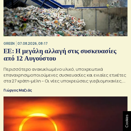
GREEN
07.08.2026, 08:17
ΕΕ: Η μεγάλη αλλαγή στις συσκευασίες
από 12 Αυγούστου
Περισσότερο ανακυκλωμένο υλικό, υποχρεωτικά
επαναχρησιμοποιούμενες συσκευασίες και ενιαίες ετικέτες
στα 27 κράτη-μέλη – Οι νέες υποχρεώσεις για βιομηχανίες,
σούπερ μάρκετ, εστιατόρια και καταναλωτές
Γιώργος Μαζιάς
Cookies