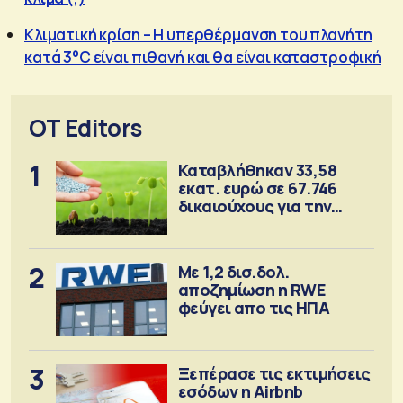
Κλιματική κρίση – Η υπερθέρμανση του πλανήτη
κατά 3°C είναι πιθανή και θα είναι καταστροφική
OT Editors
1
Καταβλήθηκαν 33,58
εκατ. ευρώ σε 67.746
δικαιούχους για την
αγορά λιπασμάτων
2
Με 1,2 δισ.δολ.
αποζημίωση η RWE
φεύγει απο τις ΗΠΑ
3
Ξεπέρασε τις εκτιμήσεις
εσόδων η Airbnb