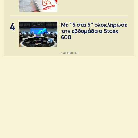
4
Με "5 στα 5" ολοκλήρωσε
την εβδομάδα ο Stoxx
600