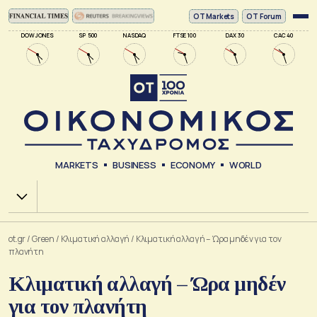
ΟΤ Markets
OT Forum
DOW JONES
SP 500
NASDAQ
FTSE 100
DAX 30
CAC 40
MARKETS
BUSINESS
ECONOMY
WORLD
Χ.Α.
ot.gr
/
Green
/
Κλιματική αλλαγή
/
Κλιματική αλλαγή – Ώρα μηδέν για τον
πλανήτη
Κλιματική αλλαγή – Ώρα μηδέν
για τον πλανήτη