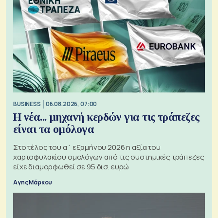
BUSINESS
06.08.2026, 07:00
Η νέα... μηχανή κερδών για τις τράπεζες
είναι τα ομόλογα
Στο τέλος του α΄ εξαμήνου 2026 η αξία του
χαρτοφυλακίου ομολόγων από τις συστημικές τράπεζες
είχε διαμορφωθεί σε 95 δισ. ευρώ
Αγης Μάρκου