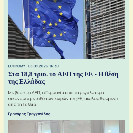
ECONOMY
06.08.2026, 16:30
Στα 18,8 τρισ. το ΑΕΠ της ΕΕ - Η θέση
της Ελλάδας
Με βάση το ΑΕΠ, η Γερμανία είχε τη μεγαλύτερη
οικονομία μεταξύ των χωρών της ΕΕ, ακολουθούμενη
από τη Γαλλία
Γρηγόρης Τραγγανίδας