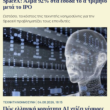
SpaceX: Άλμα 92% στα έσοδα το α΄τρίμηνο
μετά το IPO
Ωστόσο, το κόστος της τεχνητής νοημοσύνης για την
SpaceX προβληματίζει τους επενδυτές
TΕΧΝΗΤΗ ΝΟΗΜΟΣΥΝΗ
04.08.2026, 18:15
Πώς ελληνική κοινότητα AI χτίζει γέφυρες