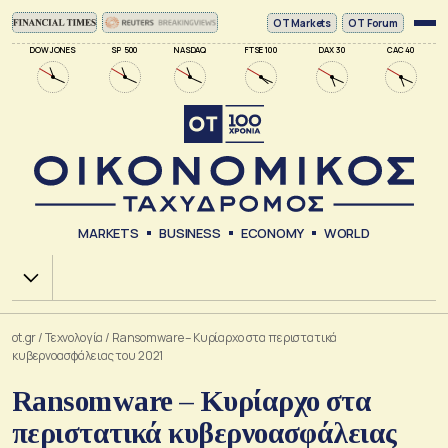
ΟΤ Markets
OT Forum
DOW JONES
SP 500
NASDAQ
FTSE 100
DAX 30
CAC 40
MARKETS
BUSINESS
ECONOMY
WORLD
Χ.Α.
ot.gr
/
Τεχνολογία
/
Ransomware – Κυρίαρχο στα περιστατικά
κυβερνοασφάλειας του 2021
Ransomware – Κυρίαρχο στα
περιστατικά κυβερνοασφάλειας