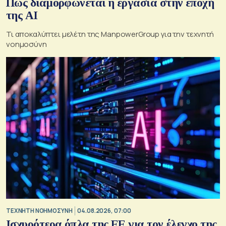
Πώς διαμορφώνεται η εργασία στην εποχή
της AI
Τι αποκαλύπτει μελέτη της ManpowerGroup για την τεχνητή
νοημοσύνη
TΕΧΝΗΤΗ ΝΟΗΜΟΣΥΝΗ
04.08.2026, 07:00
Ισχυρότερα όπλα της ΕΕ για τον έλεγχο της