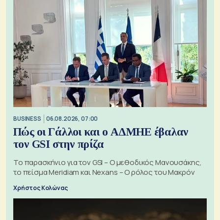
BUSINESS
06.08.2026, 07:00
Πώς οι Γάλλοι και ο ΑΔΜΗΕ έβαλαν
τον GSI στην πρίζα
Το παρασκήνιο για τον GSI – Ο μεθοδικός Μανουσάκης,
το πείσμα Meridiam και Nexans – Ο ρόλος του Μακρόν
Χρήστος Κολώνας