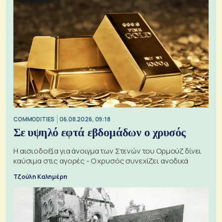
COMMODITIES
06.08.2026, 09:18
Σε υψηλό εφτά εβδομάδων ο χρυσός
Η αισιοδοξία για άνοιγμα των Στενών του Ορμούζ δίνει
καύσιμα στις αγορές - Ο χρυσός συνεχίζει ανοδικά
Τζούλη Καλημέρη