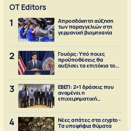
OT Editors
1
Απροσδόκητη αύξηση
των παραγγελιών στη
γερμανική βιομηχανία
2
Γουόρς: Υπό ποιες
προϋποθέσεις θα
αυξήσει τα επιτόκια τον
Σεπτέμβριο
3
ΕΒΕΠ: 2+1 δράσεις που
αναμένει η
επιχειρηματική
κοινότητα
4
Νέες απάτες στα crypto -
Τα υποψήφια θύματα