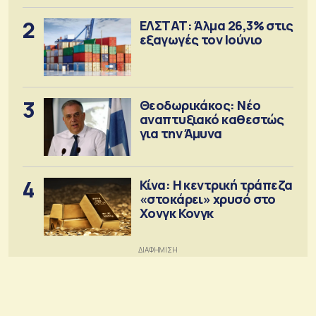
2
ΕΛΣΤΑΤ: Άλμα 26,3% στις
εξαγωγές τον Ιούνιο
3
Θεοδωρικάκος: Νέο
αναπτυξιακό καθεστώς
για την Άμυνα
4
Κίνα: Η κεντρική τράπεζα
«στοκάρει» χρυσό στο
Χονγκ Κονγκ