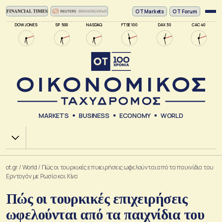
ΟΤ Markets
OT Forum
DOW JONES
SP 500
NASDAQ
FTSE 100
DAX 30
CAC 40
MARKETS
BUSINESS
ECONOMY
WORLD
Χ.Α.
ot.gr
/
World
/
Πώς οι τουρκικές επιχειρήσεις ωφελούνται από τα παιχνίδια του
Ερντογάν με Ρωσία και Κίνα
Πώς οι τουρκικές επιχειρήσεις
ωφελούνται από τα παιχνίδια του