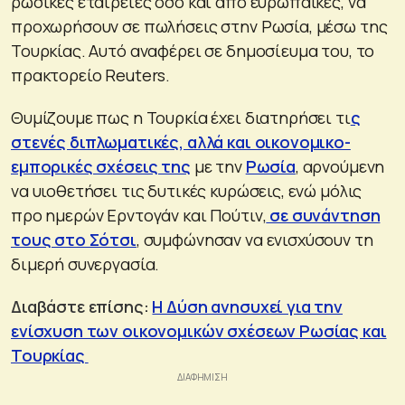
ρωσικές εταιρείες όσο και από ευρωπαϊκές, να
προχωρήσουν σε πωλήσεις στην Ρωσία, μέσω της
Τουρκίας. Αυτό αναφέρει σε δημοσίευμα του, το
πρακτορείο Reuters.
Θυμίζουμε πως η Τουρκία έχει διατηρήσει τι
ς
στενές διπλωματικές, αλλά και οικονομικο-
εμπορικές σχέσεις της
με την
Ρωσία
, αρνούμενη
να υιοθετήσει τις δυτικές κυρώσεις, ενώ μόλις
προ ημερών Ερντογάν και Πούτιν,
σε συνάντηση
τους στο Σότσι
, συμφώνησαν να ενισχύσουν τη
διμερή συνεργασία.
Διαβάστε επίσης:
Η Δύση ανησυχεί για την
ενίσχυση των οικονομικών σχέσεων Ρωσίας και
Τουρκίας