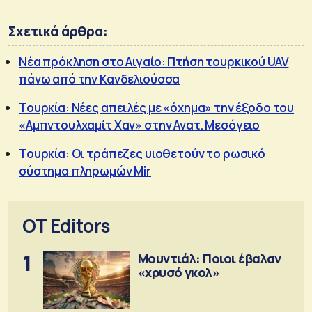
Σχετικά άρθρα:
Νέα πρόκληση στο Αιγαίο: Πτήση τουρκικού UAV
πάνω από την Κανδελιούσσα
Τουρκία: Νέες απειλές με «όχημα» την έξοδο του
«Αμπντουλχαμίτ Χαν» στην Ανατ. Μεσόγειο
Τουρκία: Οι τράπεζες υιοθετούν το ρωσικό
σύστημα πληρωμών Mir
OT Editors
1
Μουντιάλ: Ποιοι έβαλαν
«χρυσό γκολ»