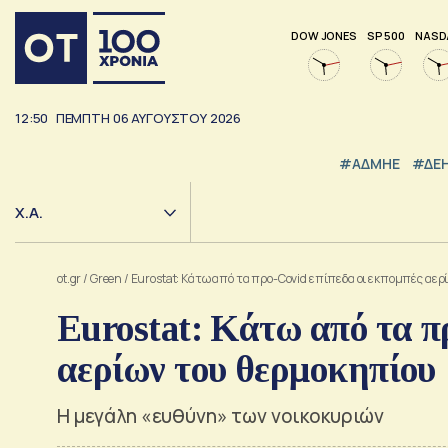
DOW JONES
SP 500
NASD
12:50
ΠΕΜΠΤΗ
06
ΑΥΓΟΥΣΤΟΥ
2026
#ΑΔΜΗΕ
#ΔΕ
Χ.Α.
ot.gr
/
Green
/
Eurostat: Κάτω από τα προ-Covid επίπεδα οι εκπομπές αε
Eurostat: Κάτω από τα π
αερίων του θερμοκηπίου
Η μεγάλη «ευθύνη» των νοικοκυριών