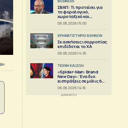
BUSINESS
ΣΒΑΠ: Τι προτείνει για
το φορολογικό,
χωροταξικό και
εργασιακό πλαίσιο της
06.08.2026 | 15:00
Μεταποίησης
XΡΗΜΑΤΙΣΤΗΡΙΟ ΑΘΗΝΩΝ
Σε ασκήσεις ισορροπίας
επιδίδεται το ΧΑ
06.08.2026 | 14:35
dIn
TΕΧΝΗ ΚΑΙ ΖΩΗ
«Spider-Man: Brand
New Day»: Ένα δισ.
εισπράξεις σε μόλις 6
ημέρες
06.08.2026 | 14:16