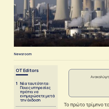
Newsroom
OT Editors
Ανακαλύψτ
1
Νέα ταυτότητα:
Ποιες υπηρεσίες
πρέπει να
ενημερώσετε μετά
την έκδοση
Το πρώτο τρίμηνο το