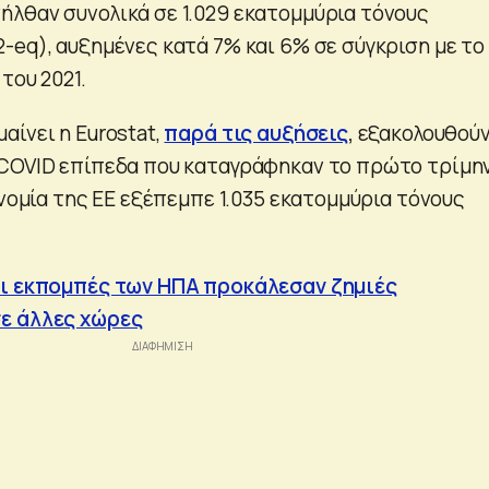
λθαν συνολικά σε 1.029 εκατομμύρια τόνους
eq), αυξημένες κατά 7% και 6% σε σύγκριση με το 
του 2021.
αίνει η Eurostat,
παρά τις αυξήσεις
,
εξακολουθούν
-COVID επίπεδα που καταγράφηκαν το πρώτο τρίμη
ονομία της ΕΕ εξέπεμπε 1.035 εκατομμύρια τόνους
Οι εκπομπές των ΗΠΑ προκάλεσαν ζημιές
ε άλλες χώρες