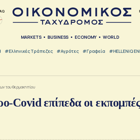
AQ
MARKETS
BUSINESS
ECONOMY
WORLD
Η
#ελληνικές Τράπεζες
#Αγρότες
#Γραφεία
#HELLENiQ E
ρίων του θερμοκηπίου
ρο-Covid επίπεδα οι εκπομπέ