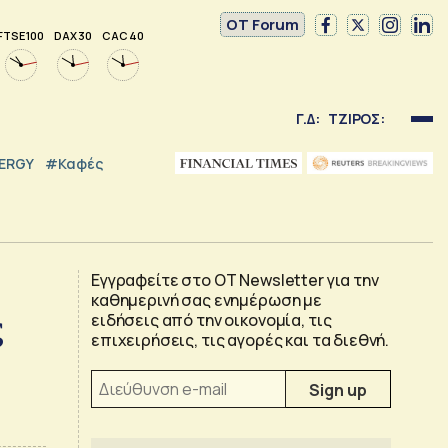
OT Forum
FTSE 100
DAX 30
CAC 40
Γ.Δ:
ΤΖΙΡΟΣ:
NERGY
#καφές
Εγγραφείτε στο OT Newsletter για την
καθημερινή σας ενημέρωση με
ς
ειδήσεις από την οικονομία, τις
επιχειρήσεις, τις αγορές και τα διεθνή.