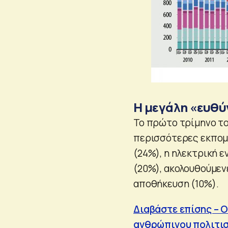
Η μεγάλη «ευθύ
Το πρώτο τρίμηνο του
περισσότερες εκπομπ
(24%), η ηλεκτρική ε
(20%), ακολουθούμενε
αποθήκευση (10%).
Διαβάστε επίσης – 
ανθρώπινου πολιτι