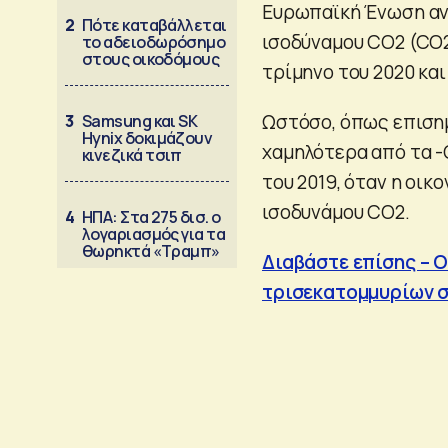
Ευρωπαϊκή Ένωση ανή
2
Πότε καταβάλλεται
ισοδύναμου CO2 (CO2-
το αδειοδωρόσημο
στους οικοδόμους
τρίμηνο του 2020 και 
Ωστόσο, όπως επισημ
3
Samsung και SK
Hynix δοκιμάζουν
χαμηλότερα από τα 
κινεζικά τσιπ
του 2019, όταν η οικ
ισοδυνάμου CO2.
4
ΗΠΑ: Στα 275 δισ. ο
λογαριασμός για τα
θωρηκτά «Τραμπ»
Διαβάστε επίσης – 
τρισεκατομμυρίων σ