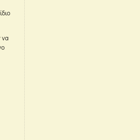
ίδιο
 να
νο