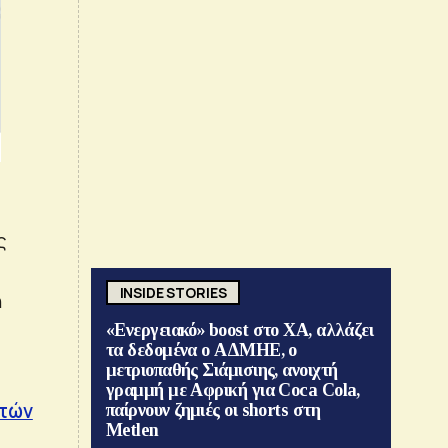
ς
INSIDE STORIES
η
«Ενεργειακό» boost στο ΧΑ, αλλάζει
τα δεδομένα ο ΑΔΜΗΕ, ο
μετριοπαθής Σιάμισιης, ανοιχτή
γραμμή με Αφρική για Coca Cola,
ετών
παίρνουν ζημιές οι shorts στη
Metlen