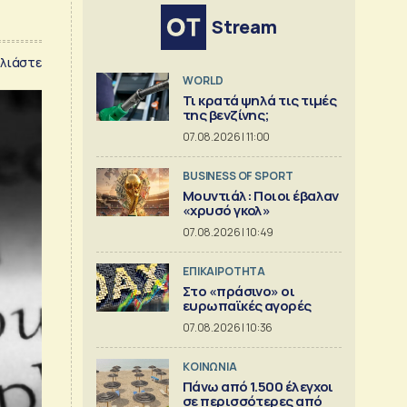
Stream
λιάστε
WORLD
Τι κρατά ψηλά τις τιμές
της βενζίνης;
07.08.2026 | 11:00
BUSINESS OF SPORT
Μουντιάλ: Ποιοι έβαλαν
«χρυσό γκολ»
07.08.2026 | 10:49
ΕΠΙΚΑΙΡΟΤΗΤΑ
Στο «πράσινο» οι
ευρωπαϊκές αγορές
07.08.2026 | 10:36
ΚΟΙΝΩΝΙΑ
Πάνω από 1.500 έλεγχοι
σε περισσότερες από