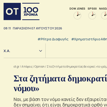
DOW JONES
SP 500
NASD
08:11
ΠΑΡΑΣΚΕΥΗ
07
ΑΥΓΟΥΣΤΟΥ
2026
#ρήτρα Διαφυγής
#Χρηματιστήριο Αθ
Χ.Α.
ot.gr
/
Απόψεις
/
Opinion
/
Στα ζητήματα δημοκρατίας δεν αρκεί «το γρά
Στα ζητήματα δημοκρατία
νόμου»
Ναι, με βάση τον νόμο κανείς δεν εξαιρεί
δεν σημαίνει ότι είναι δημοκρατικά ορθό 