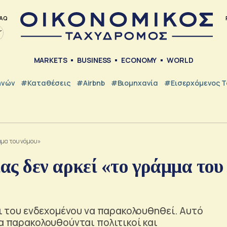
AQ
MARKETS
BUSINESS
ECONOMY
WORLD
ηνών
#Καταθέσεις
#Airbnb
#Βιομηχανία
#εισερχόμενος Τ
μμα του νόμου»
ς δεν αρκεί «το γράμμα του
ται του ενδεχομένου να παρακολουθηθεί. Αυτό
να παρακολουθούνται πολιτικοί και