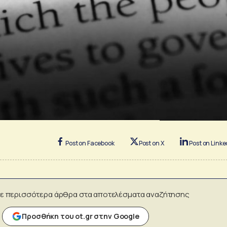
Post on Facebook
Post on X
Post on Linke
ε περισσότερα άρθρα στα αποτελέσματα αναζήτησης
Προσθήκη του ot.gr στην Google