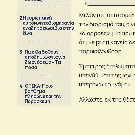
Μιλώντας στη αρμόδι
2
Η ευρωπαϊκή
αυτοκινητοβιομηχανία
τον διορισμό του, ο 
αναζητά σωσίβιο στην
«διαρροές», μια που
Κίνα
ότι «a priori κανείς
παρακολούθηση.
3
Πώς θα δοθούν
αποζημιώσεις για
ζωονόσους – Τα
Έμπειρος διπλωμάτης
ποσά
υπενθύμιση της ισχύο
υπεράνω του νόμου.
4
ΟΠΕΚΑ: Ποιο
βοήθημα
πληρώνεται την
Άλλωστε, εκ της θέσε
Παρασκευή