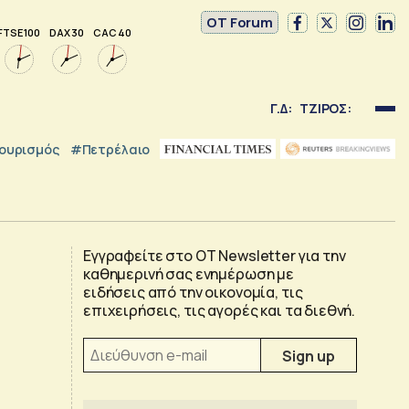
OT Forum
FTSE 100
DAX 30
CAC 40
Γ.Δ:
ΤΖΙΡΟΣ:
ουρισμός
#Πετρέλαιο
Εγγραφείτε στο OT Newsletter για την
καθημερινή σας ενημέρωση με
ειδήσεις από την οικονομία, τις
επιχειρήσεις, τις αγορές και τα διεθνή.