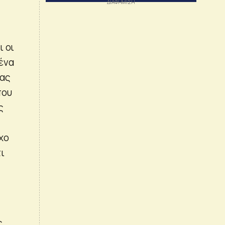
ι οι
ένα
 ας
που
ς
χο
ι
,