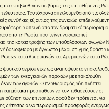
ις που επιβλήθηκαν σε βάρος της επιτιθέμενης Ρω
ς τελευταίας. Ταυτόχρονα απειλούμεθα από τις ολο
ικές συνθήκες εξ αιτίας της συνεχώς επιδεινούμεν
 Κυριότερη η απειλή από τον δραματικό περιορισμό
ου από τη Ρωσία, που τείνει να διακοπεί
τίας της καταστροφής των υποθαλάσσιων αγωγών 
θανή δολιοφθορά με άγνωστο μέχρι στιγμής δράστη 
ς Ρώσων κατά Αμερικανών και Αμερικανών κατά Ρώ
ς φυσικού αερίου είχε ως αναπόφευκτο επακόλουθ
τιμών των ενεργειακών παροχών με επακόλουθη
 όλων των αγαθών. Ο πληθωρισμός ήδη πλήττει
η και μάταια προσπαθούν να τον τιθασεύσουν οι
με αύξηση των επιτοκίων, αφού δεν πρόκειται για
ης ζήτησης αλλά περιορισμού προσφοράς ενέργεια