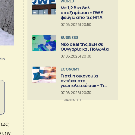
WORLD
Με 1,2 δισ.δολ.
αποζημίωση η RWE
φεύγει απο τις ΗΠΑ
07.08.2026 | 20:50
BUSINESS
Νέο deal της ΔΕΗ σε
Ουγγαρία και Πολωνία
07.08.2026 | 20:36
dIn
ECONOMY
Γιατί η οικονομία
αντέχει στο
γεωπολιτικό σοκ - Τι
δείχνει ανάλυση της
07.08.2026 | 20:30
Eurobank [γραφήματα]
πως
στην