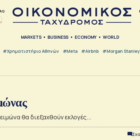
AQ
MARKETS
BUSINESS
ECONOMY
WORLD
#Χρηματιστήριο Αθηνών
#Meta
#Airbnb
#Morgan Stanley
ιμώνας
χειμώνα θα διεξαχθούν εκλογές...
Σχο