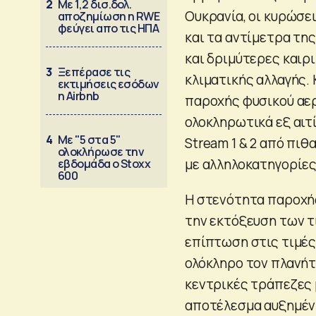
2
Με 1,2 δισ.δολ.
Ουκρανία, οι κυρώσε
αποζημίωση η RWE
φεύγει απο τις ΗΠΑ
και τα αντίμετρα τη
και δριμύτερες καιρ
3
Ξεπέρασε τις
κλιματικής αλλαγής.
εκτιμήσεις εσόδων
η Airbnb
παροχής φυσικού αερί
ολοκληρωτικά εξ αι
4
Με "5 στα 5"
Stream 1 & 2 από πι
ολοκλήρωσε την
με αλληλοκατηγορίε
εβδομάδα ο Stoxx
600
Η στενότητα παροχή
την εκτόξευση των 
επίπτωση στις τιμές
ολόκληρο τον πλανήτ
κεντρικές τράπεζες 
αποτέλεσμα αυξημέν