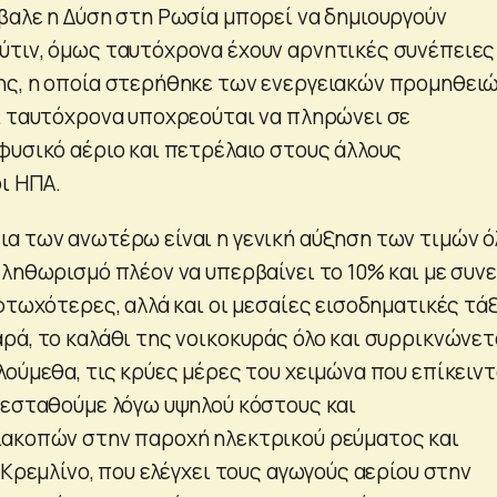
βαλε η Δύση στη Ρωσία μπορεί να δημιουργούν
τιν, όμως ταυτόχρονα έχουν αρνητικές συνέπειες
ης, η οποία στερήθηκε των ενεργειακών προμηθει
ι ταυτόχρονα υποχρεούται να πληρώνει σε
φυσικό αέριο και πετρέλαιο στους άλλους
ι ΗΠΑ.
α των ανωτέρω είναι η γενική αύξηση των τιμών 
πληθωρισμό πλέον να υπερβαίνει το 10% και με συν
φτωχότερες, αλλά και οι μεσαίες εισοδηματικές τά
ρά, το καλάθι της νοικοκυράς όλο και συρρικνώνετ
ούμεθα, τις κρύες μέρες του χειμώνα που επίκειντ
ζεσταθούμε λόγω υψηλού κόστους και
ιακοπών στην παροχή ηλεκτρικού ρεύματος και
 Κρεμλίνο, που ελέγχει τους αγωγούς αερίου στην