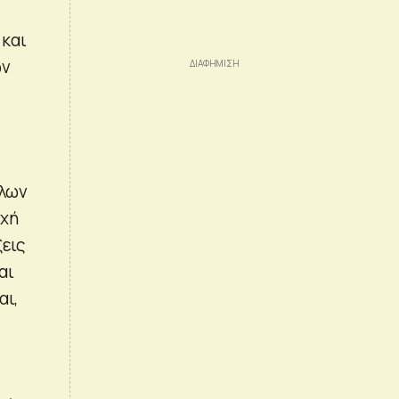
 και
ών
όλων
εχή
ξεις
αι
αι,