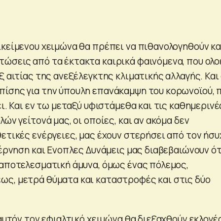
ικείμενου χειμώνα θα πρέπει να πιθανολογηθούν κα
ώσεις από τα έκτακτα καιρικά φαινόμενα, που ολο
ξ αιτίας της ανεξέλεγκτης κλιματικής αλλαγής. Και
ίσης για την ύπουλη επανάκαμψη του κορωνοϊού, 
ει. Και εν τω μεταξύ υφιστάμεθα και τις καθημερινέ
λών γείτονά μας, οι οποίες, και αν ακόμα δεν
θετικές ενέργειες, μας έχουν στερήσει από τον ήσυ
βέρνηση και Ενοπλες Δυνάμεις μας διαβεβαιώνουν ότ
 αποτελεσματική άμυνα, όμως ένας πόλεμος,
ς, μετρά θύματα και καταστροφές και στις δύο
 αυτόν τον εφιαλτικό χειμώνα θα διεξαχθούν εκλογές