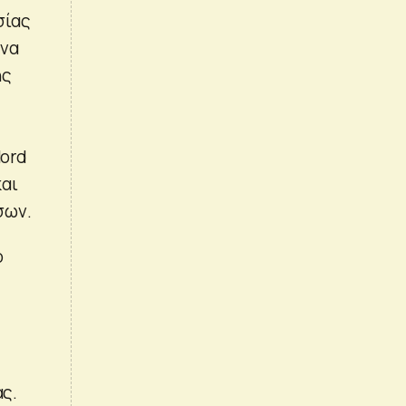
σίας
ένα
ης
Nord
και
σων.
ο
ς.