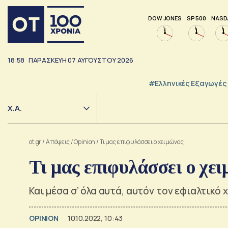
DOW JONES
SP 500
NASD
18:58
ΠΑΡΑΣΚΕΥΗ
07
ΑΥΓΟΥΣΤΟΥ
2026
#Ελληνικές Εξαγωγές
Χ.Α.
ot.gr
/
Απόψεις
/
Opinion
/
Τι μας επιφυλάσσει ο χειμώνας
Τι μας επιφυλάσσει ο χε
Και μέσα σ’ όλα αυτά, αυτόν τον εφιαλτικό 
OPINION
10.10.2022, 10:43