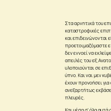
Στα αρνητικά του επ
καταστροφικές επιπτ
και επιδεινώνονται ε
προετοιμαζόμαστε επ
δεν εννοεί να εκλείψ
απειλές του εξ Ανατο
υλοποιούνται σε επι
ύπνο. Και ναι μεν κυ
έχουν προνοήσει για
ανεξαρτήτως εκβάσεω
πλευρές.
Και μέσα σ’ όλα αυτά