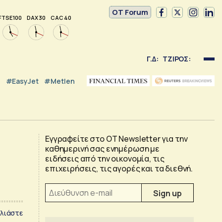
OT Forum
FTSE 100
DAX 30
CAC 40
Γ.Δ:
ΤΖΙΡΟΣ:
#EasyJet
#Metlen
Εγγραφείτε στο OT Newsletter για την
καθημερινή σας ενημέρωση με
ειδήσεις από την οικονομία, τις
επιχειρήσεις, τις αγορές και τα διεθνή.
λιάστε