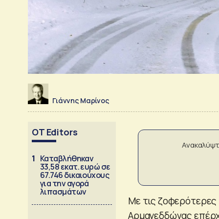
Γιάννης Μαρίνος
OT Editors
Ανακαλύψτ
1
Καταβλήθηκαν
33,58 εκατ. ευρώ σε
67.746 δικαιούχους
για την αγορά
λιπασμάτων
Mε τις ζοφερότερες 
Αρμαγεδδώνας επέρχε