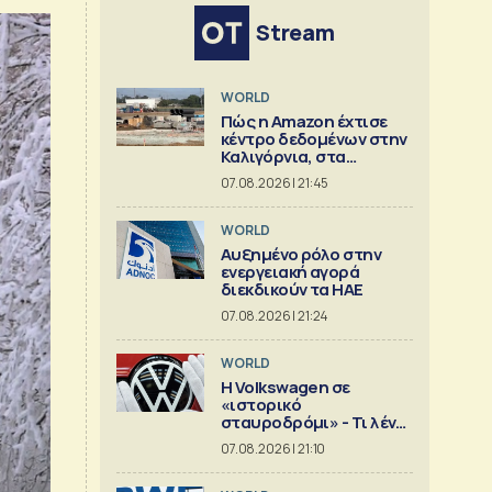
Stream
WORLD
Πώς η Amazon έχτισε
κέντρο δεδομένων στην
Καλιγόρνια, στα
«μουλωχτά»
07.08.2026 | 21:45
WORLD
Αυξημένο ρόλο στην
ενεργειακή αγορά
διεκδικούν τα ΗΑΕ
07.08.2026 | 21:24
WORLD
Η Volkswagen σε
«ιστορικό
σταυροδρόμι» - Τι λένε
οι οικογένειες που την
07.08.2026 | 21:10
ελέγχουν