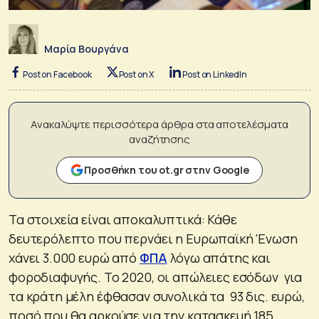
Μαρία Βουργάνα
Post on Facebook
Post on X
Post on LinkedIn
Ανακαλύψτε περισσότερα άρθρα στα αποτελέσματα
αναζήτησης
Προσθήκη του ot.gr στην Google
Τα στοιχεία είναι αποκαλυπτικά: Κάθε
δευτερόλεπτο που περνάει η Ευρωπαϊκή ‘Ενωση
χάνει 3.000 ευρώ από
ΦΠΑ
λόγω απάτης και
φοροδιαφυγής. Το 2020, οι απώλειες εσόδων για
τα κράτη μέλη έφθασαν συνολικά τα 93 δις. ευρώ,
ποσό που θα αρκούσε για την κατασκευή 185