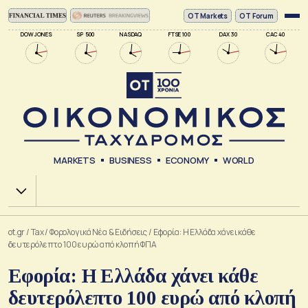
ΟΤ Markets
OT Forum
DOW JONES
SP 500
NASDAQ
FTSE 100
DAX 30
CAC 40
MARKETS
BUSINESS
ECONOMY
WORLD
Χ.Α.
ot.gr
/
Tax
/
Φορολογικά Νέα & Eιδήσεις
/
Εφορία: Η Ελλάδα χάνει κάθε
δευτερόλεπτο 100 ευρώ από κλοπή ΦΠΑ
Εφορία: Η Ελλάδα χάνει κάθε
δευτερόλεπτο 100 ευρώ από κλοπή