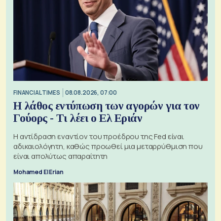
FINANCIAL TIMES
08.08.2026, 07:00
Η λάθος εντύπωση των αγορών για τον
Γούορς - Τι λέει ο Ελ Εριάν
Η αντίδραση εναντίον του προέδρου της Fed είναι
αδικαιολόγητη, καθώς προωθεί μια μεταρρύθμιση που
είναι απολύτως απαραίτητη
Mohamed El Erian