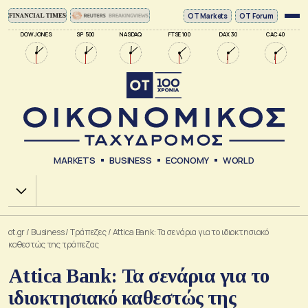
ΟΤ Markets
OT Forum
DOW JONES
SP 500
NASDAQ
FTSE 100
DAX 30
CAC 40
MARKETS
BUSINESS
ECONOMY
WORLD
Χ.Α.
ot.gr
/
Business
/
Τράπεζες
/
Attica Bank: Τα σενάρια για το ιδιοκτησιακό
καθεστώς της τράπεζας
Attica Bank: Τα σενάρια για το
ιδιοκτησιακό καθεστώς της