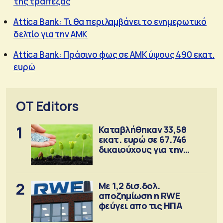
της τράπεζας
Attica Bank: Τι θα περιλαμβάνει το ενημερωτικό
δελτίο για την ΑΜΚ
Attica Bank: Πράσινο φως σε ΑΜΚ ύψους 490 εκατ.
ευρώ
OT Editors
1
Καταβλήθηκαν 33,58
εκατ. ευρώ σε 67.746
δικαιούχους για την
αγορά λιπασμάτων
2
Με 1,2 δισ.δολ.
αποζημίωση η RWE
φεύγει απο τις ΗΠΑ