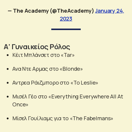
— The Academy (@TheAcademy)
January 24,
2023
Α’ Γυναικείος Ρόλος
Κέιτ Μπλάνσετ στο «Tar»
Ανα Ντε Αρμας στο «Blonde»
Αντρεα Ράιζμπορο στο «To Leslie»
Μισέλ Γέο στο «Everything Everywhere All At
Once»
Μίσελ Γουίλιαμς για το «The Fabelmans»