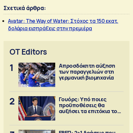
Σχετικά άρθρα:
Avatar: The Way of Water: Στόχος τα 150 εκατ.
δολάρια εισπράξεις στην πρεμιέρα
OT Editors
1
Απροσδόκητη αύξηση
των παραγγελιών στη
γερμανική βιομηχανία
2
Γουόρς: Υπό ποιες
προϋποθέσεις θα
αυξήσει τα επιτόκια τον
Σεπτέμβριο
ΕΒΕΠ: 2+1 δράσεις που