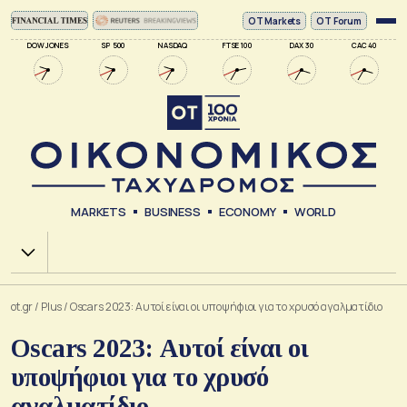
ΟΤ Markets
OT Forum
DOW JONES
SP 500
NASDAQ
FTSE 100
DAX 30
CAC 40
MARKETS
BUSINESS
ECONOMY
WORLD
Χ.Α.
ot.gr
/
Plus
/
Oscars 2023: Αυτοί είναι οι υποψήφιοι για το χρυσό αγαλματίδιο
Oscars 2023: Αυτοί είναι οι
υποψήφιοι για το χρυσό
αγαλματίδιο