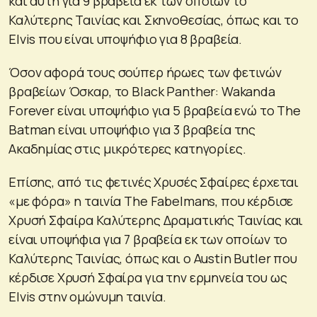
και αυτή για 9 βραβεία εκ των οποίων το
Καλύτερης Ταινίας και Σκηνοθεσίας, όπως και το
Elvis που είναι υποψήφιο για 8 βραβεία.
Όσον αφορά τους σούπερ ήρωες των φετινών
βραβείων Όσκαρ, το Black Panther: Wakanda
Forever είναι υποψήφιο για 5 βραβεία ενώ το The
Batman είναι υποψήφιο για 3 βραβεία της
Ακαδημίας στις μικρότερες κατηγορίες.
Επίσης, από τις φετινές Χρυσές Σφαίρες έρχεται
«με φόρα» η ταινία The Fabelmans, που κέρδισε
Χρυσή Σφαίρα Καλύτερης Δραματικής Ταινίας και
είναι υποψήφια για 7 βραβεία εκ των οποίων το
Καλύτερης Ταινίας, όπως και ο Austin Butler που
κέρδισε Χρυσή Σφαίρα για την ερμηνεία του ως
Elvis στην ομώνυμη ταινία.