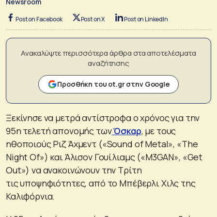
Newsroom
Post on Facebook
Post on X
Post on LinkedIn
Ανακαλύψτε περισσότερα άρθρα στα αποτελέσματα
αναζήτησης
Προσθήκη του ot.gr στην Google
Ξεκίνησε να μετρά αντίστροφα ο χρόνος για την
95η τελετή απονομής των
Όσκαρ
, με τους
ηθοποιούς Ριζ Άχμεντ («Sound of Metal», «The
Night Of») και Άλισον Γουίλιαμς («M3GAN», «Get
Out») να ανακοινώνουν την Τρίτη
τις υποψηφιότητες, από το Μπέβερλι Χιλς της
Καλιφόρνια.