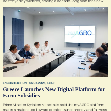
destroyed by wildfires, ending a decade-long plan for a new
life, according to a report by the UK's Mirror
ENGLISH EDITION
06.08.2026, 13:49
Greece Launches New Digital Platform for
Farm Subsidies
Prime Minister Kyriakos Mitsotakis said the myAGRO platform
marks a major step toward greater transparency and fairness