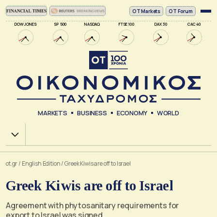
ΟΤ Markets
OT Forum
DOW JONES
SP 500
NASDAQ
FTSE 100
DAX 30
CAC 40
MARKETS
BUSINESS
ECONOMY
WORLD
Χ.Α.
ot.gr
/
English Edition
/
Greek Kiwis are off to Israel
Greek Kiwis are off to Israel
Agreement with phytosanitary requirements for
export to Israel was signed