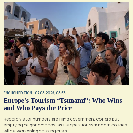
ENGLISH EDITION
07.08.2026, 08:38
Europe’s Tourism “Tsunami”: Who Wins
and Who Pays the Price
Record visitor numbers are filling government coffers but
emptying neighborhoods, as Europe's tourism boom collides
with a worsening housing crisis