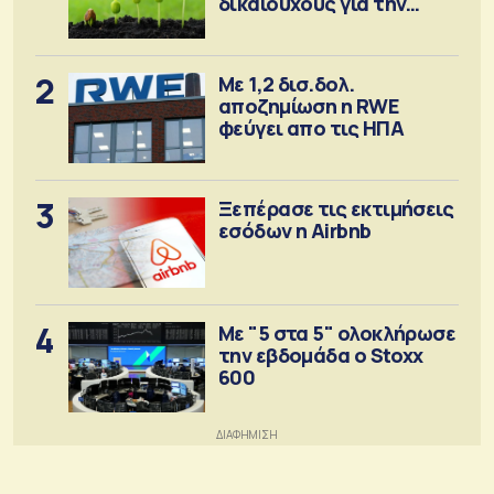
δικαιούχους για την
αγορά λιπασμάτων
2
Με 1,2 δισ.δολ.
αποζημίωση η RWE
φεύγει απο τις ΗΠΑ
3
Ξεπέρασε τις εκτιμήσεις
εσόδων η Airbnb
4
Με "5 στα 5" ολοκλήρωσε
την εβδομάδα ο Stoxx
600