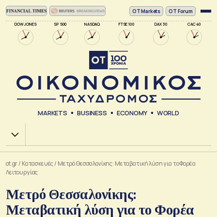
ΟΤ Markets
OT Forum
DOW JONES
SP 500
NASDAQ
FTSE 100
DAX 30
CAC 40
MARKETS
BUSINESS
ECONOMY
WORLD
Χ.Α.
ot.gr
/
Κατασκευές
/
Μετρό Θεσσαλονίκης: Μεταβατική λύση για το Φορέα
Λειτουργίας
Μετρό Θεσσαλονίκης:
Μεταβατική λύση για το Φορέα