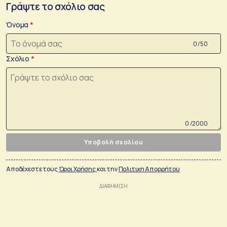
Γράψτε το σχόλιο σας
Όνομα
0 /50
Σχόλιο
0 /2000
Υποβολή σχολίου
Αποδέχεστε τους
Όροι Χρήσης
και την
Πολιτικη Απορρήτου