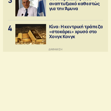
3
αναπτυξιακό καθεστώς
για την Άμυνα
4
Κίνα: Η κεντρική τράπεζα
«στοκάρει» χρυσό στο
Χονγκ Κονγκ