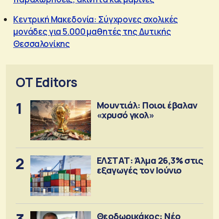
Κεντρική Μακεδονία: Σύγχρονες σχολικές
μονάδες για 5.000 μαθητές της Δυτικής
Θεσσαλονίκης
OT Editors
1
Μουντιάλ: Ποιοι έβαλαν
«χρυσό γκολ»
2
ΕΛΣΤΑΤ: Άλμα 26,3% στις
εξαγωγές τον Ιούνιο
Θεοδωρικάκος: Νέο