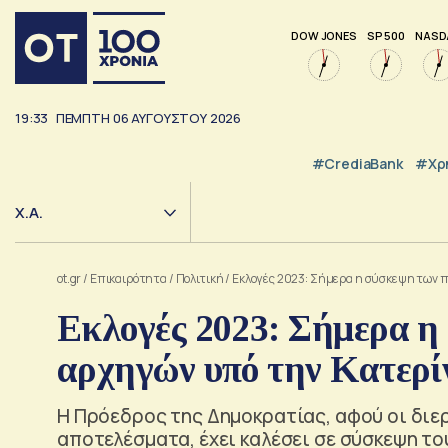
DOW JONES
SP 500
NASD
19:34
ΠΕΜΠΤΗ
06
ΑΥΓΟΥΣΤΟΥ
2026
#CrediaBank
#Χρ
Χ.Α.
ot.gr
/
Επικαιρότητα
/
Πολιτική
/
Εκλογές 2023: Σήμερα η σύσκεψη των 
Εκλογές 2023: Σήμερα η
αρχηγών υπό την Κατερ
Η Πρόεδρος της Δημοκρατίας, αφού οι διε
αποτελέσματα, έχει καλέσει σε σύσκεψη το