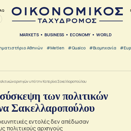
AQ
MARKETS
BUSINESS
ECONOMY
WORLD
ηματιστήριο Αθηνών
#metlen
#Qualco
#Βιομηχανία
#Ευ
πολιτικών αρχηγών υπό την Κατερίνα Σακελλαροπούλου
 σύσκεψη των πολιτικών
ίνα Σακελλαροπούλου
ρευνητικές εντολές δεν απέδωσαν
υς πολιτικούς αρχηγούς