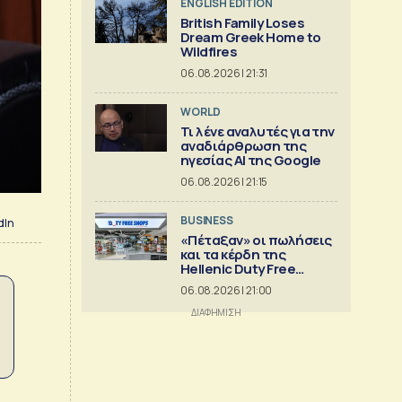
ENGLISH EDITION
British Family Loses
Dream Greek Home to
Wildfires
06.08.2026 | 21:31
WORLD
Τι λένε αναλυτές για την
αναδιάρθρωση της
ηγεσίας ΑΙ της Google
06.08.2026 | 21:15
BUSINESS
dIn
«Πέταξαν» οι πωλήσεις
και τα κέρδη της
Hellenic Duty Free
Shops
06.08.2026 | 21:00