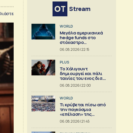
Stream
λιάστε
WORLD
Μεγάλα αμερικανικά
hedge funds στο
στόχαστρο
κυβερνοεπιθέσεων
06.08.2026 | 22:15
PLUS
Το Χόλιγουντ
δημιουργεί και πάλι
ταινίες του ενος δισ.
δολ.
06.08.2026 | 22:00
WORLD
Τι κρύβεται πίσω από
την παγκόσμια
«επέλαση» της
κινεζικής
06.08.2026 | 21:45
αυτοκινητοβιομηχανίας