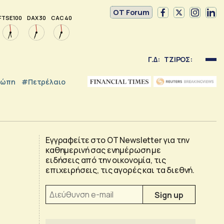
OT Forum
FTSE 100
DAX 30
CAC 40
Γ.Δ:
ΤΖΙΡΟΣ:
ρώπη
#Πετρέλαιο
Εγγραφείτε στο OT Newsletter για την
καθημερινή σας ενημέρωση με
ειδήσεις από την οικονομία, τις
επιχειρήσεις, τις αγορές και τα διεθνή.