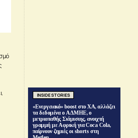
ισμό
ς
ι
INSIDE STORIES
«Ενεργειακό» boost στο ΧΑ, αλλάζει
τα δεδομένα ο ΑΔΜΗΕ, ο
μετριοπαθής Σιάμισιης, ανοιχτή
γραμμή με Αφρική για Coca Cola,
παίρνουν ζημιές οι shorts στη
Metlen