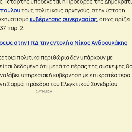
της Τετάρτης υποδέχεται η Πρόεδρος της Δημοκρατί
οπούλου
τους πολιτικούς αρχηγούς, στην ύστατη
 σχηματισμό
κυβέρνησης συνεργασίας
, όπως ορίζει
7 παρ. 2.
τρεψε στην ΠτΔ την εντολή ο Νίκος Ανδρουλάκης
τέτοια πολιτικά περιθώρια δεν υπάρχουν με
ίται δεδομένο ότι μετά το πέρας της σύσκεψης θ
 αναλάβει υπηρεσιακή κυβέρνηση με επικρατέστερο
νη Σαρμά, πρόεδρο του Ελεγκτικού Συνεδρίου.