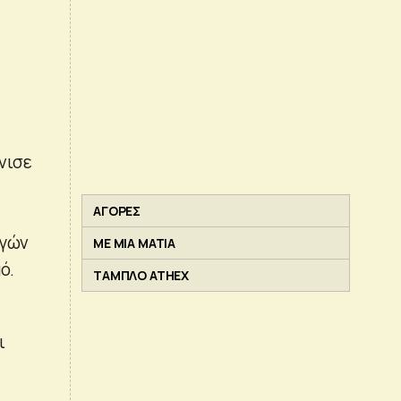
ς
νισε
ΑΓΟΡΕΣ
ογών
ΜΕ ΜΙΑ ΜΑΤΙΑ
ό.
ΤΑΜΠΛΟ ATHEX
ι