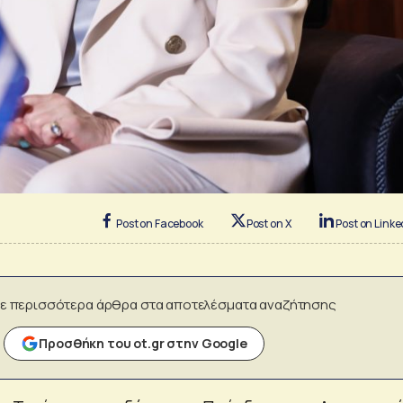
Post on Facebook
Post on X
Post on Linke
ε περισσότερα άρθρα στα αποτελέσματα αναζήτησης
Προσθήκη του ot.gr στην Google