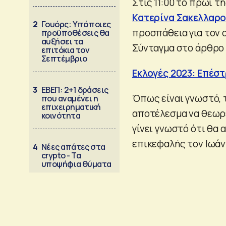
Στις 11:00 το πρωί 
Κατερίνα Σακελλαρ
2
Γουόρς: Υπό ποιες
προσπάθεια για τον
προϋποθέσεις θα
αυξήσει τα
Σύνταγμα στο άρθρο 3
επιτόκια τον
Σεπτέμβριο
Εκλογές 2023: Επέσ
3
ΕΒΕΠ: 2+1 δράσεις
Όπως είναι γνωστό, 
που αναμένει η
επιχειρηματική
αποτέλεσμα να θεωρε
κοινότητα
γίνει γνωστό ότι θα
επικεφαλής τον Ιωάν
4
Νέες απάτες στα
crypto - Τα
υποψήφια θύματα