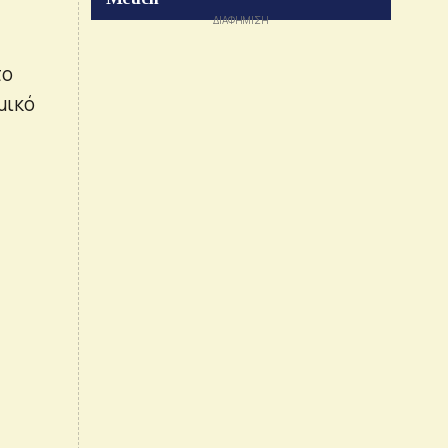
το
μικό