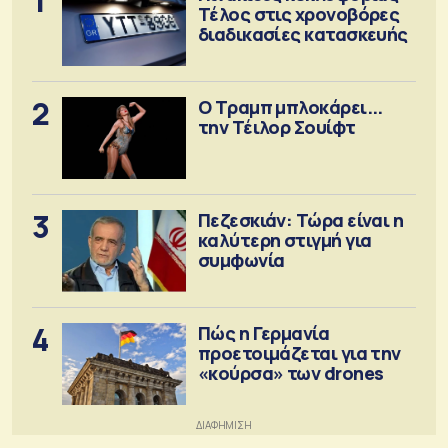
1
Τέλος στις χρονοβόρες
διαδικασίες κατασκευής
2
Ο Τραμπ μπλοκάρει...
την Τέιλορ Σουίφτ
3
Πεζεσκιάν: Τώρα είναι η
καλύτερη στιγμή για
συμφωνία
4
Πώς η Γερμανία
προετοιμάζεται για την
«κούρσα» των drones