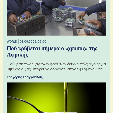
WORLD
09.08.2026, 08:00
Πού κρύβεται σήμερα ο «χρυσός» της
Αφρικής
Η αύξηση των εξαγωγών φρούτων δείχνει πώς η γεωργία
υψηλής αξίας μπορεί να οδηγήσει στην εκβιομηχάνιση
Γρηγόρης Τραγγανίδας