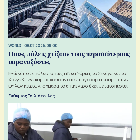
WORLD
09.08.2026, 08:00
Ποιες πόλεις χτίζουν τους περισσότερους
ουρανοξύστες
Ενώ κάποτε πόλεις όπως η Νέα Υόρκη, το Σικάγο και το
Χονγκ Κονγκ κυριαρχούσαν στην παγκόσμια κούρσα των
ψηλών κτιρίων, σήμερα το επίκεντρο έχει μετατοπιστεί
προς την Ασία
Ευθύμιος Τσιλιόπουλος