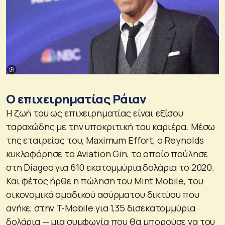
Ο επιχειρηματίας Ράιαν
Η ζωή του ως επιχειρηματίας είναι εξίσου
ταραχώδης με την υποκριτική του καριέρα. Μέσω
της εταιρείας του, Maximum Effort, ο Reynolds
κυκλοφόρησε το Aviation Gin, το οποίο πούλησε
στη Diageo για 610 εκατομμύρια δολάρια το 2020.
Και φέτος ήρθε η πώληση του Mint Mobile, του
οικονομικά ομαδικού ασύρματου δικτύου που
ανήκε, στην T-Mobile για 1,35 δισεκατομμύρια
δολάρια — μια συμφωνία που θα μπορούσε να του