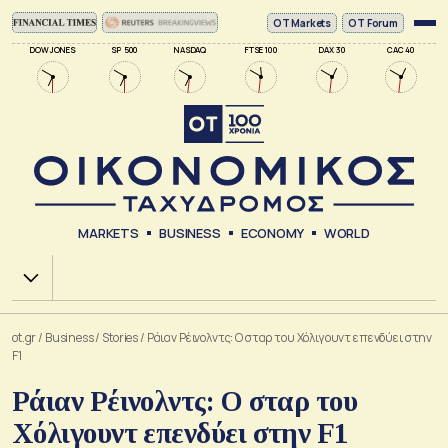
ΟΤ Markets
OT Forum
DOW JONES
SP 500
NASDAQ
FTSE 100
DAX 30
CAC 40
MARKETS
BUSINESS
ECONOMY
WORLD
Χ.Α.
ot.gr
/
Business
/
Stories
/
Ράιαν Ρέινολντς: Ο σταρ του Χόλιγουντ επενδύει στην
F1
Ράιαν Ρέινολντς: Ο σταρ του
Χόλιγουντ επενδύει στην F1