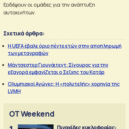
ξοδέψουν οι ομάδες για την ανάπτυξη
αυτοκινήτων.
Σχετικά άρθρα:
Η UEFA έβαλε όριο πέντε ετών στην αποπληρωμή
των μεταγραφών
Μάντσεστερ Γιουνάιτεντ: Σίγουρος για την
εξαγορά εμφανίζεται ο Σεΐχης του Κατάρ
Ολυμπιακοί Αγώνες: Η «πολυτελής» χορηγία της
LVMH
OT Weekend
Πινακίδες κυκλοφορίας: