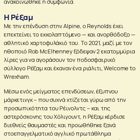
ανακοινώθηκε η συμφωνία.
Η Ρέξαμ
Με την επένδυση στην Alpine, ο Reynolds έχει
επεκτείνει το εκκολαπτόμενο — και ανορθόδοξο —
αθλητικό χαρτοφυλάκιό του. Το 2021, μαζί με τον
ηθοποιό Rob McElhenney ξόδεψαν 2 εκατομμύρια
λίρες για να αγοράσουν τον ποδοσφαιρικό
σύλλογο Ρέξαμ και έκαναν ένα ριάλιτι, Welcome to
Wrexham.
Μέσω ενός μείγματος επενδύσεων, έξυπνου
μάρκετινγκ – που συχνά χτίζεται γύρω από την
προσωπικότητα του Ρέινολντς – και της
αστερόσκονης του Χόλιγουντ, η Ρέξαμ κέρδισε
διεθνείς θαυμαστές και προωθήθηκε ξανά
στοεπαγγελματικό αγγλικό πρωτάθλημα