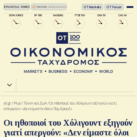
ΟΤ Markets
OT Forum
DOW JONES
SP 500
NASDAQ
FTSE 100
DAX 30
CAC 40
MARKETS
BUSINESS
ECONOMY
WORLD
Χ.Α.
ot.gr
/
Plus
/
Tέχνη και Ζωή
/
Οι ηθοποιοί του Χόλιγουντ εξηγούν γιατί
απεργούν: «Δεν είμαστε όλοι ο Τομ Κρουζ»
Οι ηθοποιοί του Χόλιγουντ εξηγούν
γιατί απεργούν: «Δεν είμαστε όλοι