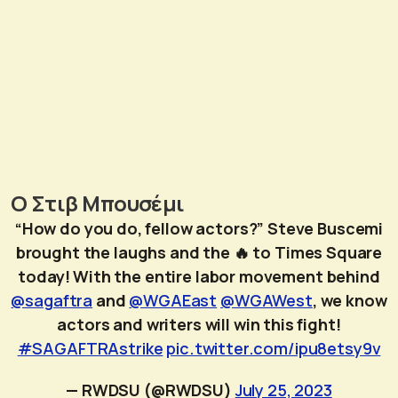
Ο Στιβ Μπουσέμι
“How do you do, fellow actors?” Steve Buscemi
brought the laughs and the 🔥 to Times Square
today! With the entire labor movement behind
@sagaftra
and
@WGAEast
@WGAWest
, we know
actors and writers will win this fight!
#SAGAFTRAstrike
pic.twitter.com/ipu8etsy9v
— RWDSU (@RWDSU)
July 25, 2023