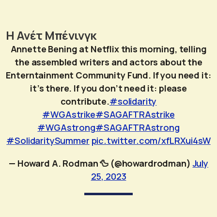
Η Ανέτ Μπένινγκ
Annette Bening at Netflix this morning, telling
the assembled writers and actors about the
Enterntainment Community Fund. If you need it:
it’s there. If you don’t need it: please
contribute.
#solidarity
#WGAstrike
#SAGAFTRAstrike
#WGAstrong
#SAGAFTRAstrong
#SolidaritySummer
pic.twitter.com/xfLRXui4sW
— Howard A. Rodman 🦆 (@howardrodman)
July
25, 2023