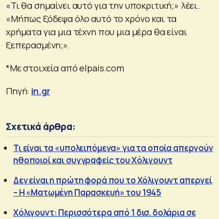
«Τι θα σημαίνει αυτό για την υποκριτική;» λέει.
«Μήπως ξόδεψα όλο αυτό το χρόνο και τα
χρήματα για μια τέχνη που μια μέρα θα είναι
ξεπερασμένη;».
*Με στοιχεία από elpais.com
Πηγή:
in.gr
Σχετικά άρθρα:
Τι είναι τα «υπολειπόμενα» για τα οποία απεργούν
ηθοποιοί και συγγραφείς του Χόλιγουντ
Δεν είναι η πρώτη φορά που το Χόλιγουντ απεργεί
– Η «Ματωμένη Παρασκευή» του 1945
Χόλιγουντ: Περισσότερα από 1 δισ. δολάρια σε