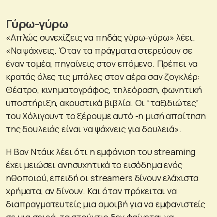
Γύρω-γύρω
«Απλώς συνεχίζεις να πηδάς γύρω-γύρω» λέει.
«Να ψάχνεις. Όταν τα πράγματα στερεύουν σε
έναν τομέα, πηγαίνεις στον επόμενο. Πρέπει να
κρατάς όλες τις μπάλες στον αέρα σαν ζογκλέρ:
Θέατρο, κινηματογράφος, τηλεόραση, φωνητική
υποστήριξη, ακουστικά βιβλία. Οι “ταξιδιώτες”
του Χόλιγουντ το ξέρουμε αυτό -η μισή απαίτηση
της δουλειάς είναι να ψάχνεις για δουλειά».
Η Βαν Ντάικ λέει ότι η εμφάνιση του streaming
έχει μειώσει ανησυχητικά το εισόδημα ενός
ηθοποιού, επειδή οι streamers δίνουν ελάχιστα
χρήματα, αν δίνουν. Και όταν πρόκειται να
διαπραγματευτείς μια αμοιβή για να εμφανιστείς
σε μια σειρά, τα στούντιο δεν φαίνεται να