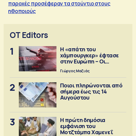
παροχές προσέφεραν τα στούντιο στους
ηθοποιούς
OT Editors
1
Η «απάτη του
χάμπουργκερ» έφτασε
στην Ευρώπη – Οι
προειδοποιήσεις
Γιώργος Μαζιάς
2
Ποιοι πληρώνονται από
σήμερα έως τις 14
Αυγούστου
3
Η πρώτη δημόσια
εμφάνιση του
Μοτζτάμπα Χαμενεΐ