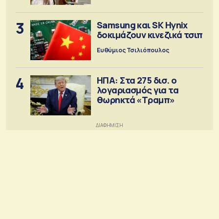
3
Samsung και SK Hynix
δοκιμάζουν κινεζικά τσιπ
Ευθύμιος Τσιλιόπουλος
4
ΗΠΑ: Στα 275 δισ. ο
λογαριασμός για τα
θωρηκτά «Τραμπ»