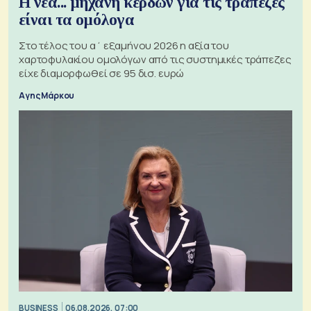
Η νέα... μηχανή κερδών για τις τράπεζες
είναι τα ομόλογα
Στο τέλος του α΄ εξαμήνου 2026 η αξία του
χαρτοφυλακίου ομολόγων από τις συστημικές τράπεζες
είχε διαμορφωθεί σε 95 δισ. ευρώ
Αγης Μάρκου
BUSINESS
06.08.2026, 07:00