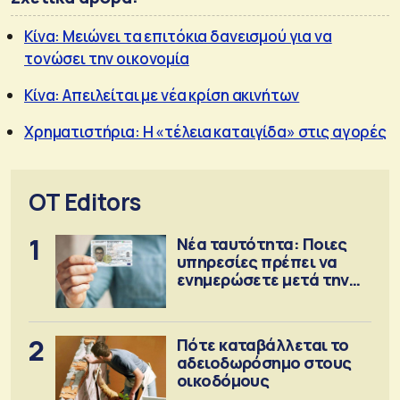
Κίνα: Μειώνει τα επιτόκια δανεισμού για να
τονώσει την οικονομία
Κίνα: Απειλείται με νέα κρίση ακινήτων
Χρηματιστήρια: Η «τέλεια καταιγίδα» στις αγορές
OT Editors
1
Νέα ταυτότητα: Ποιες
υπηρεσίες πρέπει να
ενημερώσετε μετά την
έκδοση
2
Πότε καταβάλλεται το
αδειοδωρόσημο στους
οικοδόμους