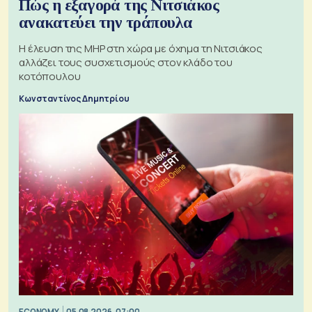
Πώς η εξαγορά της Νιτσιάκος
ανακατεύει την τράπουλα
H έλευση της MHP στη χώρα με όχημα τη Νιτσιάκος
αλλάζει τους συσχετισμούς στον κλάδο του
κοτόπουλου
Κωνσταντίνος Δημητρίου
ECONOMY
05.08.2026, 07:00