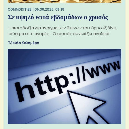
COMMODITIES
06.08.2026, 09:18
Σε υψηλό εφτά εβδομάδων ο χρυσός
Η αισιοδοξία για άνοιγμα των Στενών του Ορμούζ δίνει
καύσιμα στις αγορές - Ο χρυσός συνεχίζει ανοδικά
Τζούλη Καλημέρη