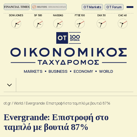
ΟΤ Markets
OT Forum
DOW JONES
SP 500
NASDAQ
FTSE 100
DAX 30
CAC 40
MARKETS
BUSINESS
ECONOMY
WORLD
Χ.Α.
ot.gr
/
World
/
Evergrande: Επιστροφή στο ταμπλό με βουτιά 87%
Evergrande: Επιστροφή στο
ταμπλό με βουτιά 87%