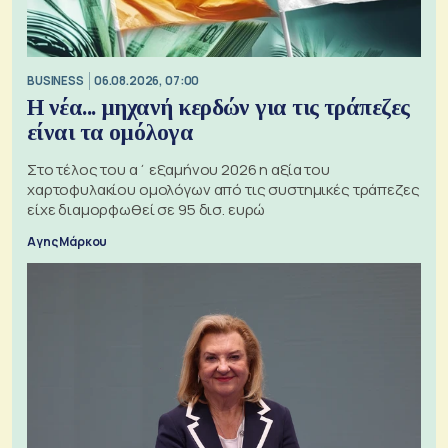
BUSINESS
06.08.2026, 07:00
Η νέα... μηχανή κερδών για τις τράπεζες
είναι τα ομόλογα
Στο τέλος του α΄ εξαμήνου 2026 η αξία του
χαρτοφυλακίου ομολόγων από τις συστημικές τράπεζες
είχε διαμορφωθεί σε 95 δισ. ευρώ
Αγης Μάρκου