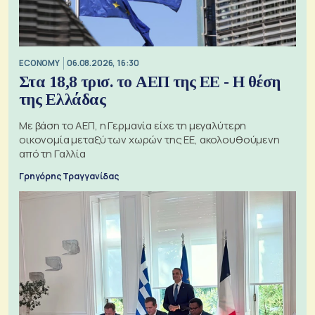
ECONOMY
06.08.2026, 16:30
Στα 18,8 τρισ. το ΑΕΠ της ΕΕ - Η θέση
της Ελλάδας
Με βάση το ΑΕΠ, η Γερμανία είχε τη μεγαλύτερη
οικονομία μεταξύ των χωρών της ΕΕ, ακολουθούμενη
από τη Γαλλία
Γρηγόρης Τραγγανίδας