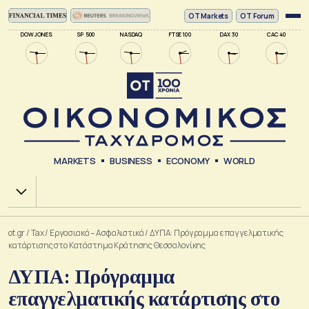
ΟΤ Markets
OT Forum
DOW JONES
SP 500
NASDAQ
FTSE 100
DAX 30
CAC 40
MARKETS
BUSINESS
ECONOMY
WORLD
Χ.Α.
ot.gr
/
Tax
/
Εργασιακά – Ασφαλιστικά
/
ΔΥΠΑ: Πρόγραμμα επαγγελματικής
κατάρτισης στο Κατάστημα Κράτησης Θεσσαλονίκης
ΔΥΠΑ: Πρόγραμμα
επαγγελματικής κατάρτισης στο