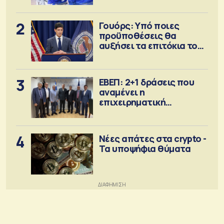
2
Γουόρς: Υπό ποιες
προϋποθέσεις θα
αυξήσει τα επιτόκια τον
Σεπτέμβριο
3
ΕΒΕΠ: 2+1 δράσεις που
αναμένει η
επιχειρηματική
κοινότητα
4
Νέες απάτες στα crypto -
Τα υποψήφια θύματα