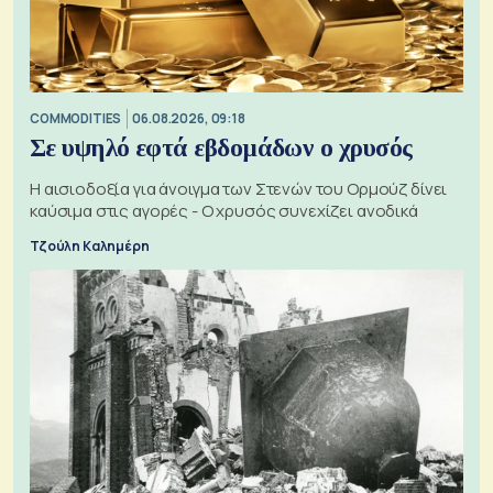
COMMODITIES
06.08.2026, 09:18
Σε υψηλό εφτά εβδομάδων ο χρυσός
Η αισιοδοξία για άνοιγμα των Στενών του Ορμούζ δίνει
καύσιμα στις αγορές - Ο χρυσός συνεχίζει ανοδικά
Τζούλη Καλημέρη