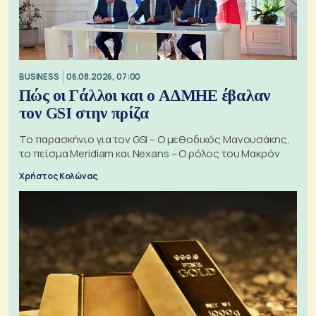
BUSINESS
06.08.2026, 07:00
Πώς οι Γάλλοι και ο ΑΔΜΗΕ έβαλαν
τον GSI στην πρίζα
Το παρασκήνιο για τον GSI – Ο μεθοδικός Μανουσάκης,
το πείσμα Meridiam και Nexans – Ο ρόλος του Μακρόν
Χρήστος Κολώνας