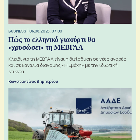
BUSINESS
06.08.2026, 07:00
Πώς το ελληνικό γιαούρτι θα
«χρυσώσει» τη ΜΕΒΓΑΛ
Κλειδί για τη ΜΕΒΓΑΛ είναι η διείσδυση σε νέες αγορές
και σε κανάλια διανομής - Η «μάχη» με την ιδιωτική
ετικέτα
Κωνσταντίνος Δημητρίου