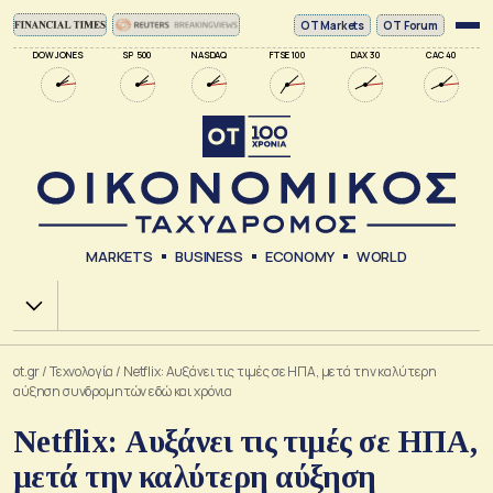
ΟΤ Markets
OT Forum
DOW JONES
SP 500
NASDAQ
FTSE 100
DAX 30
CAC 40
MARKETS
BUSINESS
ECONOMY
WORLD
Χ.Α.
ot.gr
/
Τεχνολογία
/
Netflix: Αυξάνει τις τιμές σε ΗΠΑ, μετά την καλύτερη
αύξηση συνδρομητών εδώ και χρόνια
Netflix: Αυξάνει τις τιμές σε ΗΠΑ,
μετά την καλύτερη αύξηση