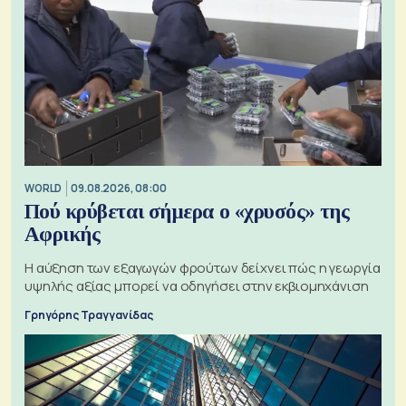
WORLD
09.08.2026, 08:00
Πού κρύβεται σήμερα ο «χρυσός» της
Αφρικής
Η αύξηση των εξαγωγών φρούτων δείχνει πώς η γεωργία
υψηλής αξίας μπορεί να οδηγήσει στην εκβιομηχάνιση
Γρηγόρης Τραγγανίδας