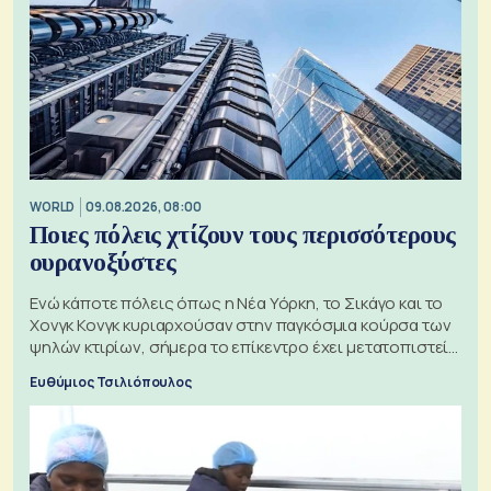
WORLD
09.08.2026, 08:00
Ποιες πόλεις χτίζουν τους περισσότερους
ουρανοξύστες
Ενώ κάποτε πόλεις όπως η Νέα Υόρκη, το Σικάγο και το
Χονγκ Κονγκ κυριαρχούσαν στην παγκόσμια κούρσα των
ψηλών κτιρίων, σήμερα το επίκεντρο έχει μετατοπιστεί
προς την Ασία
Ευθύμιος Τσιλιόπουλος