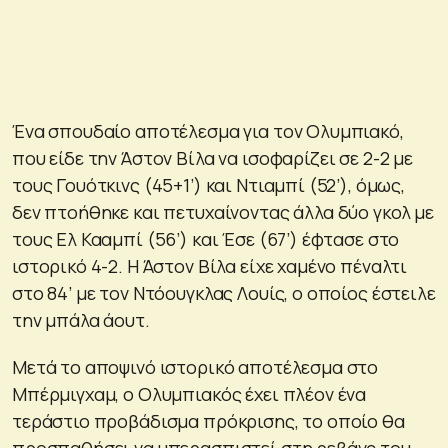
Ένα σπουδαίο αποτέλεσμα για τον Ολυμπιακό,
που είδε την Άστον Βίλα να ισοφαρίζει σε 2-2 με
τους Γουότκινς (45+1’) και Ντιαμπί (52’), όμως,
δεν πτοήθηκε και πετυχαίνοντας άλλα δύο γκολ με
τους Ελ Κααμπί (56’) και Έσε (67’) έφτασε στο
ιστορικό 4-2. Η Άστον Βίλα είχε χαμένο πέναλτι
στο 84’ με τον Ντόουγκλας Λουίς, ο οποίος έστειλε
την μπάλα άουτ.
Μετά το αποψινό ιστορικό αποτέλεσμα στο
Μπέρμιγχαμ, ο Ολυμπιακός έχει πλέον ένα
τεράστιο προβάδισμα πρόκρισης, το οποίο θα
προσπαθήσει να υπερασπιστεί στη ρεβάνς του