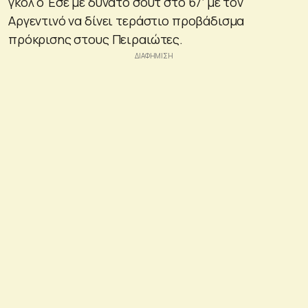
γκολ ο Έσε με δυνατό σουτ στο 67’ με τον
Αργεντινό να δίνει τεράστιο προβάδισμα
πρόκρισης στους Πειραιώτες.