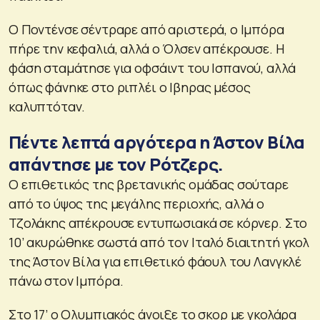
Ο Ποντένσε σέντραρε από αριστερά, ο Ιμπόρα
πήρε την κεφαλιά, αλλά ο Όλσεν απέκρουσε. Η
φάση σταμάτησε για οφσάιντ του Ισπανού, αλλά
όπως φάνηκε στο ριπλέι ο Ιβηρας μέσος
καλυπτόταν.
Πέντε λεπτά αργότερα η Άστον Βίλα
απάντησε με τον Ρότζερς.
Ο επιθετικός της βρετανικής ομάδας σούταρε
από το ύψος της μεγάλης περιοχής, αλλά ο
Τζολάκης απέκρουσε εντυπωσιακά σε κόρνερ. Στο
10’ ακυρώθηκε σωστά από τον Ιταλό διαιτητή γκολ
της Άστον Βίλα για επιθετικό φάουλ του Λανγκλέ
πάνω στον Ιμπόρα.
Στο 17’ ο Ολυμπιακός άνοιξε το σκορ με γκολάρα