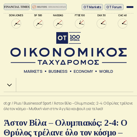
ΟΤ Markets
OT Forum
DOW JONES
SP 500
NASDAQ
FTSE 100
DAX 30
CAC 40
MARKETS
BUSINESS
ECONOMY
WORLD
Χ.Α.
ot.gr
/
Plus
/
Business of Sport
/
Άστον Βίλα – Ολυμπιακός: 2-4: Ο Θρύλος τρέλανε
όλο τον κόσμο – Μυθική νίκη στην Αγγλία και φουλ για τελικό!
Άστον Βίλα – Ολυμπιακός: 2-4: Ο
Θρύλος τρέλανε όλο τον κόσμο –