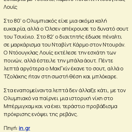
Λουίς
Στο 80’ ο Ολυμπιακός είχε μια ακόμα καλή
ευκαιρία, αλλά ο Όλσεν απέκρουσε το δυνατό σουτ
του Τσικίνιο. Στο 82’ ο διαιτητής έδωσε πέναλτι
σε μαρκάρισμα του Νταβίντ Κάρμο στον Ντουράν.
Ο Ντόουγκλας Λουίς εκτέλεσε την εσχάτη των
ποινών, αλλά έστειλε την μπάλα άουτ. Πέντε
λεπτά αργότερα ο ΜακΓκίν έκανε το σουτ, αλλά ο
Τζολάκης ήταν στη σωστή θέση και μπλόκαρε.
Στα εναπομείναντα λεπτά δεν άλλαξε κάτι, με τον
Ολυμπιακό να παίρνει μια ιστορική νίκη στο
Μπέρμιγχαμ και να έχει τεράστιο προβάδισμα
πρόκρισης ενόψει της ρεβάνς.
Πηγή:
in.gr