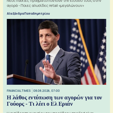
Νέοι παίκτες πραγματοποίησαν την είσοδό τους στην
αγορά - Ποιες αλυσίδες retail «μεγαλώνουν»
Αλεξάνδρα Παπαδημητρίου
FINANCIAL TIMES
08.08.2026, 07:00
Η λάθος εντύπωση των αγορών για τον
Γούορς - Τι λέει ο Ελ Εριάν