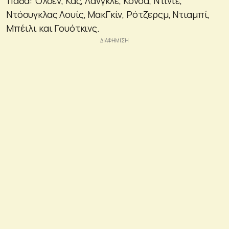
11άδα: Όλσεν, Κας, Λανγκλέ, Κονσά, Ντίνιε,
Ντόουγκλας Λουίς, ΜακΓκίν, Ρότζερςμ, Ντιαμπί,
Μπέιλι και Γουότκινς.