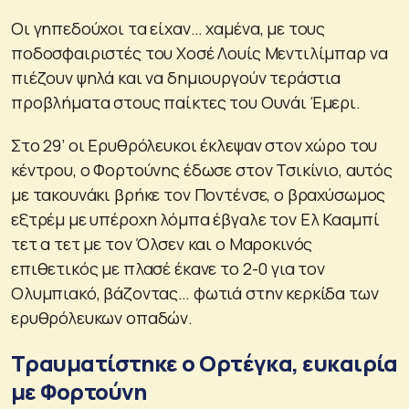
Οι γηπεδούχοι τα είχαν… χαμένα, με τους
ποδοσφαιριστές του Χοσέ Λουίς Μεντιλίμπαρ να
πιέζουν ψηλά και να δημιουργούν τεράστια
προβλήματα στους παίκτες του Ουνάι Έμερι.
Στο 29’ οι Ερυθρόλευκοι έκλεψαν στον χώρο του
κέντρου, ο Φορτούνης έδωσε στον Τσικίνιο, αυτός
με τακουνάκι βρήκε τον Ποντένσε, ο βραχύσωμος
εξτρέμ με υπέροχη λόμπα έβγαλε τον Ελ Κααμπί
τετ α τετ με τον Όλσεν και ο Μαροκινός
επιθετικός με πλασέ έκανε το 2-0 για τον
Ολυμπιακό, βάζοντας… φωτιά στην κερκίδα των
ερυθρόλευκων οπαδών.
Τραυματίστηκε ο Ορτέγκα, ευκαιρία
με Φορτούνη