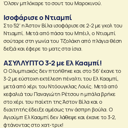
Όλσεν μπλόκαρε το σουτ του Μαροκινού.
Ισοφάρισε ο Ντιαμπί
Στο 52’ η Άστον Βίλα ισοφάρισε σε 2-2 με γκολ του
Ντιαμπί. Μετά από πάσα του Μπέιλ, ο Ντιαμπί
σούταρε στη γωνία του Τζολάκη από πλάγια θέση
δεξιά και έφερε το ματς στα ίσια.
ΑΣΥΛΛΥΠΤΟ 3-2 με Ελ Κααμπί!
Ο Ολυμπιακός δεν πτοήθηκε και στο 56’ έκανε το
3-2 με εύστοχη εκτέλεση πέναλτι του Ελ Κααμπί,
μετά από χέρι του Ντόουγκλας Λουίς. Μετά από
κεφαλιά του Παναγιώτη Ρέτσου η μπάλα βρήκε
στο χέρι του παίκτη της Άστον Βίλα και ο
διαιτητής έδειξε αμέσως την άσπρη βούλα. Ο
Αγιούμπ Ελ Κααμπί δεν λάθεψε και έκανε το 3-2,
φτάνοντας στο χατ-τρικ!