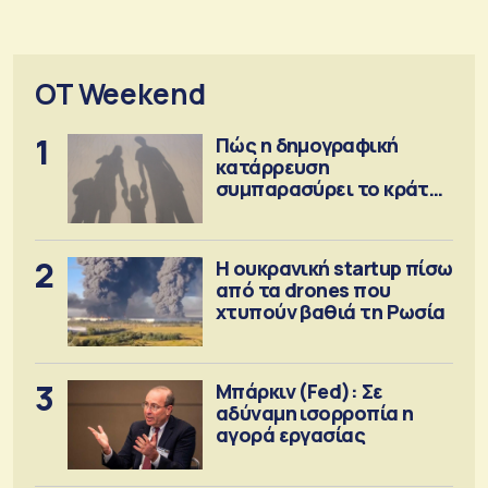
OT Weekend
1
Πώς η δημογραφική
κατάρρευση
συμπαρασύρει το κράτος
πρόνοιας
2
Η ουκρανική startup πίσω
από τα drones που
χτυπούν βαθιά τη Ρωσία
3
Μπάρκιν (Fed): Σε
αδύναμη ισορροπία η
αγορά εργασίας