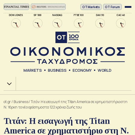
ΟΤ Markets
OT Forum
DOW JONES
SP 500
NASDAQ
FTSE 100
DAX 30
CAC 40
MARKETS
BUSINESS
ECONOMY
WORLD
Χ.Α.
ot.gr
/
Business
/
Τιτάν: Η εισαγωγή της Titan America σε χρηματιστήριο στη
Ν. Υόρκη το νέο ορόσημο στα 122 χρόνια ζωής του
Τιτάν: Η εισαγωγή της Titan
America σε χρηματιστήριο στη Ν.