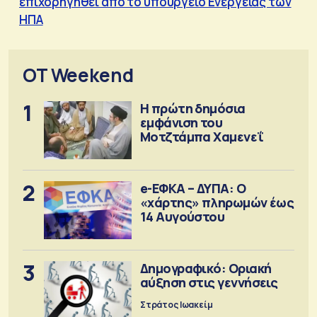
επιχορηγηθεί από το υπουργείο Ενέργειας των
ΗΠΑ
OT Weekend
1
Η πρώτη δημόσια
εμφάνιση του
Μοτζτάμπα Χαμενεΐ
2
e-ΕΦΚΑ – ΔΥΠΑ: Ο
«χάρτης» πληρωμών έως
14 Αυγούστου
3
Δημογραφικό: Οριακή
αύξηση στις γεννήσεις
Στράτος Ιωακείμ