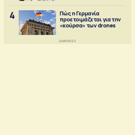
4
Πώς η Γερμανία
προετοιμάζεται για την
«κούρσα» των drones