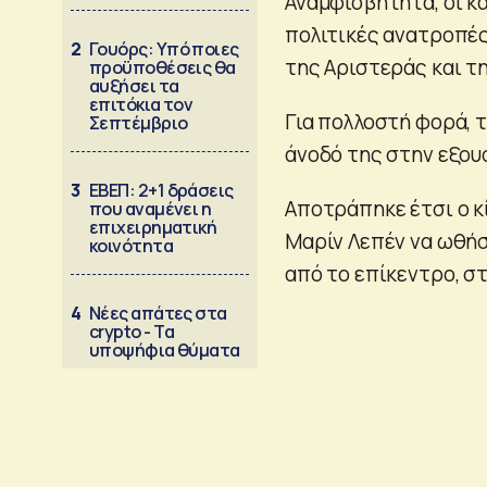
Αναμφισβήτητα, οι κ
πολιτικές ανατροπές
2
Γουόρς: Υπό ποιες
της Αριστεράς και τ
προϋποθέσεις θα
αυξήσει τα
επιτόκια τον
Για πολλοστή φορά, 
Σεπτέμβριο
άνοδό της στην εξου
3
ΕΒΕΠ: 2+1 δράσεις
Αποτράπηκε έτσι ο κ
που αναμένει η
επιχειρηματική
Μαρίν Λεπέν να ωθήσ
κοινότητα
από το επίκεντρο, σ
4
Νέες απάτες στα
crypto - Τα
υποψήφια θύματα