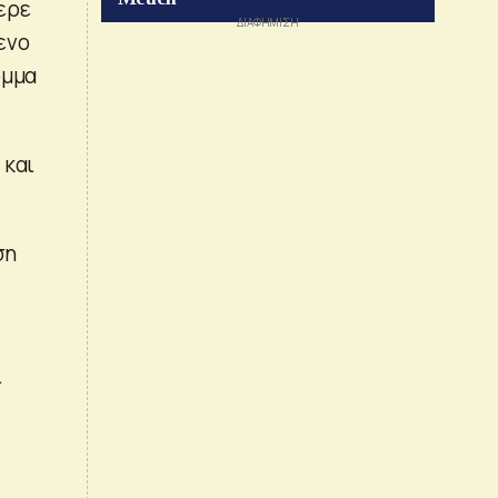
ερε
ενο
όμμα
 και
ση
ι