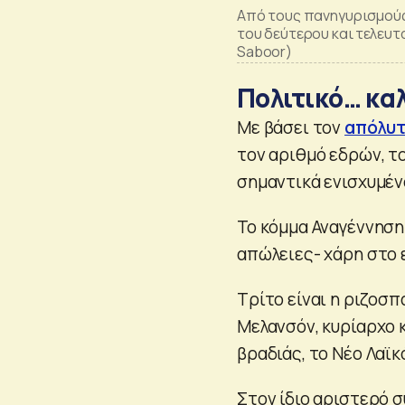
Από τους πανηγυρισμούς
του δεύτερου και τελευ
Saboor)
Πολιτικό… κα
Με βάσει τον
απόλυτ
τον αριθμό εδρών, το
σημαντικά ενισχυμέν
Το κόμμα Αναγέννηση 
απώλειες- χάρη στο 
Τρίτο είναι η ριζοσ
Μελανσόν, κυρίαρχο 
βραδιάς, το Νέο Λαϊ
Στον ίδιο αριστερό 