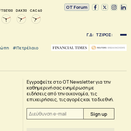
OT Forum
FTSE 100
DAX 30
CAC 40
Γ.Δ:
ΤΖΙΡΟΣ:
ρώπη
#Πετρέλαιο
Εγγραφείτε στο OT Newsletter για την
καθημερινή σας ενημέρωση με
ειδήσεις από την οικονομία, τις
επιχειρήσεις, τις αγορές και τα διεθνή.