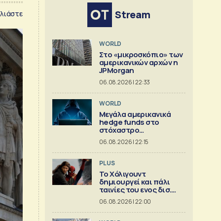
Stream
λιάστε
WORLD
Στο «μικροσκόπιο» των
αμερικανικών αρχών η
JPMorgan
06.08.2026 | 22:33
WORLD
Μεγάλα αμερικανικά
hedge funds στο
στόχαστρο
κυβερνοεπιθέσεων
06.08.2026 | 22:15
PLUS
Το Χόλιγουντ
δημιουργεί και πάλι
ταινίες του ενος δισ.
δολ.
06.08.2026 | 22:00