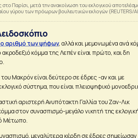
 στο Παρίσι, μετά την ανακοίνωση του εκλογικού αποτελέσ
ταίου γύρου των πρόωρων βουλευτικών εκλογών (REUTERS/A
λειδοσκόπιο
ο αριθμό των ψήφων
, αλλά και μεμονωμένα ανά κ
 ακροδεξιό κόμμα της Λεπέν είναι πρώτο, και δη
ο.
του Μακρόν είναι δεύτερο σε έδρες -αν και με
εκλογικό σύστημα, που είναι πλειοψηφικό μονοεδρι
παστική αριστερή Ανυπότακτη Γαλλία του Ζαν-Λικ
κόμμα στον συνασπισμό-μεγάλο νικητή της εκλογικ
κό Μέτωπο.
συνασπισμό, μεγαλύτερα κέρδη σε έδρες σημείωσαν 