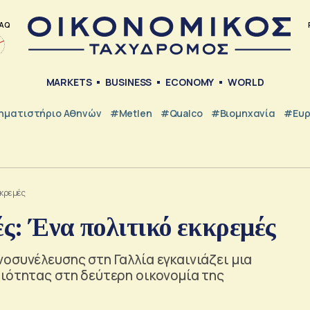
AQ
MARKETS
BUSINESS
ECONOMY
WORLD
ηματιστήριο Αθηνών
#metlen
#Qualco
#Βιομηχανία
#Ευ
κκρεμές
ές: Ένα πολιτικό εκκρεμές
οσυνέλευσης στη Γαλλία εγκαινιάζει μια
αιότητας στη δεύτερη οικονομία της