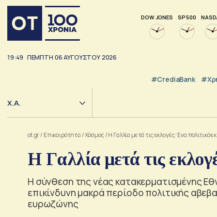
DOW JONES
SP 500
NASD
19:49
ΠΕΜΠΤΗ
06
ΑΥΓΟΥΣΤΟΥ
2026
#CrediaBank
#Χρ
Χ.Α.
ot.gr
/
Επικαιρότητα
/
Κόσμος
/
Η Γαλλία μετά τις εκλογές: Ένα πολιτικό ε
Η Γαλλία μετά τις εκλογ
Η σύνθεση της νέας κατακερματισμένης Εθν
επικίνδυνη μακρά περίοδο πολιτικής αβεβ
ευρωζώνης