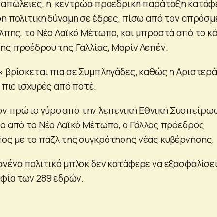
ς απώλειες, η κεντρώα προεδρική παράταξη κατάφ
ρη πολιτική δύναμη σε έδρες, πίσω από τον απρόσμ
άλπης, το Νέο Λαϊκό Μέτωπο, και μπροστά από το κ
ης προέδρου της Γαλλίας, Μαρίν Λεπέν.
» βρίσκεται πια σε Συμπληγάδες, καθώς η Αριστερά
α πιο ισχυρές από ποτέ.
ν πρώτο γύρο από την λεπενική Εθνική Συσπείρω
ρο από το Νέο Λαϊκό Μέτωπο, ο Γάλλος πρόεδρος
ος με το παζλ της συγκρότησης νέας κυβέρνησης.
ανένα πολιτικό μπλοκ δεν κατάφερε να εξασφαλίσε
φία των 289 εδρών.