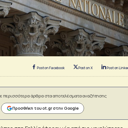
Post on Facebook
Post on X
Post on Linke
ε περισσότερα άρθρα στα αποτελέσματα αναζήτησης
Προσθήκη του ot.gr στην Google