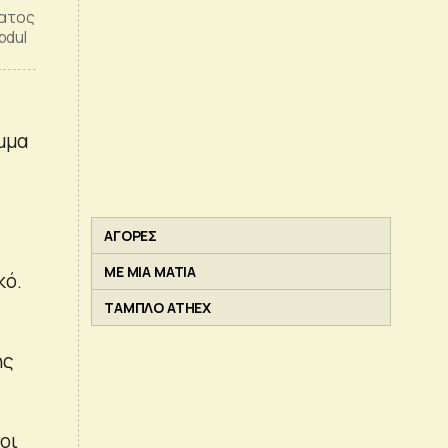
ματος
bdul
όμμα
ΑΓΟΡΕΣ
ΜΕ ΜΙΑ ΜΑΤΙΑ
κό.
ΤΑΜΠΛΟ ATHEX
ής
οι