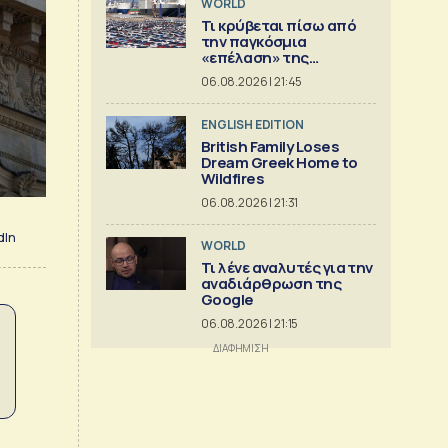
WORLD
Τι κρύβεται πίσω από
την παγκόσμια
«επέλαση» της
κινεζικής
06.08.2026 | 21:45
αυτοκινητοβιομηχανίας
ENGLISH EDITION
British Family Loses
Dream Greek Home to
Wildfires
06.08.2026 | 21:31
dIn
WORLD
Τι λένε αναλυτές για την
αναδιάρθρωση της
Google
06.08.2026 | 21:15