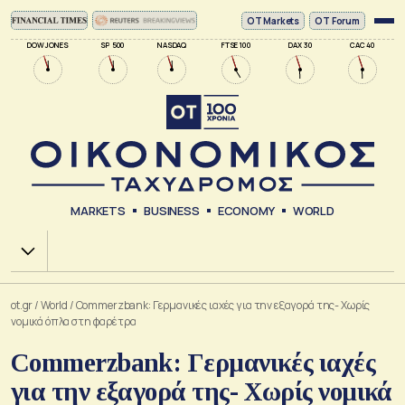
ΟΤ Markets
OT Forum
DOW JONES
SP 500
NASDAQ
FTSE 100
DAX 30
CAC 40
MARKETS
BUSINESS
ECONOMY
WORLD
Χ.Α.
ot.gr
/
World
/
Commerzbank: Γερμανικές ιαχές για την εξαγορά της- Χωρίς
νομικά όπλα στη φαρέτρα
Commerzbank: Γερμανικές ιαχές
για την εξαγορά της- Χωρίς νομικά