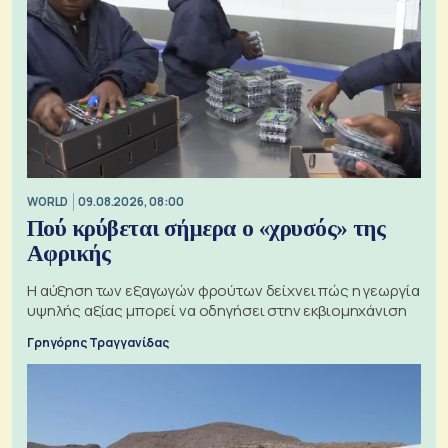
WORLD
09.08.2026, 08:00
Πού κρύβεται σήμερα ο «χρυσός» της
Αφρικής
Η αύξηση των εξαγωγών φρούτων δείχνει πώς η γεωργία
υψηλής αξίας μπορεί να οδηγήσει στην εκβιομηχάνιση
Γρηγόρης Τραγγανίδας