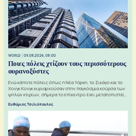
WORLD
09.08.2026, 08:00
Ποιες πόλεις χτίζουν τους περισσότερους
ουρανοξύστες
Ενώ κάποτε πόλεις όπως η Νέα Υόρκη, το Σικάγο και το
Χονγκ Κονγκ κυριαρχούσαν στην παγκόσμια κούρσα των
ψηλών κτιρίων, σήμερα το επίκεντρο έχει μετατοπιστεί
προς την Ασία
Ευθύμιος Τσιλιόπουλος