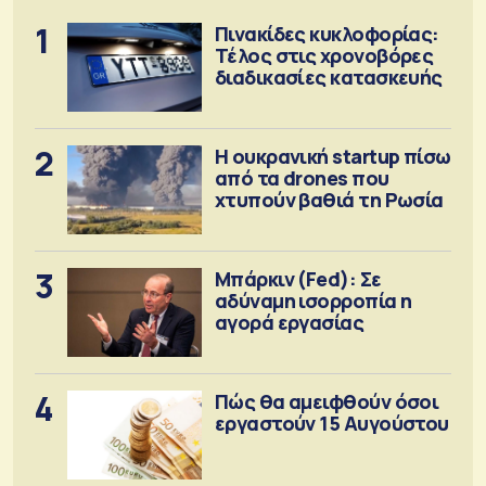
1
Πινακίδες κυκλοφορίας:
Τέλος στις χρονοβόρες
διαδικασίες κατασκευής
2
Η ουκρανική startup πίσω
από τα drones που
χτυπούν βαθιά τη Ρωσία
3
Μπάρκιν (Fed): Σε
αδύναμη ισορροπία η
αγορά εργασίας
4
Πώς θα αμειφθούν όσοι
εργαστούν 15 Αυγούστου