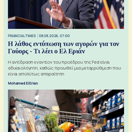
FINANCIAL TIMES
08.08.2026, 07:00
Η λάθος εντύπωση των αγορών για τον
Γούορς - Τι λέει ο Ελ Εριάν
Η αντίδραση εναντίον του προέδρου της Fed είναι
αδικαιολόγητη, καθώς προωθεί μια μεταρρύθμιση που
είναι απολύτως απαραίτητη
Mohamed El Erian