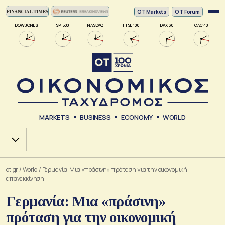
ΟΤ Markets
OT Forum
DOW JONES
SP 500
NASDAQ
FTSE 100
DAX 30
CAC 40
MARKETS
BUSINESS
ECONOMY
WORLD
Χ.Α.
ot.gr
/
World
/
Γερμανία: Μια «πράσινη» πρόταση για την οικονομική
επανεκκίνηση
Γερμανία: Μια «πράσινη»
πρόταση για την οικονομική