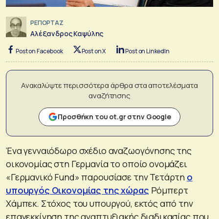
ΡΕΠΟΡΤΑΖ
Αλέξανδρος Καψύλης
Post on Facebook
Post on X
Post on LinkedIn
Ανακαλύψτε περισσότερα άρθρα στα αποτελέσματα
αναζήτησης
Προσθήκη του ot.gr στην Google
Ένα γενναιόδωρο σχέδιο αναζωογόνησης της
οικονομίας στη Γερμανία το οποίο ονομάζει
«Γερμανικό Fund» παρουσίασε την Τετάρτη
ο
υπουργός Οικονομίας της χώρας
Ρόμπερτ
Χάμπεκ. Στόχος του υπουργού, εκτός από την
επανεκκίνηση της αναπτυξιακής διαδικασίας που