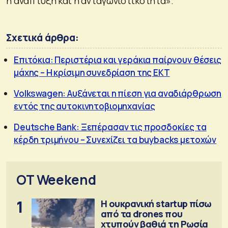
η ανάπτυξη και η ανταγωνιστικότητα».
Σχετικά άρθρα:
Επιτόκια: Περιστέρια και γεράκια παίρνουν θέσεις
μάχης – Η κρίσιμη συνεδρίαση της ΕΚΤ
Volkswagen: Αυξάνεται η πίεση για αναδιάρθρωση
εντός της αυτοκινητοβιομηχανίας
Deutsche Bank: Ξεπέρασαν τις προσδοκίες τα
κέρδη τριμήνου – Συνεχίζει τα buybacks μετοχών
OT Weekend
1
Η ουκρανική startup πίσω
από τα drones που
χτυπούν βαθιά τη Ρωσία