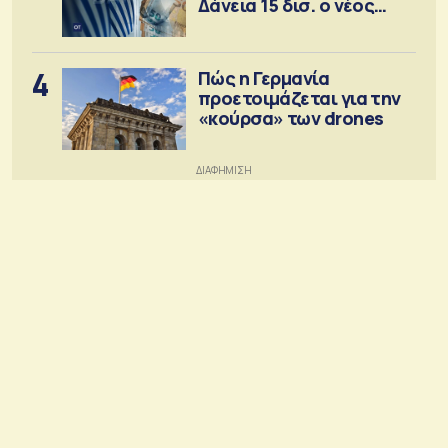
Δάνεια 15 δισ. ο νέος
στόχος
4
Πώς η Γερμανία
προετοιμάζεται για την
«κούρσα» των drones