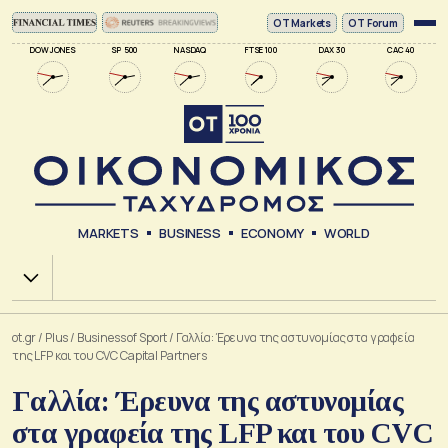
ΟΤ Markets
OT Forum
DOW JONES
SP 500
NASDAQ
FTSE 100
DAX 30
CAC 40
MARKETS
BUSINESS
ECONOMY
WORLD
Χ.Α.
ot.gr
/
Plus
/
Business of Sport
/
Γαλλία: Έρευνα της αστυνομίας στα γραφεία
της LFP και του CVC Capital Partners
Γαλλία: Έρευνα της αστυνομίας
στα γραφεία της LFP και του CVC