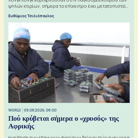
ψηλών κτιρίων, σήμερα το επίκεντρο έχει μετατοπιστεί
προς την Ασία
Ευθύμιος Τσιλιόπουλος
WORLD
09.08.2026, 08:00
Πού κρύβεται σήμερα ο «χρυσός» της
Αφρικής
Η αύξηση των εξαγωγών φρούτων δείχνει πώς η γεωργία