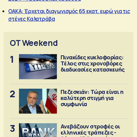
OAKA: Έρχεται διαγωνισμός 65 εκατ. ευρώ για τις
στέγες Καλατράβα
OT Weekend
1
Πινακίδες κυκλοφορίας:
Τέλος στις χρονοβόρες
διαδικασίες κατασκευής
2
Πεζεσκιάν: Τώρα είναι η
καλύτερη στιγμή για
συμφωνία
3
Ανεβάζουν στροφές οι
ελληνικές τράπεζες -