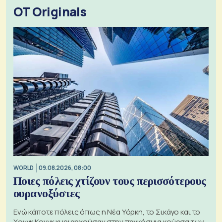
OT Originals
WORLD
09.08.2026, 08:00
Ποιες πόλεις χτίζουν τους περισσότερους
ουρανοξύστες
Ενώ κάποτε πόλεις όπως η Νέα Υόρκη, το Σικάγο και το
Χονγκ Κονγκ κυριαρχούσαν στην παγκόσμια κούρσα των