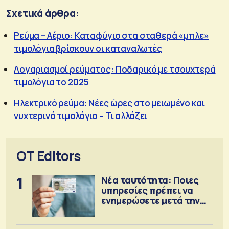
Σχετικά άρθρα:
Ρεύμα – Αέριο: Καταφύγιο στα σταθερά «μπλε»
τιμολόγια βρίσκουν οι καταναλωτές
Λογαριασμοί ρεύματος: Ποδαρικό με τσουχτερά
τιμολόγια το 2025
Ηλεκτρικό ρεύμα: Νέες ώρες στο μειωμένο και
νυχτερινό τιμολόγιο – Τι αλλάζει
OT Editors
1
Νέα ταυτότητα: Ποιες
υπηρεσίες πρέπει να
ενημερώσετε μετά την
έκδοση