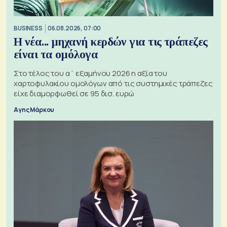
BUSINESS
06.08.2026, 07:00
Η νέα... μηχανή κερδών για τις τράπεζες
είναι τα ομόλογα
Στο τέλος του α΄ εξαμήνου 2026 η αξία του
χαρτοφυλακίου ομολόγων από τις συστημικές τράπεζες
είχε διαμορφωθεί σε 95 δισ. ευρώ
Αγης Μάρκου