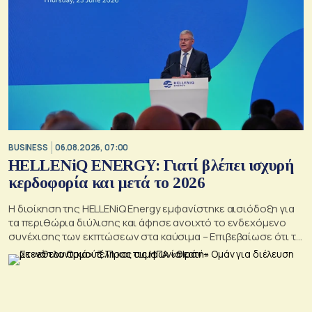
BUSINESS
06.08.2026, 07:00
HELLENiQ ENERGY: Γιατί βλέπει ισχυρή
κερδοφορία και μετά το 2026
Η διοίκηση της HELLENiQ Energy εμφανίστηκε αισιόδοξη για
τα περιθώρια διύλισης και άφησε ανοιχτό το ενδεχόμενο
συνέχισης των εκπτώσεων στα καύσιμα – Επιβεβαίωσε ότι το
γεωτρύπανο θα μπει το 2027 στο Βόρειο Ιόνιο