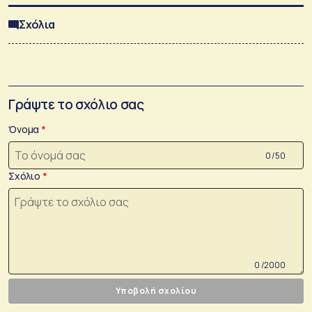
Σχόλια
Γράψτε το σχόλιο σας
Όνομα
0 /50
Σχόλιο
0 /2000
Υποβολή σχολίου