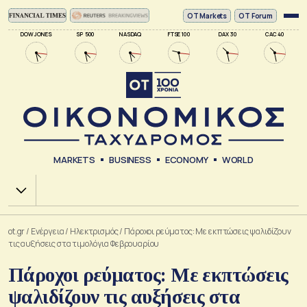
ΟΤ Markets
OT Forum
DOW JONES
SP 500
NASDAQ
FTSE 100
DAX 30
CAC 40
MARKETS
BUSINESS
ECONOMY
WORLD
Χ.Α.
ot.gr
/
Ενέργεια
/
Ηλεκτρισμός
/
Πάροχοι ρεύματος: Με εκπτώσεις ψαλιδίζουν
τις αυξήσεις στα τιμολόγια Φεβρουαρίου
Πάροχοι ρεύματος: Με εκπτώσεις
ψαλιδίζουν τις αυξήσεις στα