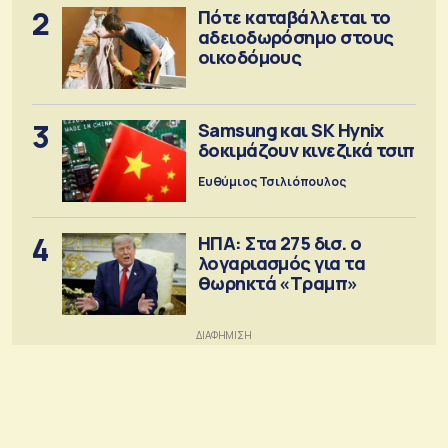
2
Πότε καταβάλλεται το
αδειοδωρόσημο στους
οικοδόμους
3
Samsung και SK Hynix
δοκιμάζουν κινεζικά τσιπ
Ευθύμιος Τσιλιόπουλος
4
ΗΠΑ: Στα 275 δισ. ο
λογαριασμός για τα
θωρηκτά «Τραμπ»