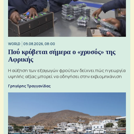
WORLD
09.08.2026, 08:00
Πού κρύβεται σήμερα ο «χρυσός» της
Αφρικής
Η αύξηση των εξαγωγών φρούτων δείχνει πώς η γεωργία
υψηλής αξίας μπορεί να οδηγήσει στην εκβιομηχάνιση
Γρηγόρης Τραγγανίδας