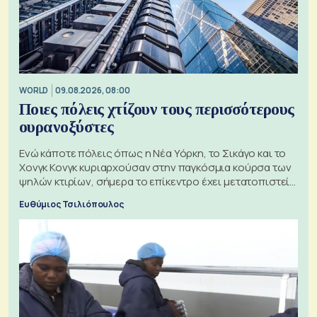
WORLD
09.08.2026, 08:00
Ποιες πόλεις χτίζουν τους περισσότερους
ουρανοξύστες
Ενώ κάποτε πόλεις όπως η Νέα Υόρκη, το Σικάγο και το
Χονγκ Κονγκ κυριαρχούσαν στην παγκόσμια κούρσα των
ψηλών κτιρίων, σήμερα το επίκεντρο έχει μετατοπιστεί
προς την Ασία
Ευθύμιος Τσιλιόπουλος