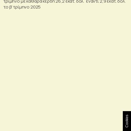
τρίμηνο με καθαρά κέρδη 26,2 εκατ. δολ. έναντι 2,9 εκατ. δολ.
το β' τρίμηνο 2025
Cookies