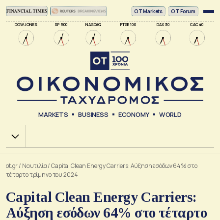
ΟΤ Markets
OT Forum
DOW JONES
SP 500
NASDAQ
FTSE 100
DAX 30
CAC 40
MARKETS
BUSINESS
ECONOMY
WORLD
Χ.Α.
ot.gr
/
Ναυτιλία
/
Capital Clean Energy Carriers: Αύξηση εσόδων 64% στο
τέταρτο τρίμηνο του 2024
Capital Clean Energy Carriers:
Αύξηση εσόδων 64% στο τέταρτο