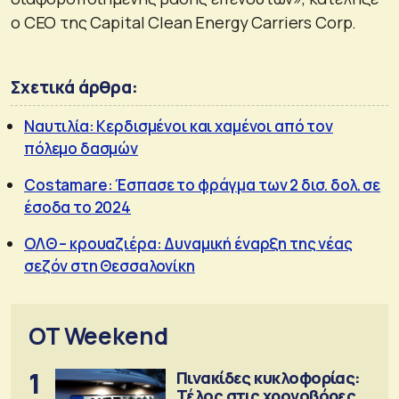
ο CEO της Capital Clean Energy Carriers Corp.
Σχετικά άρθρα:
Ναυτιλία: Κερδισμένοι και χαμένοι από τον
πόλεμο δασμών
Costamare: Έσπασε το φράγμα των 2 δισ. δολ. σε
έσοδα το 2024
ΟΛΘ – κρουαζιέρα: Δυναμική έναρξη της νέας
σεζόν στη Θεσσαλονίκη
OT Weekend
1
Πινακίδες κυκλοφορίας:
Τέλος στις χρονοβόρες