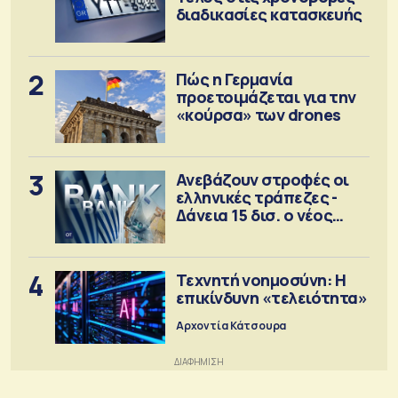
διαδικασίες κατασκευής
2
Πώς η Γερμανία
προετοιμάζεται για την
«κούρσα» των drones
3
Ανεβάζουν στροφές οι
ελληνικές τράπεζες -
Δάνεια 15 δισ. ο νέος
στόχος
4
Τεχνητή νοημοσύνη: Η
επικίνδυνη «τελειότητα»
Αρχοντία Κάτσουρα