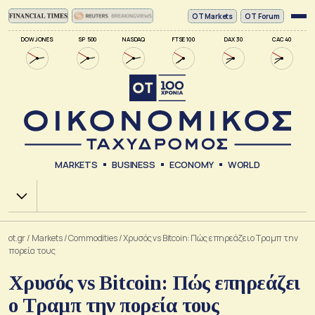
ΟΤ Markets
OT Forum
DOW JONES
SP 500
NASDAQ
FTSE 100
DAX 30
CAC 40
MARKETS
BUSINESS
ECONOMY
WORLD
Χ.Α.
ot.gr
/
Markets
/
Commodities
/
Χρυσός vs Bitcoin: Πώς επηρεάζει ο Τραμπ την
πορεία τους
Χρυσός vs Bitcoin: Πώς επηρεάζει
ο Τραμπ την πορεία τους