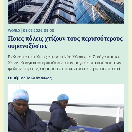
WORLD
09.08.2026, 08:00
Ποιες πόλεις χτίζουν τους περισσότερους
ουρανοξύστες
Ενώ κάποτε πόλεις όπως η Νέα Υόρκη, το Σικάγο και το
Χονγκ Κονγκ κυριαρχούσαν στην παγκόσμια κούρσα των
ψηλών κτιρίων, σήμερα το επίκεντρο έχει μετατοπιστεί
προς την Ασία
Ευθύμιος Τσιλιόπουλος