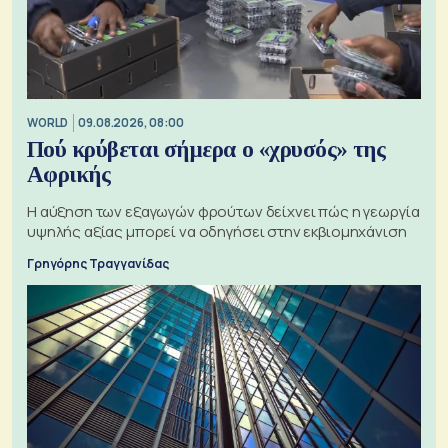
WORLD
09.08.2026, 08:00
Πού κρύβεται σήμερα ο «χρυσός» της
Αφρικής
Η αύξηση των εξαγωγών φρούτων δείχνει πώς η γεωργία
υψηλής αξίας μπορεί να οδηγήσει στην εκβιομηχάνιση
Γρηγόρης Τραγγανίδας