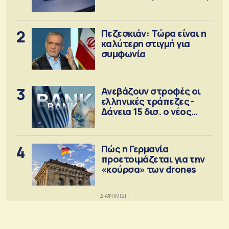
2
Πεζεσκιάν: Τώρα είναι η
καλύτερη στιγμή για
συμφωνία
3
Ανεβάζουν στροφές οι
ελληνικές τράπεζες -
Δάνεια 15 δισ. ο νέος
στόχος
4
Πώς η Γερμανία
προετοιμάζεται για την
«κούρσα» των drones