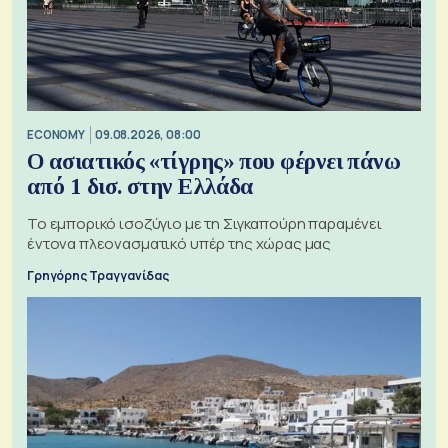
ECONOMY
09.08.2026, 08:00
Ο ασιατικός «τίγρης» που φέρνει πάνω
από 1 δισ. στην Ελλάδα
Το εμπορικό ισοζύγιο με τη Σιγκαπούρη παραμένει
έντονα πλεονασματικό υπέρ της χώρας μας
Γρηγόρης Τραγγανίδας