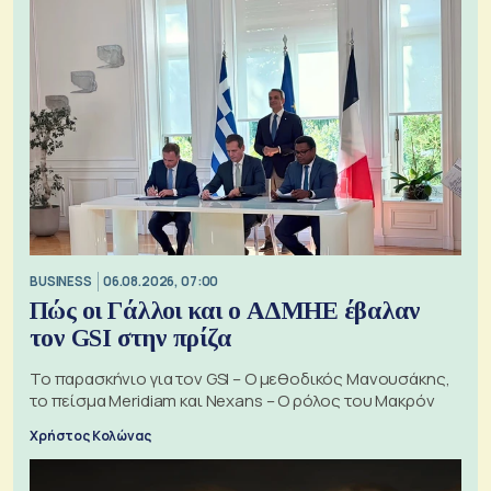
BUSINESS
06.08.2026, 07:00
Πώς οι Γάλλοι και ο ΑΔΜΗΕ έβαλαν
τον GSI στην πρίζα
Το παρασκήνιο για τον GSI – Ο μεθοδικός Μανουσάκης,
το πείσμα Meridiam και Nexans – Ο ρόλος του Μακρόν
Χρήστος Κολώνας