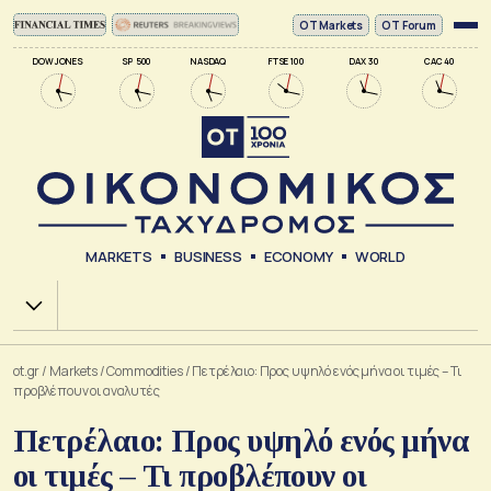
ΟΤ Markets
OT Forum
DOW JONES
SP 500
NASDAQ
FTSE 100
DAX 30
CAC 40
MARKETS
BUSINESS
ECONOMY
WORLD
Χ.Α.
ot.gr
/
Markets
/
Commodities
/
Πετρέλαιο: Προς υψηλό ενός μήνα οι τιμές – Τι
προβλέπουν οι αναλυτές
Πετρέλαιο: Προς υψηλό ενός μήνα
οι τιμές – Τι προβλέπουν οι