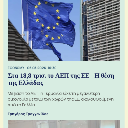
ECONOMY
06.08.2026, 16:30
Στα 18,8 τρισ. το ΑΕΠ της ΕΕ - Η θέση
της Ελλάδας
Με βάση το ΑΕΠ, η Γερμανία είχε τη μεγαλύτερη
οικονομία μεταξύ των χωρών της ΕΕ, ακολουθούμενη
από τη Γαλλία
Γρηγόρης Τραγγανίδας