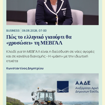
BUSINESS
06.08.2026, 07:00
Πώς το ελληνικό γιαούρτι θα
«χρυσώσει» τη ΜΕΒΓΑΛ
Κλειδί για τη ΜΕΒΓΑΛ είναι η διείσδυση σε νέες αγορές
και σε κανάλια διανομής - Η «μάχη» με την ιδιωτική
ετικέτα
Κωνσταντίνος Δημητρίου