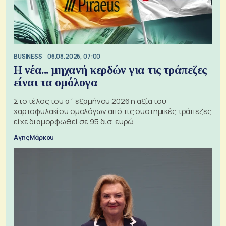
BUSINESS
06.08.2026, 07:00
Η νέα... μηχανή κερδών για τις τράπεζες
είναι τα ομόλογα
Στο τέλος του α΄ εξαμήνου 2026 η αξία του
χαρτοφυλακίου ομολόγων από τις συστημικές τράπεζες
είχε διαμορφωθεί σε 95 δισ. ευρώ
Αγης Μάρκου