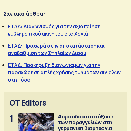
Σχετικά άρθρα:
ΕΤΑΔ: Διαγωνισμός για την αξιοποίηση
εμβληματικού ακινήτου στα Χανιά
ΕΤΑΔ: Προχωρά στην αποκατάσταση και
αναβάθμιση των Σπηλαίων Διρού
ΕΤΑΔ: Προκήρυξη διαγωνισμών για την
παραχώρηση απλής χρήσης τμημάτων αιγιαλών
στη Ρόδο
OT Editors
1
Απροσδόκητη αύξηση
των παραγγελιών στη
γερμανική βιομηχανία