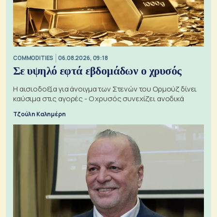
COMMODITIES
06.08.2026, 09:18
Σε υψηλό εφτά εβδομάδων ο χρυσός
Η αισιοδοξία για άνοιγμα των Στενών του Ορμούζ δίνει
καύσιμα στις αγορές - Ο χρυσός συνεχίζει ανοδικά
Τζούλη Καλημέρη