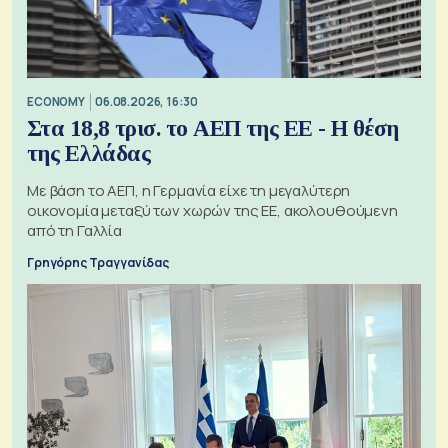
ECONOMY
06.08.2026, 16:30
Στα 18,8 τρισ. το ΑΕΠ της ΕΕ - Η θέση
της Ελλάδας
Με βάση το ΑΕΠ, η Γερμανία είχε τη μεγαλύτερη
οικονομία μεταξύ των χωρών της ΕΕ, ακολουθούμενη
από τη Γαλλία
Γρηγόρης Τραγγανίδας