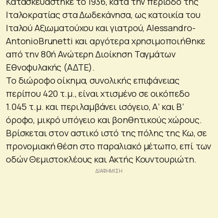
Κατασκευάστηκε το 1936, κατά την περίοδο της
Ιταλοκρατίας στα Δωδεκάνησα, ως κατοικία του
Ιταλού Αξιωματούχου και γιατρού, Αlessandro-
AntonioΒrunetti και αργότερα χρησιμοποιήθηκε
από την 80ή Ανώτερη Διοίκηση Ταγμάτων
Εθνοφυλακής (ΑΔΤΕ).
Το διώροφο οίκημα, συνολικής επιφάνειας
περίπου 420 τ.μ., είναι χτισμένο σε οικόπεδο
1.045 τ.μ. και περιλαμβάνει ισόγειο, Α’ και Β’
όροφο, μικρό υπόγειο και βοηθητικούς χώρους.
Βρίσκεται στον αστικό ιστό της πόλης της Κω, σε
προνομιακή θέση στο παραλιακό μέτωπο, επί των
οδών Θεμιστοκλέους και Ακτής Κουντουριώτη.