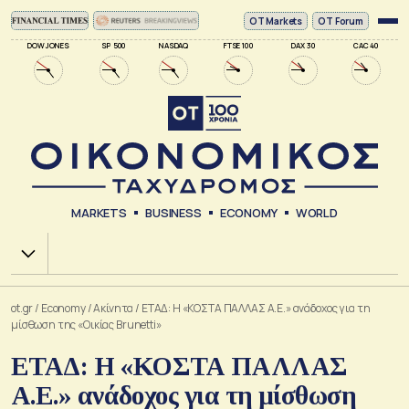
ΟΤ Markets
OT Forum
DOW JONES
SP 500
NASDAQ
FTSE 100
DAX 30
CAC 40
MARKETS
BUSINESS
ECONOMY
WORLD
Χ.Α.
ot.gr
/
Economy
/
Ακίνητα
/
ΕΤΑΔ: Η «ΚΟΣΤΑ ΠΑΛΛΑΣ Α.Ε.» ανάδοχος για τη
μίσθωση της «Οικίας Brunetti»
ΕΤΑΔ: Η «ΚΟΣΤΑ ΠΑΛΛΑΣ
Α.Ε.» ανάδοχος για τη μίσθωση