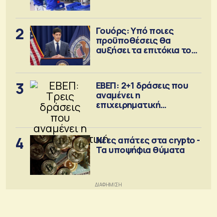
2
Γουόρς: Υπό ποιες
προϋποθέσεις θα
αυξήσει τα επιτόκια τον
Σεπτέμβριο
3
ΕΒΕΠ: 2+1 δράσεις που
αναμένει η
επιχειρηματική
κοινότητα
4
Νέες απάτες στα crypto -
Τα υποψήφια θύματα