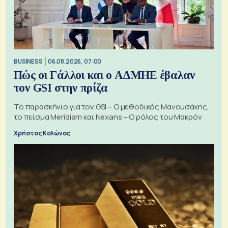
BUSINESS
06.08.2026, 07:00
Πώς οι Γάλλοι και ο ΑΔΜΗΕ έβαλαν
τον GSI στην πρίζα
Το παρασκήνιο για τον GSI – Ο μεθοδικός Μανουσάκης,
το πείσμα Meridiam και Nexans – Ο ρόλος του Μακρόν
Χρήστος Κολώνας