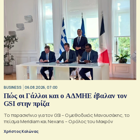
BUSINESS
06.08.2026, 07:00
Πώς οι Γάλλοι και ο ΑΔΜΗΕ έβαλαν τον
GSI στην πρίζα
Το παρασκήνιο για τον GSI – Ο μεθοδικός Μανουσάκης, το
πείσμα Meridiam και Nexans – Ο ρόλος του Μακρόν
Χρήστος Κολώνας