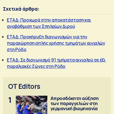
Σχετικά άρθρα:
ΕΤΑΔ: Προχωρά στην αποκατάσταση και
αναβάθμιση των Σπηλαίων Διρού
ΕΤΑΔ: Προκήρυξη διαγωνισμών για την
παραχώρηση απλής χρήσης τμημάτων αιγιαλών
στη Ρόδο
ΕΤΑΔ: Σε διαγωνισμό 91 τμήματα αιγιαλού σε έξι
παραλιακές ζώνες στη Ρόδο
OT Editors
1
Απροσδόκητη αύξηση
των παραγγελιών στη
γερμανική βιομηχανία