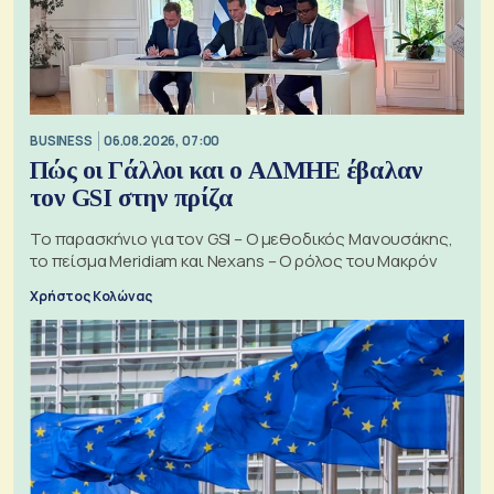
BUSINESS
06.08.2026, 07:00
Πώς οι Γάλλοι και ο ΑΔΜΗΕ έβαλαν
τον GSI στην πρίζα
Το παρασκήνιο για τον GSI – Ο μεθοδικός Μανουσάκης,
το πείσμα Meridiam και Nexans – Ο ρόλος του Μακρόν
Χρήστος Κολώνας