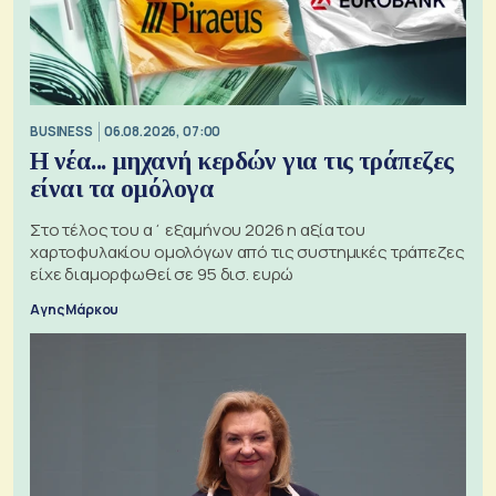
BUSINESS
06.08.2026, 07:00
Η νέα... μηχανή κερδών για τις τράπεζες
είναι τα ομόλογα
Στο τέλος του α΄ εξαμήνου 2026 η αξία του
χαρτοφυλακίου ομολόγων από τις συστημικές τράπεζες
είχε διαμορφωθεί σε 95 δισ. ευρώ
Αγης Μάρκου