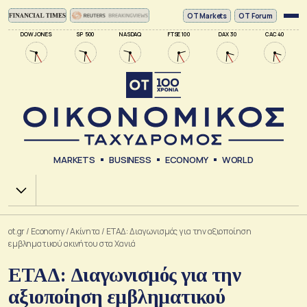
ΟΤ Markets
OT Forum
DOW JONES
SP 500
NASDAQ
FTSE 100
DAX 30
CAC 40
MARKETS
BUSINESS
ECONOMY
WORLD
Χ.Α.
ot.gr
/
Economy
/
Ακίνητα
/
ΕΤΑΔ: Διαγωνισμός για την αξιοποίηση
εμβληματικού ακινήτου στα Χανιά
ΕΤΑΔ: Διαγωνισμός για την
αξιοποίηση εμβληματικού