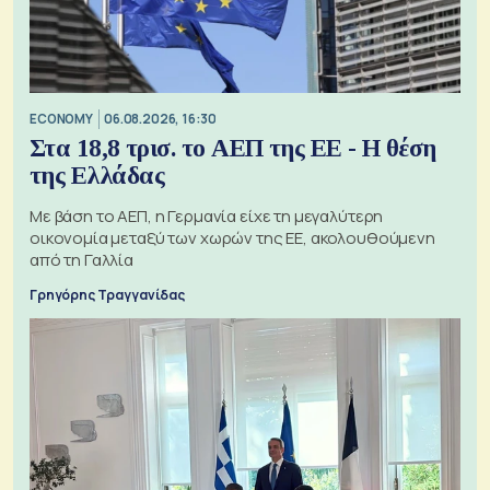
ECONOMY
06.08.2026, 16:30
Στα 18,8 τρισ. το ΑΕΠ της ΕΕ - Η θέση
της Ελλάδας
Με βάση το ΑΕΠ, η Γερμανία είχε τη μεγαλύτερη
οικονομία μεταξύ των χωρών της ΕΕ, ακολουθούμενη
από τη Γαλλία
Γρηγόρης Τραγγανίδας