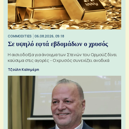
COMMODITIES
06.08.2026, 09:18
Σε υψηλό εφτά εβδομάδων ο χρυσός
Η αισιοδοξία για άνοιγμα των Στενών του Ορμούζ δίνει
καύσιμα στις αγορές - Ο χρυσός συνεχίζει ανοδικά
Τζούλη Καλημέρη