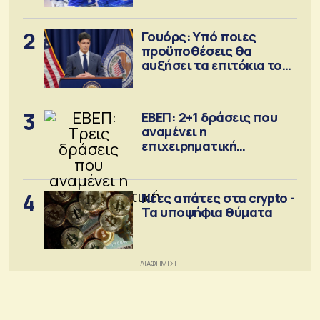
2
Γουόρς: Υπό ποιες
προϋποθέσεις θα
αυξήσει τα επιτόκια τον
Σεπτέμβριο
3
ΕΒΕΠ: 2+1 δράσεις που
αναμένει η
επιχειρηματική
κοινότητα
4
Νέες απάτες στα crypto -
Τα υποψήφια θύματα