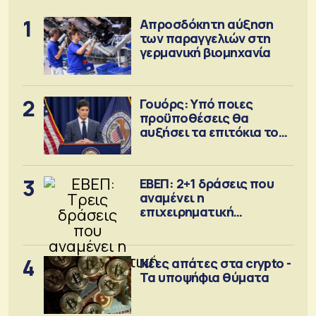
1
Απροσδόκητη αύξηση
των παραγγελιών στη
γερμανική βιομηχανία
2
Γουόρς: Υπό ποιες
προϋποθέσεις θα
αυξήσει τα επιτόκια τον
Σεπτέμβριο
3
ΕΒΕΠ: 2+1 δράσεις που
αναμένει η
επιχειρηματική
κοινότητα
4
Νέες απάτες στα crypto -
Τα υποψήφια θύματα