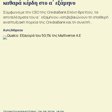
καθαρά κέρδη στο α΄ εξάμηνο
Σύμφωνα με την CEO της CrediaBank Ελένη Βρεττού, τα
αποτελέσματα του α΄ εξαμήνου «επιβεβαιώνουν τη σταθερή
αναπτυξιακή πορεία της CrediaBank και τη συνεπή
υλοποίηση της στρατηγικής μας»
Αγης Μάρκου
TΕΧΝΗΤΗ ΝΟΗΜΟΣΥΝΗ
06.08.2026, 18:06