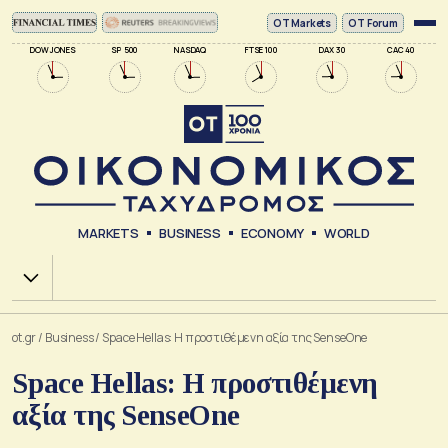
ΟΤ Markets
OT Forum
DOW JONES
SP 500
NASDAQ
FTSE 100
DAX 30
CAC 40
MARKETS
BUSINESS
ECONOMY
WORLD
Χ.Α.
ot.gr
/
Business
/
Space Hellas: Η προστιθέμενη αξία της SenseOne
Space Hellas: Η προστιθέμενη
αξία της SenseOne