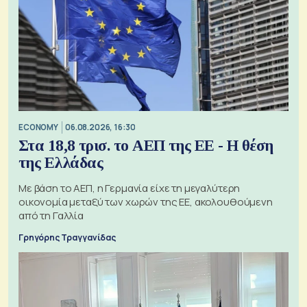
ECONOMY
06.08.2026, 16:30
Στα 18,8 τρισ. το ΑΕΠ της ΕΕ - Η θέση
της Ελλάδας
Με βάση το ΑΕΠ, η Γερμανία είχε τη μεγαλύτερη
οικονομία μεταξύ των χωρών της ΕΕ, ακολουθούμενη
από τη Γαλλία
Γρηγόρης Τραγγανίδας