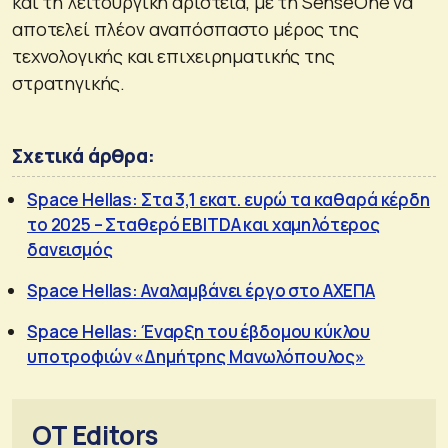
και τη λειτουργική αριστεία, με τη SenseOne να
αποτελεί πλέον αναπόσπαστο μέρος της
τεχνολογικής και επιχειρηματικής της
στρατηγικής.
Σχετικά άρθρα:
Space Hellas: Στα 3,1 εκατ. ευρώ τα καθαρά κέρδη
το 2025 – Σταθερό EBITDA και χαμηλότερος
δανεισμός
Space Hellas: Αναλαμβάνει έργο στο ΑΧΕΠΑ
Space Hellas: Έναρξη του έβδομου κύκλου
υποτροφιών «Δημήτρης Μανωλόπουλος»
OT Editors