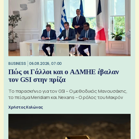
BUSINESS
06.08.2026, 07:00
Πώς οι Γάλλοι και ο ΑΔΜΗΕ έβαλαν
τον GSI στην πρίζα
Το παρασκήνιο για τον GSI – Ο μεθοδικός Μανουσάκης,
το πείσμα Meridiam και Nexans – Ο ρόλος του Μακρόν
Χρήστος Κολώνας