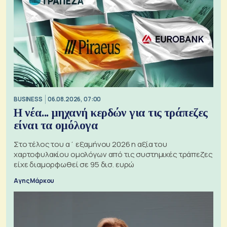
BUSINESS
06.08.2026, 07:00
Η νέα... μηχανή κερδών για τις τράπεζες
είναι τα ομόλογα
Στο τέλος του α΄ εξαμήνου 2026 η αξία του
χαρτοφυλακίου ομολόγων από τις συστημικές τράπεζες
είχε διαμορφωθεί σε 95 δισ. ευρώ
Αγης Μάρκου