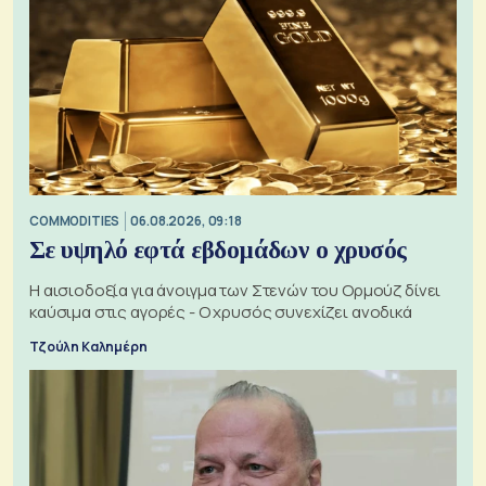
COMMODITIES
06.08.2026, 09:18
Σε υψηλό εφτά εβδομάδων ο χρυσός
Η αισιοδοξία για άνοιγμα των Στενών του Ορμούζ δίνει
καύσιμα στις αγορές - Ο χρυσός συνεχίζει ανοδικά
Τζούλη Καλημέρη