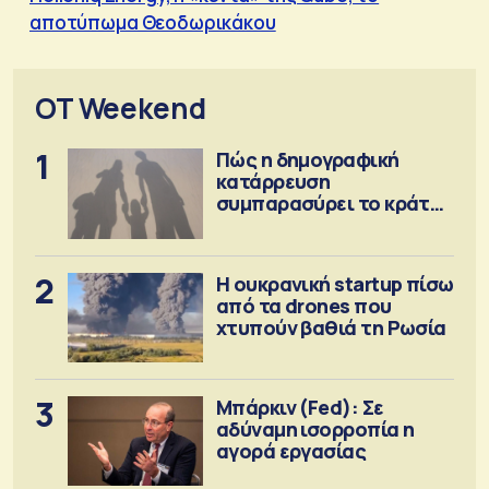
αποτύπωμα Θεοδωρικάκου
OT Weekend
1
Πώς η δημογραφική
κατάρρευση
συμπαρασύρει το κράτος
πρόνοιας
2
Η ουκρανική startup πίσω
από τα drones που
χτυπούν βαθιά τη Ρωσία
3
Μπάρκιν (Fed): Σε
αδύναμη ισορροπία η
αγορά εργασίας