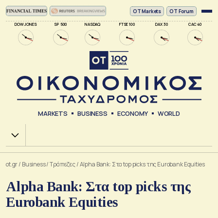
ΟΤ Markets
OT Forum
DOW JONES
SP 500
NASDAQ
FTSE 100
DAX 30
CAC 40
MARKETS
BUSINESS
ECONOMY
WORLD
Χ.Α.
ot.gr
/
Business
/
Τράπεζες
/
Alpha Bank: Στα top picks της Eurobank Equities
Alpha Bank: Στα top picks της
Eurobank Equities