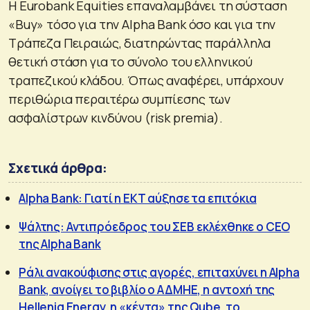
Η Eurobank Equities επαναλαμβάνει τη σύσταση
«Buy» τόσο για την Alpha Bank όσο και για την
Τράπεζα Πειραιώς, διατηρώντας παράλληλα
θετική στάση για το σύνολο του ελληνικού
τραπεζικού κλάδου. Όπως αναφέρει, υπάρχουν
περιθώρια περαιτέρω συμπίεσης των
ασφαλίστρων κινδύνου (risk premia).
Σχετικά άρθρα:
Alpha Bank: Γιατί η ΕΚΤ αύξησε τα επιτόκια
Ψάλτης: Αντιπρόεδρος του ΣΕΒ εκλέχθηκε ο CEO
της Alpha Bank
Ράλι ανακούφισης στις αγορές, επιταχύνει η Alpha
Bank, ανοίγει το βιβλίο ο ΑΔΜΗΕ, η αντοχή της
Helleniq Energy, η «κέντα» της Qube, το