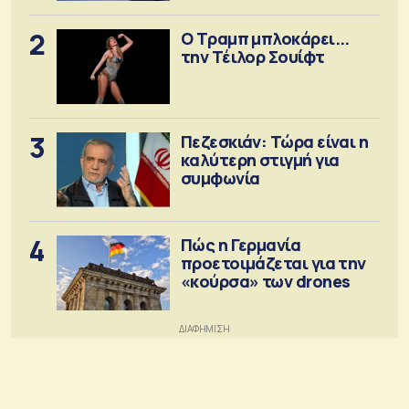
2
Ο Τραμπ μπλοκάρει...
την Τέιλορ Σουίφτ
3
Πεζεσκιάν: Τώρα είναι η
καλύτερη στιγμή για
συμφωνία
4
Πώς η Γερμανία
προετοιμάζεται για την
«κούρσα» των drones