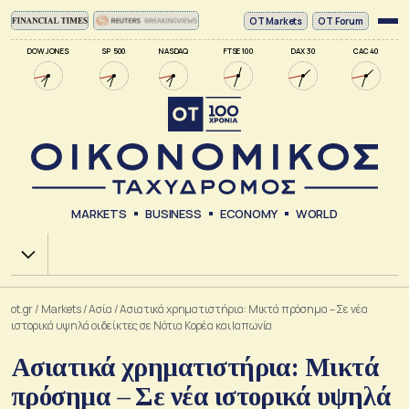
ΟΤ Markets
OT Forum
DOW JONES
SP 500
NASDAQ
FTSE 100
DAX 30
CAC 40
MARKETS
BUSINESS
ECONOMY
WORLD
Χ.Α.
ot.gr
/
Markets
/
Ασία
/
Ασιατικά χρηματιστήρια: Μικτά πρόσημα – Σε νέα
ιστορικά υψηλά οι δείκτες σε Νότια Κορέα και Ιαπωνία
Ασιατικά χρηματιστήρια: Μικτά
πρόσημα – Σε νέα ιστορικά υψηλά