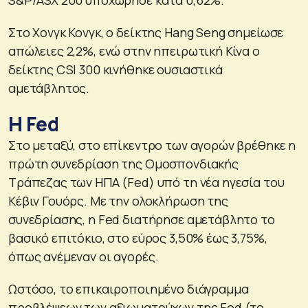
Στο Χονγκ Κονγκ, ο δείκτης Hang Seng σημείωσε
απώλειες 2,2%, ενώ στην ηπειρωτική Κίνα ο
δείκτης CSI 300 κινήθηκε ουσιαστικά
αμετάβλητος.
Η Fed
Στο μεταξύ, στο επίκεντρο των αγορών βρέθηκε η
πρώτη συνεδρίαση της Ομοσπονδιακής
Τράπεζας των ΗΠΑ (Fed) υπό τη νέα ηγεσία του
Κέβιν Γουόρς. Με την ολοκλήρωση της
συνεδρίασης, η Fed διατήρησε αμετάβλητο το
βασικό επιτόκιο, στο εύρος 3,50% έως 3,75%,
όπως ανέμεναν οι αγορές.
Ωστόσο, το επικαιροποιημένο διάγραμμα
προβλέψεων των αξιωματούχων της Fed (το