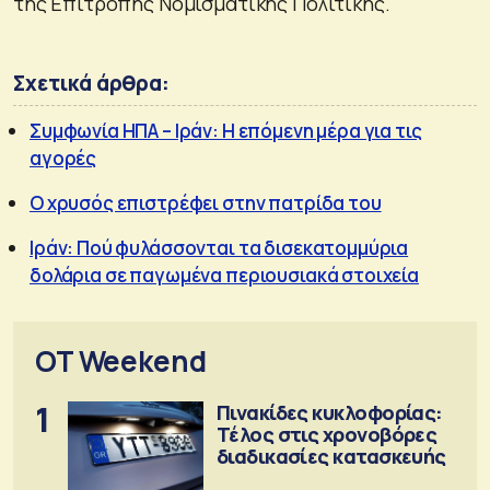
της Επιτροπής Νομισματικής Πολιτικής.
Σχετικά άρθρα:
Συμφωνία ΗΠΑ – Ιράν: Η επόμενη μέρα για τις
αγορές
Ο χρυσός επιστρέφει στην πατρίδα του
Ιράν: Πού φυλάσσονται τα δισεκατομμύρια
δολάρια σε παγωμένα περιουσιακά στοιχεία
OT Weekend
1
Πινακίδες κυκλοφορίας:
Τέλος στις χρονοβόρες
διαδικασίες κατασκευής