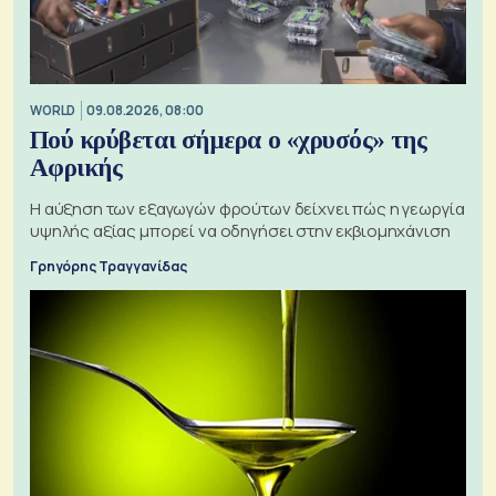
WORLD
09.08.2026, 08:00
Πού κρύβεται σήμερα ο «χρυσός» της
Αφρικής
Η αύξηση των εξαγωγών φρούτων δείχνει πώς η γεωργία
υψηλής αξίας μπορεί να οδηγήσει στην εκβιομηχάνιση
Γρηγόρης Τραγγανίδας