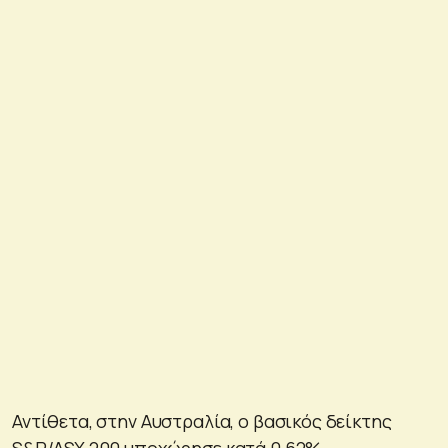
Αντίθετα, στην Αυστραλία, ο βασικός δείκτης
S&P/ASX 200 υποχώρησε κατά 0,62%.