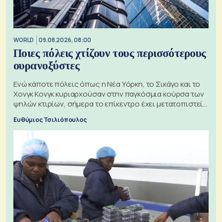
WORLD
09.08.2026, 08:00
Ποιες πόλεις χτίζουν τους περισσότερους
ουρανοξύστες
Ενώ κάποτε πόλεις όπως η Νέα Υόρκη, το Σικάγο και το
Χονγκ Κονγκ κυριαρχούσαν στην παγκόσμια κούρσα των
ψηλών κτιρίων, σήμερα το επίκεντρο έχει μετατοπιστεί
προς την Ασία
Ευθύμιος Τσιλιόπουλος