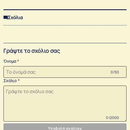
Σχόλια
Γράψτε το σχόλιο σας
Όνομα
0 /50
Σχόλιο
0 /2000
Υποβολή σχολίου