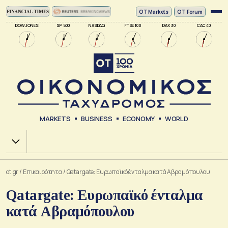
ΟΤ Markets
OT Forum
DOW JONES
SP 500
NASDAQ
FTSE 100
DAX 30
CAC 40
MARKETS
BUSINESS
ECONOMY
WORLD
Χ.Α.
ot.gr
/
Επικαιρότητα
/
Qatargate: Ευρωπαϊκό ένταλμα κατά Αβραμόπουλου
Qatargate: Ευρωπαϊκό ένταλμα
κατά Αβραμόπουλου