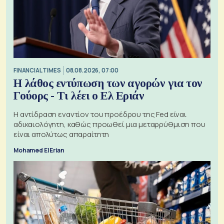
FINANCIAL TIMES
08.08.2026, 07:00
Η λάθος εντύπωση των αγορών για τον
Γούορς - Τι λέει ο Ελ Εριάν
Η αντίδραση εναντίον του προέδρου της Fed είναι
αδικαιολόγητη, καθώς προωθεί μια μεταρρύθμιση που
είναι απολύτως απαραίτητη
Mohamed El Erian