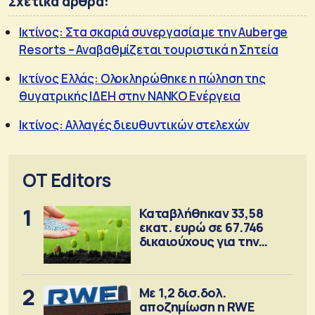
Σχετικά άρθρα:
Ικτίνος: Στα σκαριά συνεργασία με την Auberge
Resorts – Αναβαθμίζεται τουριστικά η Σητεία
Ικτίνος Ελλάς: Ολοκληρώθηκε η πώληση της
θυγατρικής ΙΔΕΗ στην ΝΑΝΚΟ Ενέργεια
Ικτίνος: Αλλαγές διευθυντικών στελεχών
OT Editors
1
Καταβλήθηκαν 33,58
εκατ. ευρώ σε 67.746
δικαιούχους για την
αγορά λιπασμάτων
2
Με 1,2 δισ.δολ.
αποζημίωση η RWE