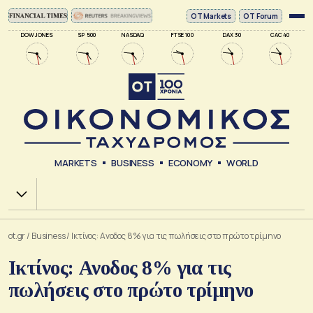
ΟΤ Markets
OT Forum
DOW JONES
SP 500
NASDAQ
FTSE 100
DAX 30
CAC 40
MARKETS
BUSINESS
ECONOMY
WORLD
Χ.Α.
ot.gr
/
Business
/
Ικτίνος: Ανοδος 8% για τις πωλήσεις στο πρώτο τρίμηνο
Ικτίνος: Ανοδος 8% για τις
πωλήσεις στο πρώτο τρίμηνο