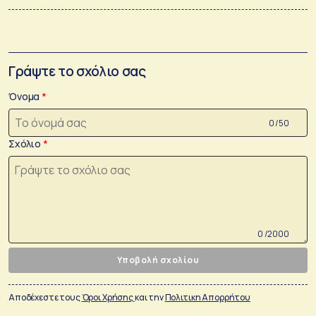
Γράψτε το σχόλιο σας
Όνομα
0 /50
Σχόλιο
0 /2000
Υποβολή σχολίου
Αποδέχεστε τους
Όροι Χρήσης
και την
Πολιτικη Απορρήτου