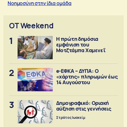
Νοημοσύνη στην ίδια ομάδα
OT Weekend
1
Η πρώτη δημόσια
εμφάνιση του
Μοτζτάμπα Χαμενεΐ
2
e-ΕΦΚΑ – ΔΥΠΑ: Ο
«χάρτης» πληρωμών έως
14 Αυγούστου
3
Δημογραφικό: Οριακή
αύξηση στις γεννήσεις
Στράτος Ιωακείμ