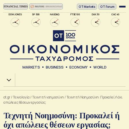
ΟΤ Markets
OT Forum
DOW JONES
SP 500
NASDAQ
FTSE 100
DAX 30
CAC 40
MARKETS
BUSINESS
ECONOMY
WORLD
Χ.Α.
ot.gr
/
Τεχνολογία
/
Tεχνητή νοημοσύνη
/
Τεχνητή Νοημοσύνη: Προκαλεί ή όχι
απώλειες θέσεων εργασίας;
Τεχνητή Νοημοσύνη: Προκαλεί ή
όχι απώλειες θέσεων εργασίας;