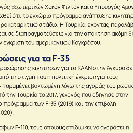
γός Εξωτερικών Χακάν Φιντάν και ο Υπουργός Άμυ
χθεί ότι το εγχώριο πρόγραμμα ανάπτυξης κινητή
προκαταρκτικό στάδιο. Η Τουρκία, έχοντας παραλάβ
ται σε διαπραγματεύσεις για την απόκτηση ακόμη 80
ν έγκριση του αμερικανικού Κογκρέσου.
ρώσεις για τα F-35
αραχώρησης κινητήρων για τα ΚΑΑΝ στην Άγκυρα δε
από τη στιγμή που η πολιτική έγκριση για τους
35 παραμένει βαλτωμένη λόγω της αγοράς του ρωσι
ό την Τουρκία το 2017, γεγονός που οδήγησε στην
 πρόγραμμα των F-35 (2019) και την επιβολή
020).
φών F-110, τους οποίους επιδιώκει να αγοράσει η