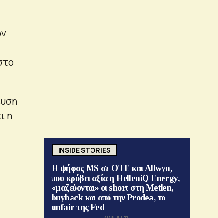
ον
ς
 στο
ευση
ι η
INSIDE STORIES
Η ψήφος MS σε ΟΤΕ και Allwyn,
που κρύβει αξία η HelleniQ Energy,
«μαζεύονται» οι short στη Metlen,
buyback και από την Prodea, το
unfair της Fed