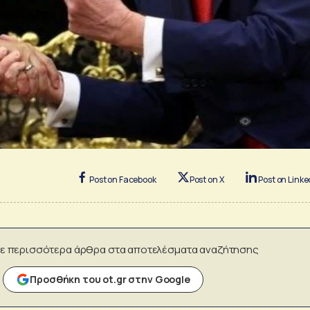
Post on Facebook
Post on X
Post on Linke
ε περισσότερα άρθρα στα αποτελέσματα αναζήτησης
Προσθήκη του ot.gr στην Google