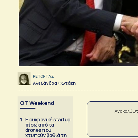
ΡΕΠΟΡΤΑΖ
Αλεξάνδρα Φωτάκη
OT Weekend
Ανακαλύψτ
1
Η ουκρανική startup
πίσω από τα
drones που
χτυπούν βαθιά τη