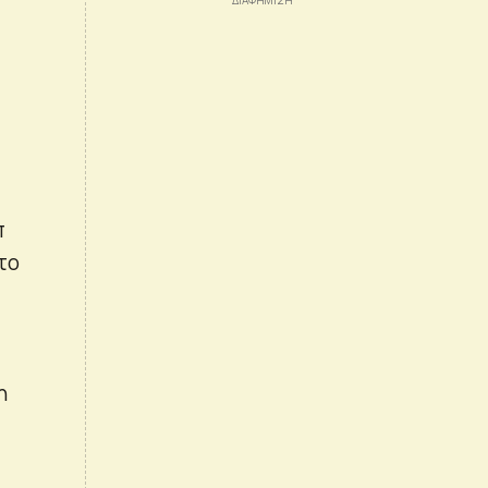
π
το
η