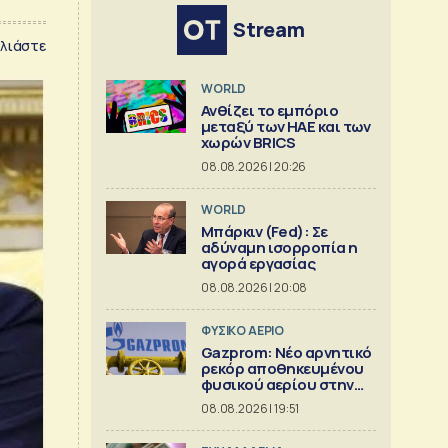
Stream
λιάστε
WORLD
Ανθίζει το εμπόριο
μεταξύ των ΗΑΕ και των
χωρών BRICS
08.08.2026 | 20:26
WORLD
Μπάρκιν (Fed): Σε
αδύναμη ισορροπία η
αγορά εργασίας
08.08.2026 | 20:08
ΦΥΣΙΚΟ ΑΕΡΙΟ
Gazprom: Νέο αρνητικό
ρεκόρ αποθηκευμένου
φυσικού αερίου στην
Ευρώπη
08.08.2026 | 19:51