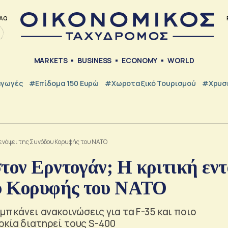
AQ
MARKETS
BUSINESS
ECONOMY
WORLD
γωγές
#Επίδομα 150 Ευρώ
#Χωροταξικό Τουρισμού
#Χρυσή
Α ενόψει της Συνόδου Κορυφής του ΝΑΤΟ
τον Ερντογάν; Η κριτική εντ
υ Κορυφής του ΝΑΤΟ
μπ κάνει ανακοινώσεις για τα F-35 και ποιο
ρκία διατηρεί τους S-400