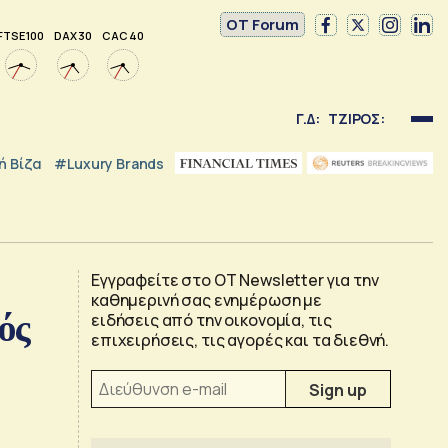
OT Forum
FTSE 100
DAX 30
CAC 40
Γ.Δ:
ΤΖΙΡΟΣ:
 Βίζα
#luxury Brands
Εγγραφείτε στο OT Newsletter για την
καθημερινή σας ενημέρωση με
ός
ειδήσεις από την οικονομία, τις
επιχειρήσεις, τις αγορές και τα διεθνή.