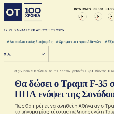
DOW JONES
SP 500
NASD
17:42
ΣΑΒΒΑΤΟ
08
ΑΥΓΟΥΣΤΟΥ
2026
#Ασφαλιστικές Εισφορές
#Χρηματιστήριο Αθηνών
#εξα
Χ.Α.
ot.gr
/
Inbox
/
Θα δώσει ο Τραμπ F-35 στον Ερντογάν; Η κριτική εντός ΗΠ
Θα δώσει ο Τραμπ F-35 σ
ΗΠΑ ενόψει της Συνόδο
Πώς θα πρέπει να κινηθεί η Αθήνα αν ο Τρα
το μήνυμα μίας τέτοιας πώλησης ενώ η Του