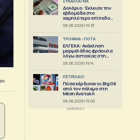
ΣΥΝΑΛΛΑΓΜΑ
Δολάριο: Έκλεισε την
εβδομάδα στο
χαμηλότερο επίπεδο
από τον Μάιο
08.08.2026 | 19:33
ΤΡΟΦΙΜΑ – ΠΟΤΑ
ΕΛΓΕΚΑ: Ανάκληση
μαρμελάδας φράουλα
λόγω αστοχίας στη
γυάλινη συσκευασία
08.08.2026 | 19:14
ΠΕΤΡΕΛΑΙΟ
dIn
Πόσα κέρδισαν οι Big Oil
από τον πόλεμο στη
Μέση Ανατολή
08.08.2026 | 19:00