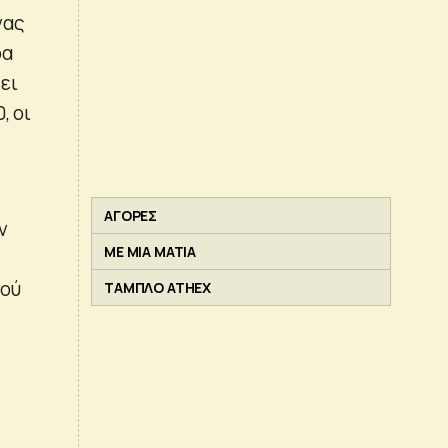
νας
ρα
ει
, οι
ΑΓΟΡΕΣ
ν
ΜΕ ΜΙΑ ΜΑΤΙΑ
κού
ΤΑΜΠΛΟ ATHEX