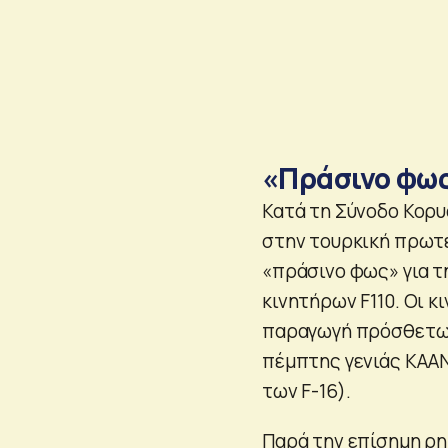
«Πράσινο φως
Κατά τη Σύνοδο Κορυ
στην τουρκική πρωτε
«πράσινο φως» για τ
κινητήρων F110. Οι κ
παραγωγή πρόσθετων
πέμπτης γενιάς KAAN
των F-16).
Παρά την επίσημη ρη