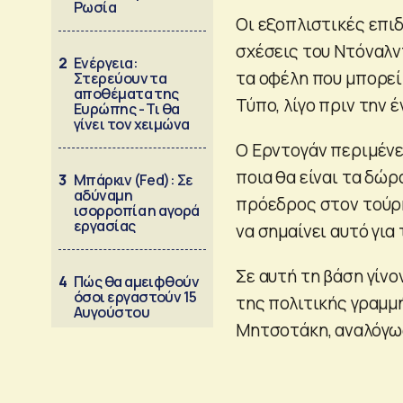
Ρωσία
Οι εξοπλιστικές επιδ
σχέσεις του Ντόναλν
2
Ενέργεια:
τα οφέλη που μπορεί 
Στερεύουν τα
αποθέματα της
Τύπο, λίγο πριν την 
Ευρώπης - Τι θα
γίνει τον χειμώνα
Ο Ερντογάν περιμένει
ποια θα είναι τα δώρ
3
Μπάρκιν (Fed): Σε
αδύναμη
πρόεδρος στον τούρκ
ισορροπία η αγορά
εργασίας
να σημαίνει αυτό για 
Σε αυτή τη βάση γίνο
4
Πώς θα αμειφθούν
όσοι εργαστούν 15
της πολιτικής γραμμή
Αυγούστου
Μητσοτάκη, αναλόγω