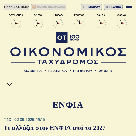
ΟΤ Markets
OT Forum
DOW JONES
SP 500
NASDAQ
FTSE 100
DAX 30
CAC 40
MARKETS
BUSINESS
ECONOMY
WORLD
Χ.Α.
ΕΝΦΙΑ
TAX
02.08.2026, 19:15
Τι αλλάζει στον ΕΝΦΙΑ από το 2027