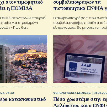
Όχι στον τιμωρητικό
συμβολαιογράφων τα
έει η ΠΟΜΙΔΑ
πιστοποιητικά ΕΝΦΙΑ γ
αποβιώσαντες
 ΠΟΜΙΔΑ στον πρωθυπουργό
O συμβολαιογράφος, που συντά
 φταίει για τη μειωμένη
συμβολαιογραφική πράξη αποδ
ικιών - Πώς θα
κληρονομιάς, θα μπορει να προβ
 η στεγαστική κρίση
δικαιώματα επί ακινήτων του
αποβιώσαντος και να εκδίδει ψη
πιστοποιητικό ΕΝΦΙΑ.
024, 08:30
ΦΟΡΟΛΟΓΙΚΑ ΝΕΑ & EΙΔΗΣΕΙΣ
28.06.202
τερο κατασκευαστικό
Πόσα χρωστάμε στην εφ
Απλήρωτος και ο ΕΝΦΙ