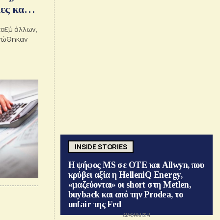
ες και
αξύ άλλων,
ινώθηκαν
INSIDE STORIES
Η ψήφος MS σε ΟΤΕ και Allwyn, που
κρύβει αξία η HelleniQ Energy,
«μαζεύονται» οι short στη Metlen,
buyback και από την Prodea, το
unfair της Fed