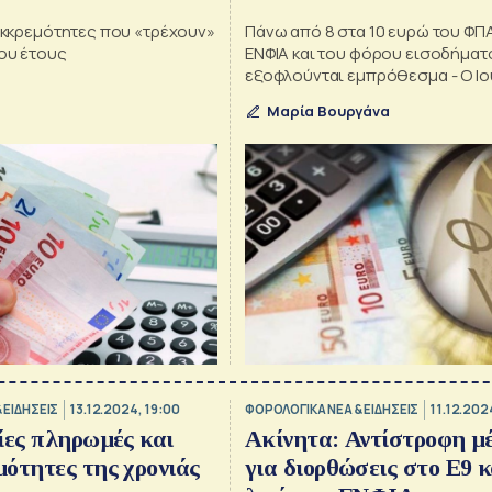
 εκκρεμότητες που «τρέχουν»
Πάνω από 8 στα 10 ευρώ του ΦΠΑ
του έτους
ΕΝΦΙΑ και του φόρου εισοδήματ
εξοφλούνται εμπρόθεσμα - Ο Ιο
δυσκολότερος μήνας του 2025 γ
Μαρία Βουργάνα
νοικοκυριά και επιχειρήσεις
 EΙΔΗΣΕΙΣ
13.12.2024, 19:00
ΦΟΡΟΛΟΓΙΚΑ ΝΕΑ & EΙΔΗΣΕΙΣ
11.12.202
ίες πληρωμές και
Ακίνητα: Αντίστροφη μ
ότητες της χρονιάς
για διορθώσεις στο Ε9 κ