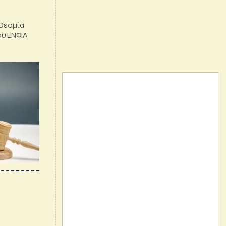
οθεσμία
υ ΕΝΦΙΑ