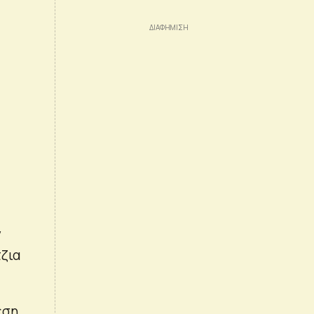
ν
ζια
έση