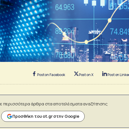
Post on Facebook
Post on X
Post on Linke
ε περισσότερα άρθρα στα αποτελέσματα αναζήτησης
Προσθήκη του ot.gr στην Google