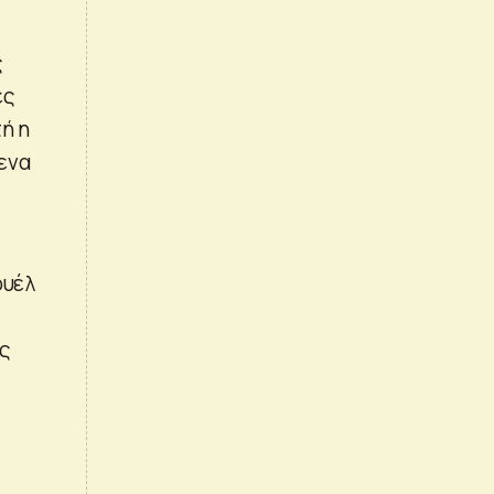
ς
ές
ή η
ενα
ουέλ
ής