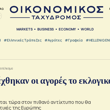
AQ
MARKETS
BUSINESS
ECONOMY
WORLD
Η
#ελληνικές Τράπεζες
#Αγρότες
#Γραφεία
#HELLENiQ E
αποτέλεσμα
θηκαν οι αγορές το εκλογικ
ται τώρα στον πιθανό αντίκτυπο που θα
πτικές της Ευρώπης