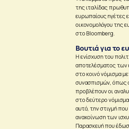
της ιταλίδας πρωθυπ
ευρωπαίους ηγέτες εν
οικονομολόγου της ευ
στο Bloomberg.
Βουτιά για το ε
Η ενίσχυση του πολι
αποτελέσματος των ε
στο κοινό νόμισμα μ
συνασπισμών, όπως σ
προβλέπουν οι αναλυτ
στο δεύτερο νόμισμα
αυτό, την στιγμή που
ανακοίνωση των ισχυ
Παρασκευή που έδωσ