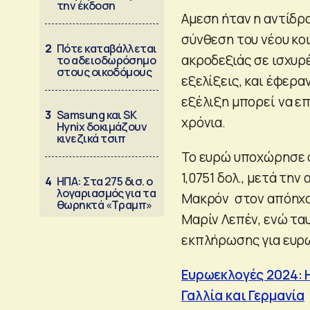
την έκδοση
Αμεση ήταν η αντίδρ
σύνθεση του νέου κο
2
Πότε καταβάλλεται
ακροδεξιάς σε ισχυρ
το αδειοδωρόσημο
στους οικοδόμους
εξελίξεις, και έφερ
εξέλιξη μπορεί να ε
3
Samsung και SK
χρόνια.
Hynix δοκιμάζουν
κινεζικά τσιπ
Το ευρώ υποχώρησε σ
1,0751 δολ., μετά τη
4
ΗΠΑ: Στα 275 δισ. ο
λογαριασμός για τα
Μακρόν στον απόηχο
θωρηκτά «Τραμπ»
Μαρίν Λεπέν, ενώ τα
εκπλήρωσης για ευρω
Ευρωεκλογές 2024: Η
Γαλλία και Γερμανία