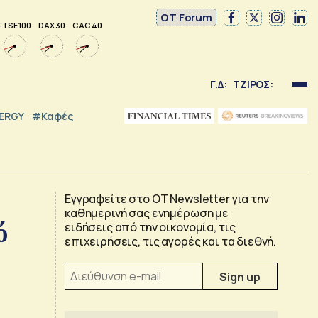
OT Forum
FTSE 100
DAX 30
CAC 40
Γ.Δ:
ΤΖΙΡΟΣ:
NERGY
#καφές
Εγγραφείτε στο OT Newsletter για την
καθημερινή σας ενημέρωση με
ό
ειδήσεις από την οικονομία, τις
επιχειρήσεις, τις αγορές και τα διεθνή.