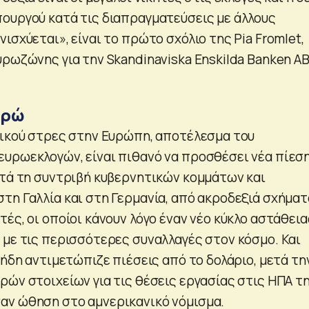
ουργού κατά τις διαπραγματεύσεις με άλλους
ισχύεται», είναι το πρώτο σχόλιο της Pia Fromlet,
ρωζώνης για την Skandinaviska Enskilda Banken AB
υρώ
τικού στρες στην Ευρώπη, αποτέλεσμα του
υρωεκλογών, είναι πιθανό να προσθέσει νέα πίεσ
ετά τη συντριβή κυβερνητικών κομμάτων και
τη Γαλλία και στη Γερμανία, από ακροδεξιά σχήματα
ές, οι οποίοι κάνουν λόγο έναν νέο κύκλο αστάθεια
 με τις περισσότερες συναλλαγές στον κόσμο. Και
 ήδη αντιμετώπιζε πιέσεις από το δολάριο, μετά τη
ρών στοιχείων για τις θέσεις εργασίας στις ΗΠΑ τ
αν ώθηση στο αμνερικανικό νόμισμα.