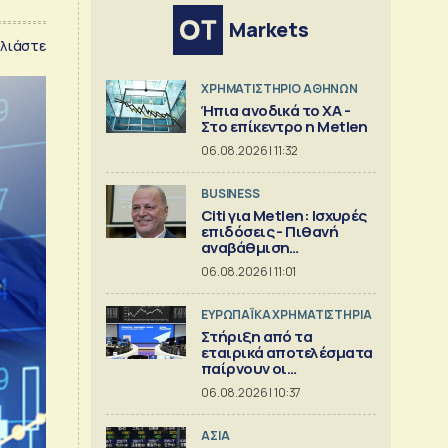
Markets
λιάστε
XΡΗΜΑΤΙΣΤΗΡΙΟ ΑΘΗΝΩΝ
Ήπια ανοδικά το ΧΑ -
Στο επίκεντρο η Metlen
06.08.2026 | 11:32
BUSINESS
Citi για Metlen: Ισχυρές
επιδόσεις - Πιθανή
αναβάθμιση
προβλέψεων
06.08.2026 | 11:01
ΕΥΡΩΠΑΪΚΑ ΧΡΗΜΑΤΙΣΤΗΡΙΑ
Στήριξη από τα
εταιρικά αποτελέσματα
παίρνουν οι
ευρωαγορές
06.08.2026 | 10:37
ΑΣΙΑ