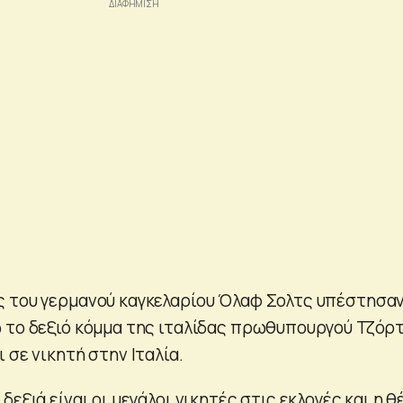
 του γερμανού καγκελαρίου Όλαφ Σολτς υπέστησα
 το δεξιό κόμμα της ιταλίδας πρωθυπουργού Τζόρτ
 σε νικητή στην Ιταλία.
δεξιά είναι οι μεγάλοι νικητές στις εκλογές και η θ