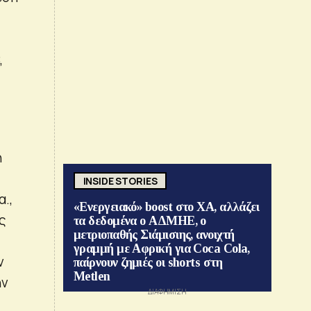
,
η
INSIDE STORIES
.,
«Ενεργειακό» boost στο ΧΑ, αλλάζει
ς
τα δεδομένα ο ΑΔΜΗΕ, ο
μετριοπαθής Σιάμισιης, ανοιχτή
γραμμή με Αφρική για Coca Cola,
ν
παίρνουν ζημιές οι shorts στη
Metlen
ην