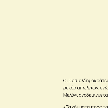
Οι Σοσιαλδημοκράτες
ρεκόρ απωλειών, ενώ
Μελόνι αναδεικνύεται
«Τα κόμματα προς τα 