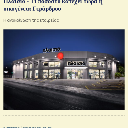
Πλαίσιο - Τι ποσοστό κατέχει τώρα η
οικογένεια Γεράρδρου
Η ανακοίνωση της εταιρείας