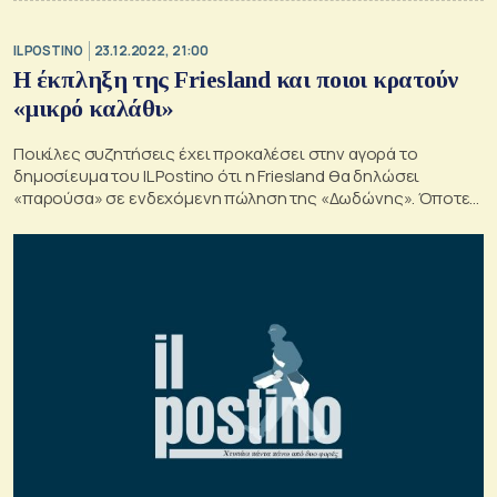
IL POSTINO
23.12.2022, 21:00
Η έκπληξη της Friesland και ποιοι κρατούν
«μικρό καλάθι»
Ποικίλες συζητήσεις έχει προκαλέσει στην αγορά το
δημοσίευμα του IL Postino ότι η Friesland θα δηλώσει
«παρούσα» σε ενδεχόμενη πώληση της «Δωδώνης». Όποτε
και εάν αυτή δρομολογηθεί.