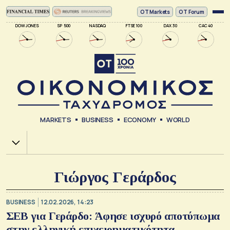
ΟΤ Markets
OT Forum
DOW JONES
SP 500
NASDAQ
FTSE 100
DAX 30
CAC 40
MARKETS
BUSINESS
ECONOMY
WORLD
Χ.Α.
Γιώργος Γεράρδος
BUSINESS
12.02.2026, 14:23
ΣΕΒ για Γεράρδο: Άφησε ισχυρό αποτύπωμα
στην ελληνική επιχειρηματικότητα